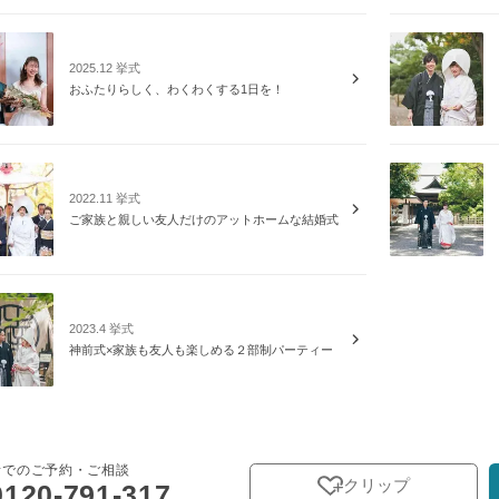
2025.12 挙式
おふたりらしく、わくわくする1日を！
2022.11 挙式
ご家族と親しい友人だけのアットホームな結婚式
2023.4 挙式
神前式×家族も友人も楽しめる２部制パーティー
話でのご予約・ご相談
クリップ
0120-791-317