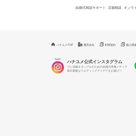
結婚式相談サポート
店舗相談
オンラ
ハナユメTOP
運営会社
利用規約
個人関
TAP!
＼
／
ハナユメ公式インスタグラム
プレ花嫁＆カップルのための結婚式準備メディア
毎日素敵なウエディングアイデアをお届け♡