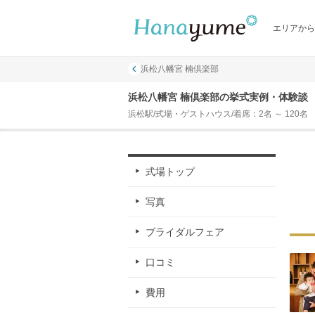
エリアから
浜松八幡宮 楠倶楽部
浜松八幡宮 楠倶楽部の挙式実例・体験談
浜松駅/式場・ゲストハウス/着席：2名 ～ 120名
式場トップ
写真
ブライダルフェア
口コミ
費用