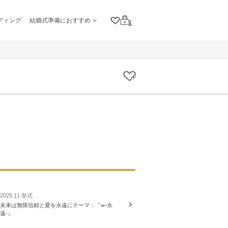
ディング
結婚式準備におすすめ
クリップリスト
ログイン
クリップする
2025.11 挙式
未来は無限信頼と愛を永遠にテーマ：『∞-永
遠-』