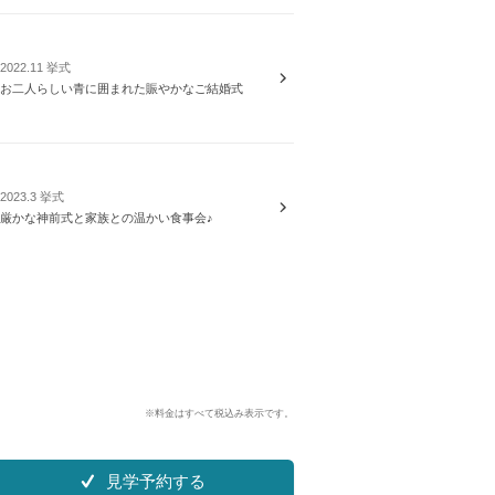
2022.11 挙式
お二人らしい青に囲まれた賑やかなご結婚式
2023.3 挙式
厳かな神前式と家族との温かい食事会♪
※料金はすべて税込み表示です。
見学予約する