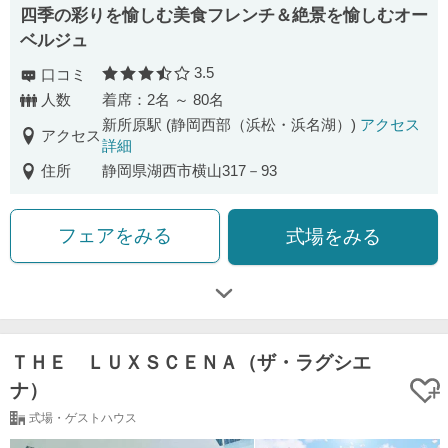
四季の彩りを愉しむ美食フレンチ＆絶景を愉しむオー
ベルジュ
3.5
口コミ
口コミ評価
人数
着席：2名 ～ 80名
新所原駅 (静岡西部（浜松・浜名湖）)
アクセス
アクセス
詳細
住所
静岡県湖西市横山317－93
フェアをみる
式場をみる
ＴＨＥ ＬＵＸＳＣＥＮＡ（ザ・ラグシエ
ナ）
式場・ゲストハウス