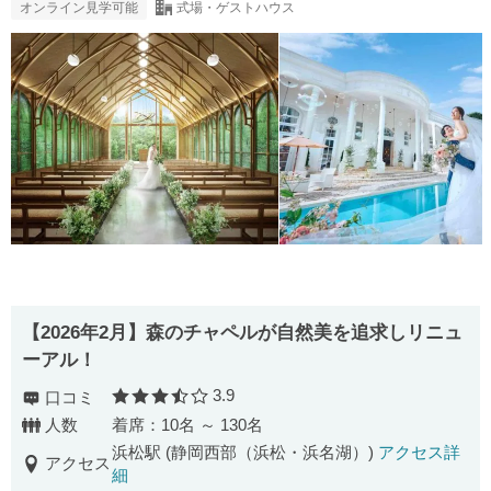
オンライン見学可能
式場・ゲストハウス
【2026年2月】森のチャペルが自然美を追求しリニュ
ーアル！
3.9
口コミ
口コミ評価
人数
着席：10名 ～ 130名
浜松駅 (静岡西部（浜松・浜名湖）)
アクセス詳
アクセス
細