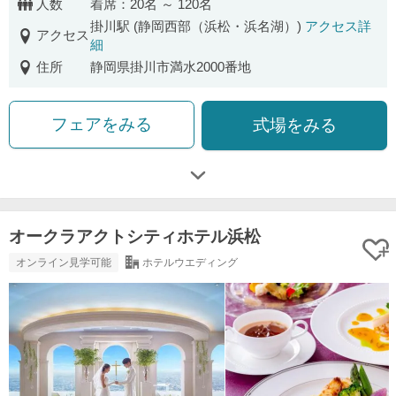
人数
着席：20名 ～ 120名
掛川駅 (静岡西部（浜松・浜名湖）)
アクセス詳
アクセス
細
住所
静岡県掛川市満水2000番地
フェアをみる
式場をみる
オークラアクトシティホテル浜松
オンライン見学可能
ホテルウエディング