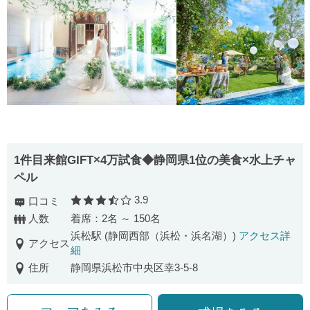
1件目来館GIFT×4万試食◆静岡県1位の美食×水上チャ
ペル
3.9
口コミ
口コミ評価
人数
着席：2名 ～ 150名
浜松駅 (静岡西部（浜松・浜名湖）)
アクセス詳
アクセス
細
住所
静岡県浜松市中央区幸3-5-8