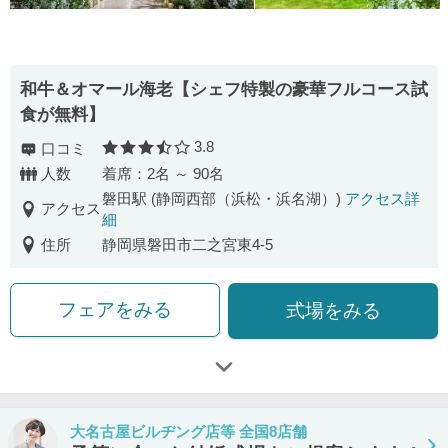
和牛＆オマール海老【シェフ特製の豪華フルコース試
食が無料】
3.8
口コミ
口コミ評価
人数
着席：2名 ～ 90名
磐田駅 (静岡西部（浜松・浜名湖）)
アクセス詳
アクセス
細
住所
静岡県磐田市二之宮東4-5
フェアをみる
式場をみる
大名古屋ビルヂング店等 全国8店舗