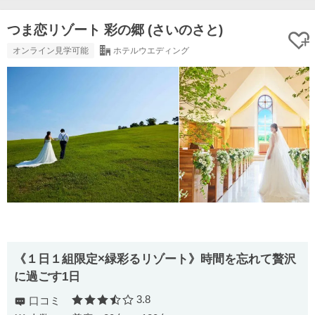
つま恋リゾート 彩の郷 (さいのさと)
オンライン見学可能
ホテルウエディング
《１日１組限定×緑彩るリゾート》時間を忘れて贅沢
に過ごす1日
3.8
口コミ
口コミ評価