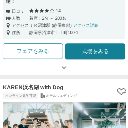
場！
4.0
口コミ
口コミ評価
人数
着席：2名 ～ 200名
アクセス
ＪＲ沼津駅 (静岡東部)
アクセス詳細
住所
静岡県沼津市上土町100-1
フェアをみる
式場をみる
KAREN浜名湖 with Dog
オンライン見学可能
ホテルウエディング