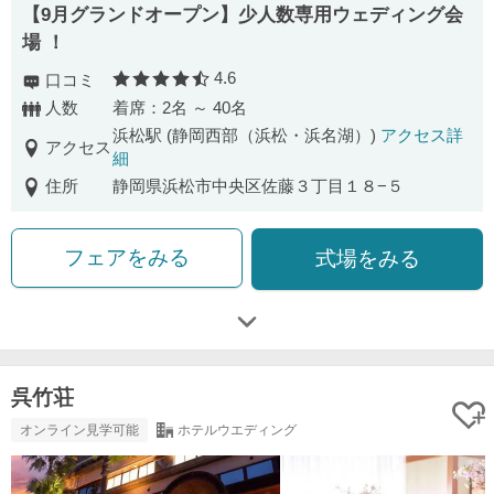
【9月グランドオープン】少人数専用ウェディング会
場 ！
4.6
口コミ
口コミ評価
人数
着席：2名 ～ 40名
浜松駅 (静岡西部（浜松・浜名湖）)
アクセス詳
アクセス
細
住所
静岡県浜松市中央区佐藤３丁目１８−５
フェアをみる
式場をみる
呉竹荘
オンライン見学可能
ホテルウエディング