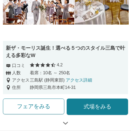
新ザ・モーリス誕生！選べる５つのスタイル三島で叶
える多彩なW
4.2
口コミ
口コミ評価
人数
着席：10名 ～ 250名
アクセス
三島駅 (静岡東部)
アクセス詳細
住所
静岡県三島市本町14-31
フェアをみる
式場をみる