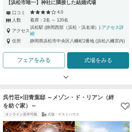
【浜松市唯一】神社に隣接した結婚式場
4.0
口コミ
口コミ評価
人数
着席：2名 ～ 120名
浜松駅 (静岡西部（浜松・浜名湖）)
アクセス詳
アクセス
細
住所
静岡県浜松市中央区八幡町2番地 (浜松八幡宮内)
フェアをみる
式場をみる
呉竹荘×旧青葉邸 ～メゾン・ド・リアン（絆
を紡ぐ家）～
オンライン見学可能
式場・ゲストハウス