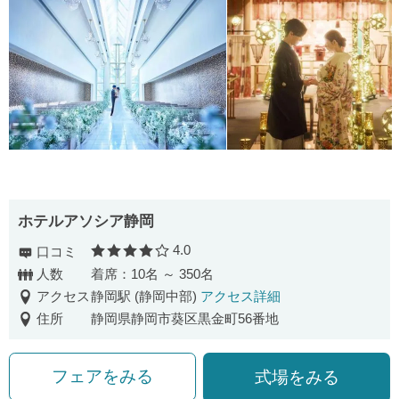
ホテルアソシア静岡
4.0
口コミ
口コミ評価
人数
着席：10名 ～ 350名
アクセス
静岡駅 (静岡中部)
アクセス詳細
住所
静岡県静岡市葵区黒金町56番地
フェアをみる
式場をみる