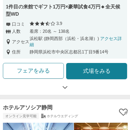
1件目の来館でギフト1万円×豪華試食4万円🔸全天候
型WD
3.9
口コミ
口コミ評価
人数
着席：20名 ～ 138名
浜松駅 (静岡西部（浜松・浜名湖）)
アクセス詳
アクセス
細
住所
静岡県浜松市中央区志都呂1丁目9番14号
フェアをみる
式場をみる
ホテルアソシア静岡
オンライン見学可能
ホテルウエディング