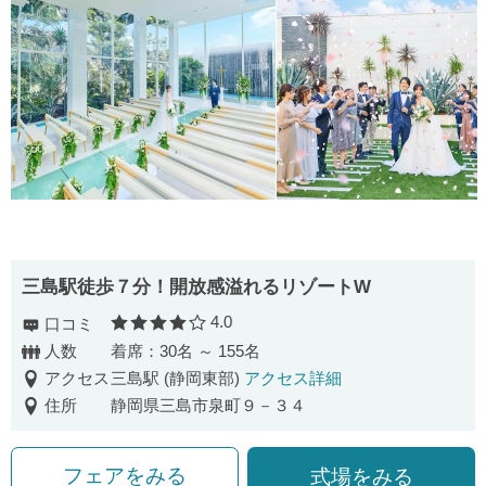
三島駅徒歩７分！開放感溢れるリゾートW
4.0
口コミ
口コミ評価
人数
着席：30名 ～ 155名
アクセス
三島駅 (静岡東部)
アクセス詳細
住所
静岡県三島市泉町９－３４
フェアをみる
式場をみる