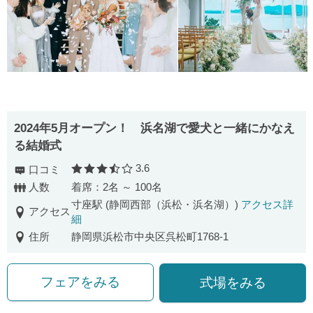
2024年5月オープン！ 浜名湖で愛犬と一緒にかなえ
る結婚式
3.6
口コミ
口コミ評価
人数
着席：2名 ～ 100名
寸座駅 (静岡西部（浜松・浜名湖）)
アクセス詳
アクセス
細
住所
静岡県浜松市中央区呉松町1768-1
フェアをみる
式場をみる