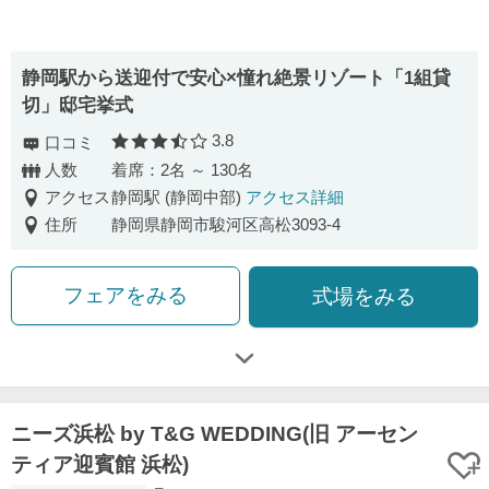
静岡駅から送迎付で安心×憧れ絶景リゾート「1組貸
切」邸宅挙式
3.8
口コミ
口コミ評価
人数
着席：2名 ～ 130名
アクセス
静岡駅 (静岡中部)
アクセス詳細
住所
静岡県静岡市駿河区高松3093-4
フェアをみる
式場をみる
ニーズ浜松 by T&G WEDDING(旧 アーセン
ティア迎賓館 浜松)