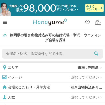
98,000
式場探しで
円分の電子マネー
今すぐ
エントリー
ギフトプレゼント
最大
クリップ
ログ
静岡県の引き出物持込み可の結婚式場・挙式・ウエディン
グ会場を探す
東海 , 静岡県
エリア
選択してください
イメージ
引き出物持込み可,
会場のこだわり・見学方法
選択してください
人数