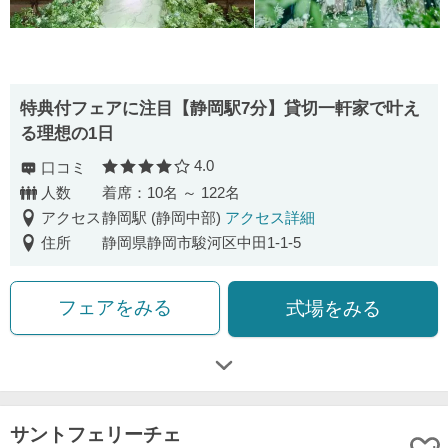
特典付フェアに注目【静岡駅7分】貸切一軒家で叶え
る理想の1日
4.0
口コミ
口コミ評価
人数
着席：10名 ～ 122名
アクセス
静岡駅 (静岡中部)
アクセス詳細
住所
静岡県静岡市駿河区中田1-1-5
フェアをみる
式場をみる
サントフェリーチェ