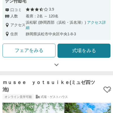
デン付邸宅
3.9
口コミ
口コミ評価
人数
着席：2名 ～ 120名
浜松駅 (静岡西部（浜松・浜名湖）)
アクセス詳
アクセス
細
住所
静岡県浜松市中央区中央1-8-3
フェアをみる
式場をみる
ｍｕｓｅｅ ｙｏｔｓｕｉｋｅ(ミュゼ四ツ
池)
オンライン見学可能
式場・ゲストハウス