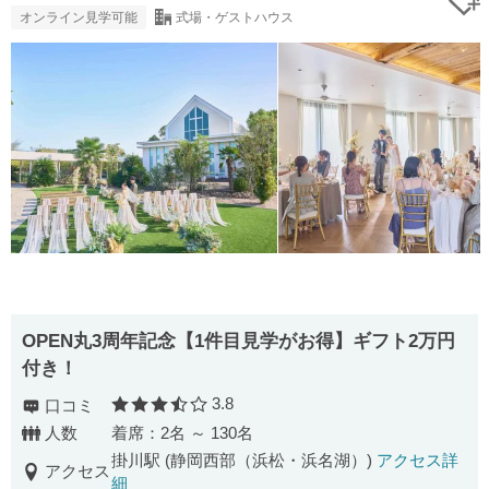
オンライン見学可能
式場・ゲストハウス
OPEN丸3周年記念【1件目見学がお得】ギフト2万円
付き！
3.8
口コミ
口コミ評価
人数
着席：2名 ～ 130名
掛川駅 (静岡西部（浜松・浜名湖）)
アクセス詳
アクセス
細