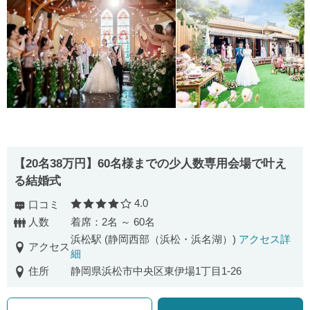
【20名38万円】60名様までの少人数専用会場で叶え
る結婚式
4.0
口コミ
口コミ評価
人数
着席：2名 ～ 60名
浜松駅 (静岡西部（浜松・浜名湖）)
アクセス詳
アクセス
細
住所
静岡県浜松市中央区東伊場1丁目1-26