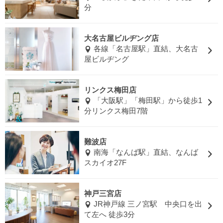
分
大名古屋ビルヂング店
各線「名古屋駅」直結、大名古
屋ビルヂング
リンクス梅田店
「大阪駅」「梅田駅」から徒歩1
分リンクス梅田7階
難波店
南海「なんば駅」直結、なんば
スカイオ27F
神戸三宮店
JR神戸線 三ノ宮駅 中央口を出
て左へ 徒歩3分