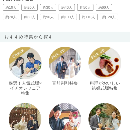
約10人
約20人
約30人
約40人
約50人
約60人
約70人
約80人
約90人
約100人
約110人
約120人
おすすめ特集から探す
厳選！人気式場×
直前割引特集
料理がおいしい
イチオシフェア
結婚式場特集
特集