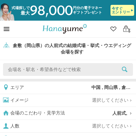
98,000
式場探しで
円分の電子マネー
今すぐ
エントリー
ギフトプレゼント
最大
クリップ
ログ
倉敷（岡山県）の人前式の結婚式場・挙式・ウエディング
会場を探す
中国 , 岡山県 , 倉敷
エリア
選択してください
イメージ
人前式,
会場のこだわり・見学方法
選択してください
人数