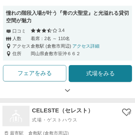
憧れの階段入場が叶う『青の大聖堂』と光溢れる貸切
空間が魅力
3.4
口コミ
口コミ評価
人数
着席：2名 ～ 110名
アクセス
倉敷駅 (倉敷市周辺)
アクセス詳細
住所
岡山県倉敷市笹沖６６２
フェアをみる
式場をみる
CELESTE（セレスト）
式場・ゲストハウス
最寄駅
倉敷駅 (倉敷市周辺)