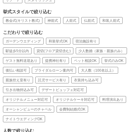
挙式スタイルで絞り込む
教会式(キリスト教式)
神前式
人前式
仏前式
和装人前式
こだわりで絞り込む
ガーデンウエディング
和装挙式OK
宿泊施設有り
駅徒歩5分以内
貸切(フロア貸切含む)
少人数婚（家族・親族のみ）
ゲスト無料送迎あり
提携神社有り
ペット相談OK
挙式のみOK
後払い相談可
ブライダルローン案内可
大人数（100名以上）
親族控え室有り
託児サービス有り
衣装持ち込み可
引き出物持込み可
デザートビュッフェ対応可
オリジナルメニュー対応可
オリジナルケーキ対応可
料理演出あり
オーシャンビューのチャペル
会費制結婚式OK
ナイトウエディングOK
人数で絞り込む