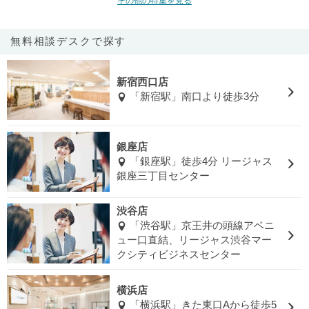
その他の特集を見る
無料相談デスクで探す
新宿西口店
「新宿駅」南口より徒歩3分
銀座店
「銀座駅」徒歩4分 リージャス
銀座三丁目センター
渋谷店
「渋谷駅」京王井の頭線アベニ
ュー口直結、リージャス渋谷マー
クシティビジネスセンター
横浜店
「横浜駅」きた東口Aから徒歩5