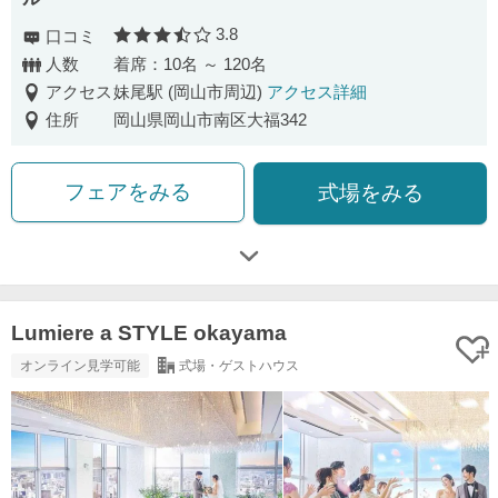
3.8
口コミ
口コミ評価
人数
着席：10名 ～ 120名
アクセス
妹尾駅 (岡山市周辺)
アクセス詳細
住所
岡山県岡山市南区大福342
フェアをみる
式場をみる
Lumiere a STYLE okayama
オンライン見学可能
式場・ゲストハウス