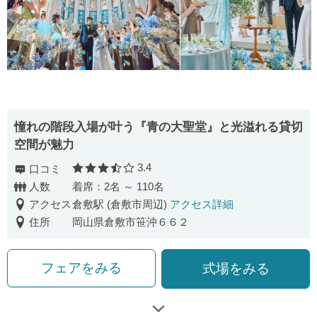
憧れの階段入場が叶う『青の大聖堂』と光溢れる貸切
空間が魅力
3.4
口コミ
口コミ評価
人数
着席：2名 ～ 110名
アクセス
倉敷駅 (倉敷市周辺)
アクセス詳細
住所
岡山県倉敷市笹沖６６２
フェアをみる
式場をみる