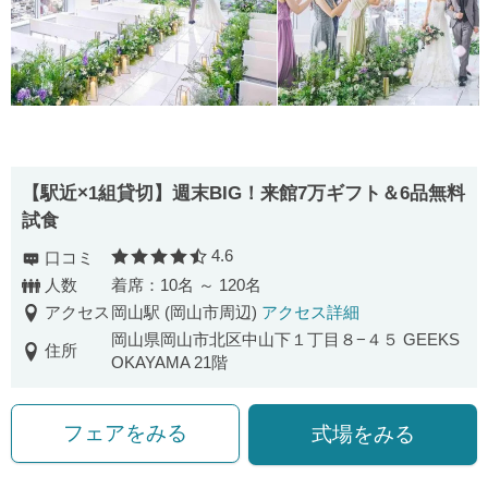
【駅近×1組貸切】週末BIG！来館7万ギフト＆6品無料
試食
4.6
口コミ
口コミ評価
人数
着席：10名 ～ 120名
アクセス
岡山駅 (岡山市周辺)
アクセス詳細
岡山県岡山市北区中山下１丁目８−４５ GEEKS
住所
OKAYAMA 21階
フェアをみる
式場をみる