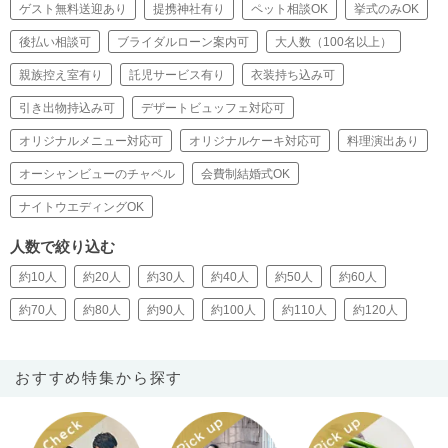
ゲスト無料送迎あり
提携神社有り
ペット相談OK
挙式のみOK
後払い相談可
ブライダルローン案内可
大人数（100名以上）
親族控え室有り
託児サービス有り
衣装持ち込み可
引き出物持込み可
デザートビュッフェ対応可
オリジナルメニュー対応可
オリジナルケーキ対応可
料理演出あり
オーシャンビューのチャペル
会費制結婚式OK
ナイトウエディングOK
人数で絞り込む
約10人
約20人
約30人
約40人
約50人
約60人
約70人
約80人
約90人
約100人
約110人
約120人
おすすめ特集から探す