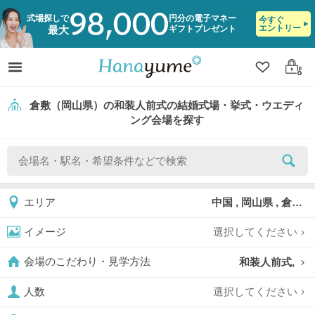
98,000
式場探しで
円分の電子マネー
今すぐ
エントリー
ギフトプレゼント
最大
クリップ
ログ
倉敷（岡山県）の和装人前式の結婚式場・挙式・ウエディ
ング会場を探す
中国 , 岡山県 , 倉敷
エリア
選択してください
イメージ
和装人前式,
会場のこだわり・見学方法
選択してください
人数