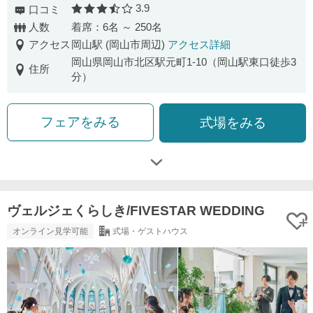
3.9
口コミ
口コミ評価
人数
着席：6名 ～ 250名
アクセス
岡山駅 (岡山市周辺)
アクセス詳細
岡山県岡山市北区駅元町1-10（岡山駅東口徒歩3
住所
分）
フェアをみる
式場をみる
ヴェルジェくらしき/FIVESTAR WEDDING
オンライン見学可能
式場・ゲストハウス