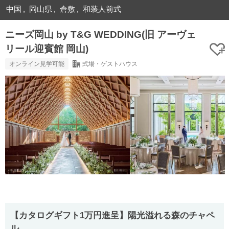
中国
岡山県
倉敷
和装人前式
ニーズ岡山 by T&G WEDDING(旧 アーヴェ
リール迎賓館 岡山)
オンライン見学可能
式場・ゲストハウス
【カタログギフト1万円進呈】陽光溢れる森のチャペ
ル