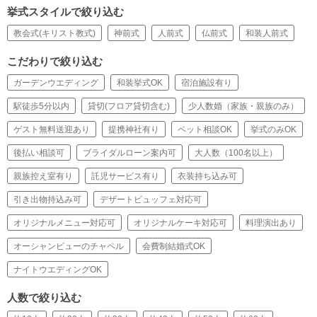
挙式スタイルで絞り込む
教会式(キリスト教式)
神前式
人前式
仏前式
和装人前式
こだわりで絞り込む
ガーデンウエディング
和装挙式OK
宿泊施設有り
駅徒歩5分以内
貸切(フロア貸切含む)
少人数婚（家族・親族のみ）
ゲスト無料送迎あり
提携神社有り
ペット相談OK
挙式のみOK
後払い相談可
ブライダルローン案内可
大人数（100名以上）
親族控え室有り
託児サービス有り
衣装持ち込み可
引き出物持込み可
デザートビュッフェ対応可
オリジナルメニュー対応可
オリジナルケーキ対応可
料理演出あり
オーシャンビューのチャペル
会費制結婚式OK
ナイトウエディングOK
人数で絞り込む