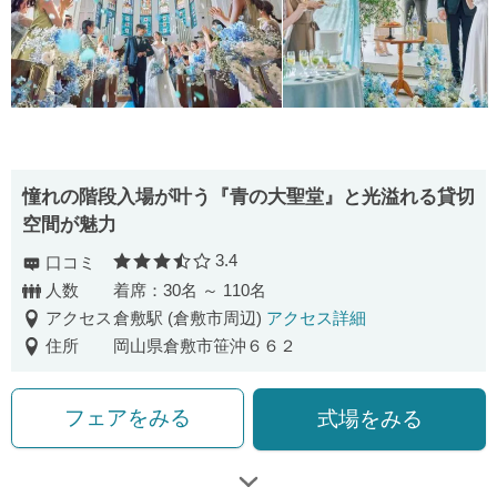
憧れの階段入場が叶う『青の大聖堂』と光溢れる貸切
空間が魅力
3.4
口コミ
口コミ評価
人数
着席：30名 ～ 110名
アクセス
倉敷駅 (倉敷市周辺)
アクセス詳細
住所
岡山県倉敷市笹沖６６２
フェアをみる
式場をみる