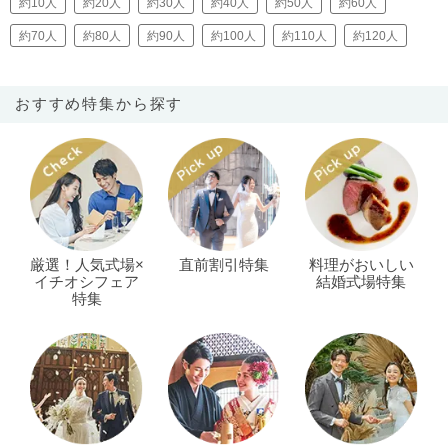
約10人
約20人
約30人
約40人
約50人
約60人
約70人
約80人
約90人
約100人
約110人
約120人
おすすめ特集から探す
厳選！人気式場×
直前割引特集
料理がおいしい
イチオシフェア
結婚式場特集
特集