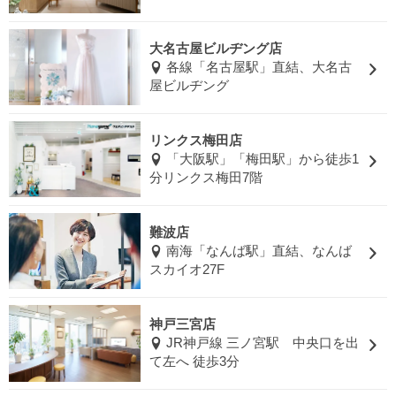
大名古屋ビルヂング店
各線「名古屋駅」直結、大名古
屋ビルヂング
リンクス梅田店
「大阪駅」「梅田駅」から徒歩1
分リンクス梅田7階
難波店
南海「なんば駅」直結、なんば
スカイオ27F
神戸三宮店
JR神戸線 三ノ宮駅 中央口を出
て左へ 徒歩3分