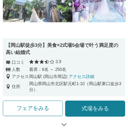
【岡山駅徒歩3分】美食×2式場5会場で叶う満足度の
高い結婚式
3.9
口コミ
口コミ評価
人数
着席：6名 ～ 250名
アクセス
岡山駅 (岡山市周辺)
アクセス詳細
岡山県岡山市北区駅元町1-10（岡山駅東口徒歩3
住所
分）
フェアをみる
式場をみる