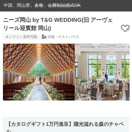
中国
岡山県
倉敷
会費制結婚式OK
ニーズ岡山 by T&G WEDDING(旧 アーヴェ
リール迎賓館 岡山)
オンライン見学可能
式場・ゲストハウス
【カタログギフト1万円進呈】陽光溢れる森のチャペ
ル