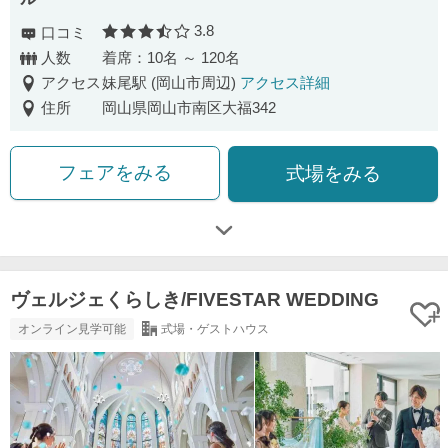
3.8
口コミ
口コミ評価
人数
着席：10名 ～ 120名
アクセス
妹尾駅 (岡山市周辺)
アクセス詳細
住所
岡山県岡山市南区大福342
フェアをみる
式場をみる
ヴェルジェくらしき/FIVESTAR WEDDING
オンライン見学可能
式場・ゲストハウス