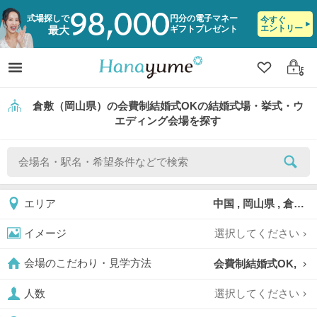
98,000
式場探しで
円分の電子マネー
今すぐ
エントリー
ギフトプレゼント
最大
クリップ
ログ
倉敷（岡山県）の会費制結婚式OKの結婚式場・挙式・ウ
エディング会場を探す
中国 , 岡山県 , 倉敷
エリア
選択してください
イメージ
会費制結婚式OK,
会場のこだわり・見学方法
選択してください
人数