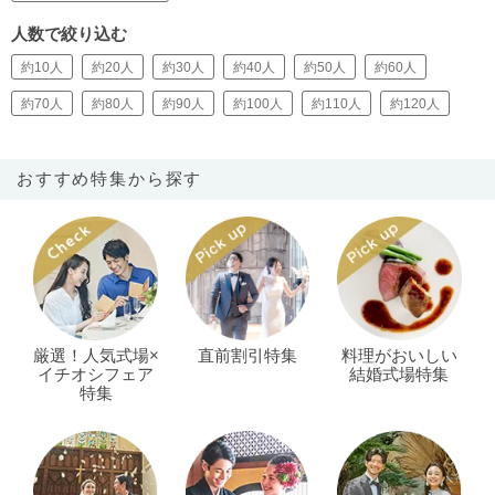
人数で絞り込む
約10人
約20人
約30人
約40人
約50人
約60人
約70人
約80人
約90人
約100人
約110人
約120人
おすすめ特集から探す
厳選！人気式場×
直前割引特集
料理がおいしい
イチオシフェア
結婚式場特集
特集