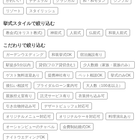
かわいい
ナチュラル
クラシカル
和・和モダン
シンプル
リゾート
スタイリッシュ
挙式スタイルで絞り込む
教会式(キリスト教式)
神前式
人前式
仏前式
和装人前式
こだわりで絞り込む
ガーデンウエディング
和装挙式OK
宿泊施設有り
駅徒歩5分以内
貸切(フロア貸切含む)
少人数婚（家族・親族のみ）
ゲスト無料送迎あり
提携神社有り
ペット相談OK
挙式のみOK
後払い相談可
ブライダルローン案内可
大人数（100名以上）
親族控え室有り
託児サービス有り
衣装持ち込み可
引き出物持込み可
デザートビュッフェ対応可
オリジナルメニュー対応可
オリジナルケーキ対応可
料理演出あり
オーシャンビューのチャペル
会費制結婚式OK
ナイトウエディングOK