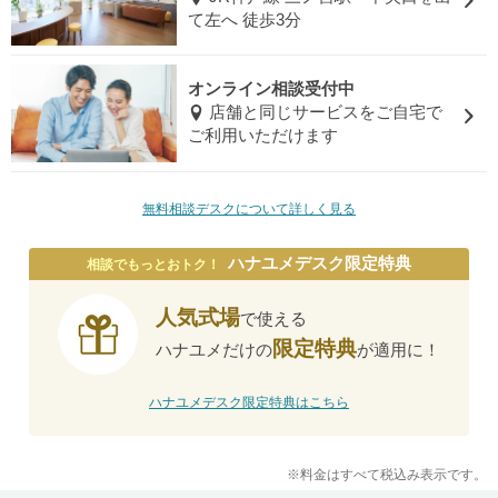
て左へ 徒歩3分
オンライン相談受付中
店舗と同じサービスをご自宅で
ご利用いただけます
無料相談デスクについて詳しく見る
ハナユメデスク限定特典
相談でもっとおトク！
人気式場
で使える
限定特典
ハナユメだけの
が適用に！
ハナユメデスク限定特典はこちら
※料金はすべて税込み表示です。