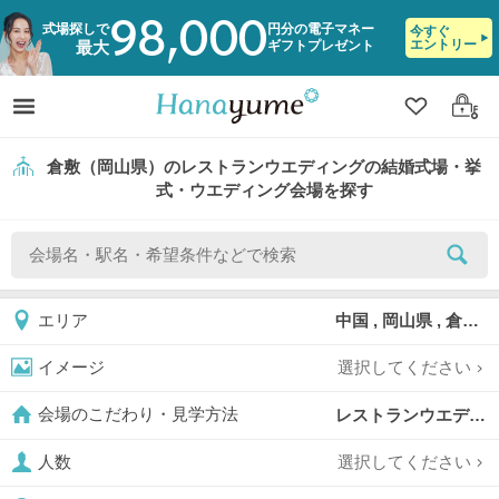
98,000
式場探しで
円分の電子マネー
今すぐ
エントリー
ギフトプレゼント
最大
クリップ
ログ
倉敷（岡山県）のレストランウエディングの結婚式場・挙
式・ウエディング会場を探す
中国 , 岡山県 , 倉敷
エリア
選択してください
イメージ
レストランウエディング,
会場のこだわり・見学方法
選択してください
人数