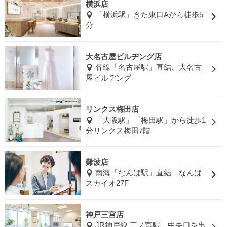
横浜店
「横浜駅」きた東口Aから徒歩5
分
大名古屋ビルヂング店
各線「名古屋駅」直結、大名古
屋ビルヂング
リンクス梅田店
「大阪駅」「梅田駅」から徒歩1
分リンクス梅田7階
難波店
南海「なんば駅」直結、なんば
スカイオ27F
神戸三宮店
JR神戸線 三ノ宮駅 中央口を出