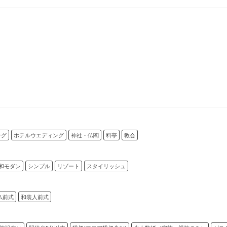
ング
ホテルウエディング
神社・仏閣
料亭
教会
和モダン
シンプル
リゾート
スタイリッシュ
仏前式
和装人前式