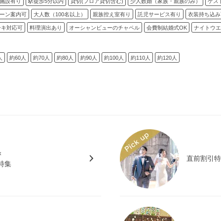
施設有り
駅徒歩5分以内
貸切(フロア貸切含む)
少人数婚（家族・親族のみ）
ゲス
ーン案内可
大人数（100名以上）
親族控え室有り
託児サービス有り
衣装持ち込み
ーキ対応可
料理演出あり
オーシャンビューのチャペル
会費制結婚式OK
ナイトウエ
人
約60人
約70人
約80人
約90人
約100人
約110人
約120人
×
直前割引
特集