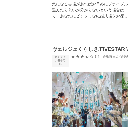
気になる会場があればお早めにブライダル
選んだら良いか分からないという場合は、
て、あなたにピッタリな結婚式場をお探し
ヴェルジェくらしき/FIVESTAR 
口コミ評価
3.4
倉敷市周辺 (倉敷
オンライ
ン見学可
能