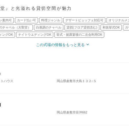
聖堂』と光溢れる貸切空間が魅力
ン案内可
カード払い可
料理ジャンル
デザートビュッフェ対応可
オリジナルメ
のチャペル（大聖堂）
白基調のチャペル
貸切(フロア貸切含む)
和装挙式OK
ガ
ィングOK
ナイトウエディングOK
挙式・披露宴後の二次会利用OK
この式場の情報をもっと見る
）
ゲストハウス
岡山県倉敷市大島１３２−５
I
岡山県倉敷市笹沖662