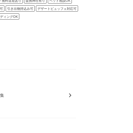
ト無料送迎あり
提携神社有り
ペット相談OK
可
引き出物持込み可
デザートビュッフェ対応可
ディングOK
特集