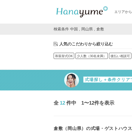
エリアから
検索条件 中国 , 岡山県 , 倉敷
人気のこだわりから絞り込む
和装挙式OK
少人数（30名未満）
後払い相談可
式場探し＋条件クリア
全
12
件中 1〜12件を表示
倉敷（岡山県）の式場・ゲストハウ