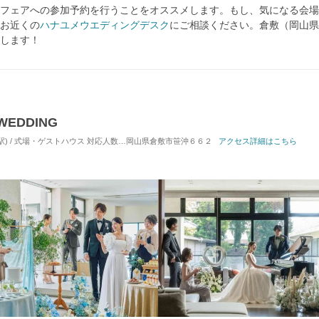
フェアへの参加予約を行うことをオススメします。もし、気になる会場
お近くの
ハナユメウエディングデスク
にご相談ください。倉敷（岡山県
します！
WEDDING
駅) / 式場・ゲストハウス
対応人数: 着席：2名 ～ 110名
岡山県倉敷市笹沖６６２
挙式スタイル: 教会式(キリスト教
アクセス詳細はこちら