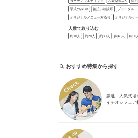
ガーデンウエディング
和装挙式OK
宿泊
挙式のみOK
後払い相談可
ブライダルロ
オリジナルメニュー対応可
オリジナルケ
人数で絞り込む
約10人
約20人
約30人
約40人
約50
おすすめ特集から探す
厳選！人気式場
イチオシフェア