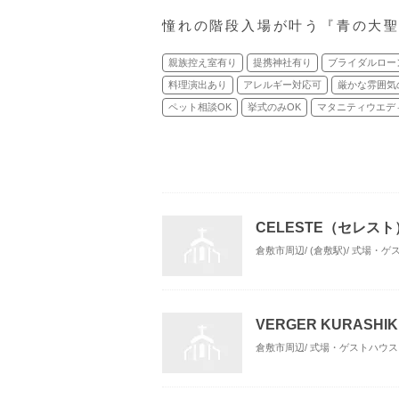
憧れの階段入場が叶う『青の大
親族控え室有り
提携神社有り
ブライダルロー
料理演出あり
アレルギー対応可
厳かな雰囲気
ペット相談OK
挙式のみOK
マタニティウエデ
CELESTE（セレスト
倉敷市周辺/ (倉敷駅)/ 式場・
VERGER KURASHIK
倉敷市周辺/ 式場・ゲストハウス