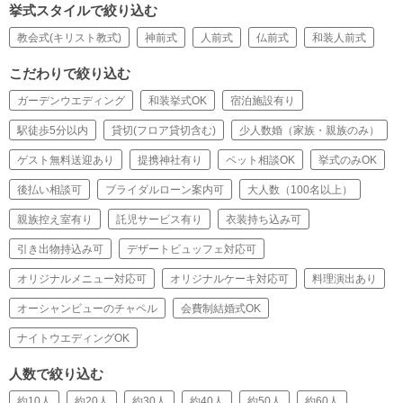
挙式スタイルで絞り込む
教会式(キリスト教式)
神前式
人前式
仏前式
和装人前式
こだわりで絞り込む
ガーデンウエディング
和装挙式OK
宿泊施設有り
駅徒歩5分以内
貸切(フロア貸切含む)
少人数婚（家族・親族のみ）
ゲスト無料送迎あり
提携神社有り
ペット相談OK
挙式のみOK
後払い相談可
ブライダルローン案内可
大人数（100名以上）
親族控え室有り
託児サービス有り
衣装持ち込み可
引き出物持込み可
デザートビュッフェ対応可
オリジナルメニュー対応可
オリジナルケーキ対応可
料理演出あり
オーシャンビューのチャペル
会費制結婚式OK
ナイトウエディングOK
人数で絞り込む
約10人
約20人
約30人
約40人
約50人
約60人