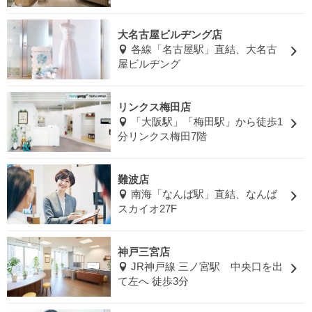
大名古屋ビルヂング店
各線「名古屋駅」直結、大名古
屋ビルヂング
リンクス梅田店
「大阪駅」「梅田駅」から徒歩1
分リンクス梅田7階
難波店
南海「なんば駅」直結、なんば
スカイオ27F
神戸三宮店
JR神戸線 三ノ宮駅 中央口を出
て左へ 徒歩3分