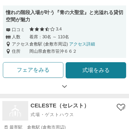
憧れの階段入場が叶う『青の大聖堂』と光溢れる貸切
空間が魅力
3.4
口コミ
口コミ評価
人数
着席：30名 ～ 110名
アクセス
倉敷駅 (倉敷市周辺)
アクセス詳細
住所
岡山県倉敷市笹沖６６２
フェアをみる
式場をみる
CELESTE（セレスト）
式場・ゲストハウス
最寄駅
倉敷駅 (倉敷市周辺)