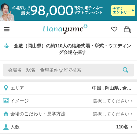
98,000
式場探しで
円分の電子マネー
今すぐ
エントリー
ギフトプレゼント
最大
クリップ
ログ
倉敷（岡山県）の約110人の結婚式場・挙式・ウエディン
グ会場を探す
中国 , 岡山県 , 倉敷
エリア
選択してください
イメージ
選択してください
会場のこだわり・見学方法
110名
人数