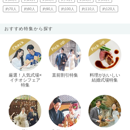
約70人
約80人
約90人
約100人
約110人
約120人
おすすめ特集から探す
厳選！人気式場×
直前割引特集
料理がおいしい
イチオシフェア
結婚式場特集
特集