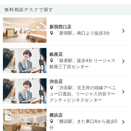
無料相談デスクで探す
新宿西口店
「新宿駅」南口より徒歩3分
銀座店
「銀座駅」徒歩4分 リージャス
銀座三丁目センター
渋谷店
「渋谷駅」京王井の頭線アベニ
ュー口直結、リージャス渋谷マー
クシティビジネスセンター
横浜店
「横浜駅」きた東口Aから徒歩5
分