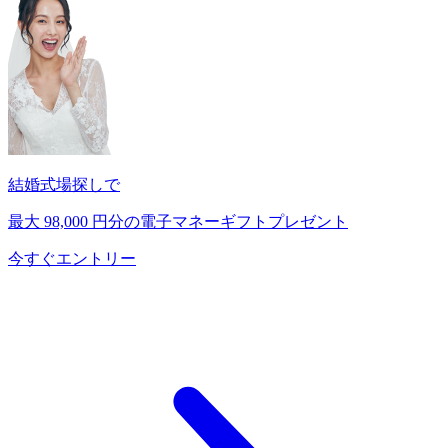
結婚式場探しで
最大
98,000
円分の電子マネーギフトプレゼント
今すぐエントリー