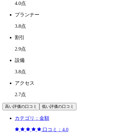
4.0
点
プランナー
3.8
点
割引
2.9
点
設備
3.8
点
アクセス
2.7
点
高い評価の口コミ
低い評価の口コミ
カテゴリ：
金額
口コミ：
4.0