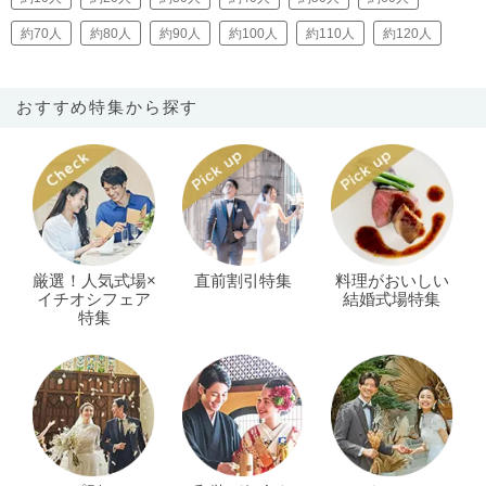
約70人
約80人
約90人
約100人
約110人
約120人
おすすめ特集から探す
厳選！人気式場×
直前割引特集
料理がおいしい
イチオシフェア
結婚式場特集
特集