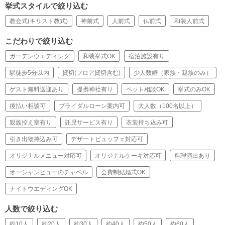
挙式スタイルで絞り込む
教会式(キリスト教式)
神前式
人前式
仏前式
和装人前式
こだわりで絞り込む
ガーデンウエディング
和装挙式OK
宿泊施設有り
駅徒歩5分以内
貸切(フロア貸切含む)
少人数婚（家族・親族のみ）
ゲスト無料送迎あり
提携神社有り
ペット相談OK
挙式のみOK
後払い相談可
ブライダルローン案内可
大人数（100名以上）
親族控え室有り
託児サービス有り
衣装持ち込み可
引き出物持込み可
デザートビュッフェ対応可
オリジナルメニュー対応可
オリジナルケーキ対応可
料理演出あり
オーシャンビューのチャペル
会費制結婚式OK
ナイトウエディングOK
人数で絞り込む
約10人
約20人
約30人
約40人
約50人
約60人