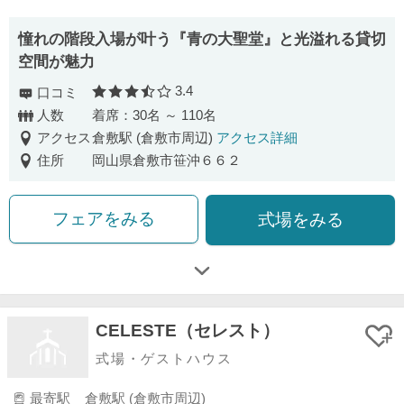
憧れの階段入場が叶う『青の大聖堂』と光溢れる貸切
空間が魅力
3.4
口コミ
口コミ評価
人数
着席：30名 ～ 110名
アクセス
倉敷駅 (倉敷市周辺)
アクセス詳細
住所
岡山県倉敷市笹沖６６２
フェアをみる
式場をみる
CELESTE（セレスト）
式場・ゲストハウス
最寄駅
倉敷駅 (倉敷市周辺)