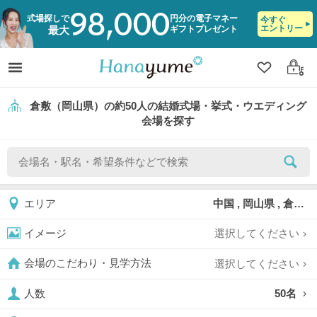
98,000
式場探しで
円分の電子マネー
今すぐ
エントリー
ギフトプレゼント
最大
クリップ
ログ
倉敷（岡山県）の約50人の結婚式場・挙式・ウエディング
会場を探す
中国 , 岡山県 , 倉敷
エリア
選択してください
イメージ
選択してください
会場のこだわり・見学方法
50名
人数