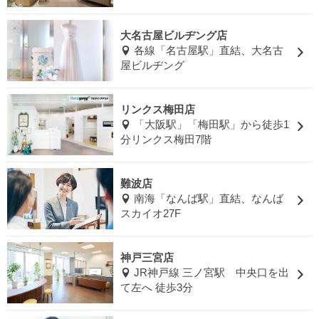
大名古屋ビルヂング店
各線「名古屋駅」直結、大名古
屋ビルヂング
リンクス梅田店
「大阪駅」「梅田駅」から徒歩1
分リンクス梅田7階
難波店
南海「なんば駅」直結、なんば
スカイオ27F
神戸三宮店
JR神戸線 三ノ宮駅 中央口を出
て左へ 徒歩3分