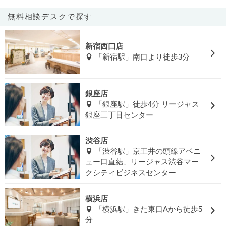
無料相談デスクで探す
新宿西口店
「新宿駅」南口より徒歩3分
銀座店
「銀座駅」徒歩4分 リージャス
銀座三丁目センター
渋谷店
「渋谷駅」京王井の頭線アベニ
ュー口直結、リージャス渋谷マー
クシティビジネスセンター
横浜店
「横浜駅」きた東口Aから徒歩5
分