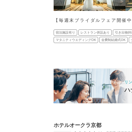
【毎週末ブライダルフェア開催中
宿泊施設有り
レストラン併設あり
引き出物持
マタニティウエディングOK
会費制結婚式OK
リ
ハ
ホテルオークラ京都