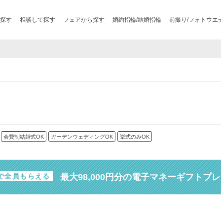
探す
相談して探す
フェアから探す
婚約指輪/結婚指輪
前撮り/フォトウエ
会費制結婚式OK
ガーデンウェディングOK
挙式のみOK
最大98,000円分の電子マネーギフトプ
で全員もらえる