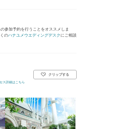
への参加予約を行うことをオススメしま
くの
ハナユメウエディングデスク
にご相談
クリップする
式)／神前式／人前式
セス詳細はこちら