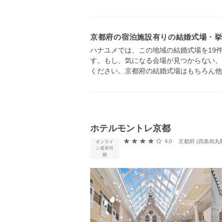
京都府の宿泊施設有りの結婚式場・
ハナユメでは、この地域の結婚式場を19
す。もし、気になる会場が見つからない、
ください。京都府の結婚式場はもちろん他
ホテルモントレ京都
口コミ評価
4.0
京都府 (四条烏丸
オンライ
ン見学可
能