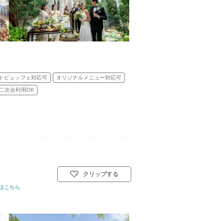
トビュッフェ対応可
オリジナルメニュー対応可
二次会利用OK
クリップする
)／神前式／人前式／和装人前式
はこちら