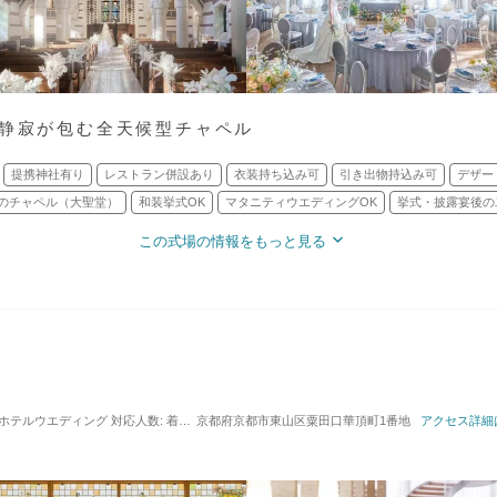
の静寂が包む全天候型チャペル
提携神社有り
レストラン併設あり
衣装持ち込み可
引き出物持込み可
デザー
のチャペル（大聖堂）
和装挙式OK
マタニティウエディングOK
挙式・披露宴後の
この式場の情報をもっと見る
 / ホテルウエディング
対応人数: 着席：10名 ～ 1000名
京都府京都市東山区粟田口華頂町1番地
挙式スタイル: 教会式(キリスト教式
アクセス詳細