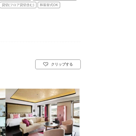
貸切(フロア貸切含む)
和装挙式OK
クリップする