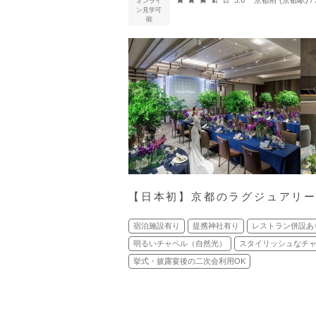
3.6
京都府 (京都駅)
オンライ
ン見学可
能
【日本初】京都のラグジュアリ
宿泊施設有り
提携神社有り
レストラン併設あ
明るいチャペル（自然光）
スタイリッシュなチ
挙式・披露宴後の二次会利用OK