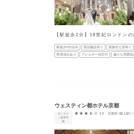
【駅徒歩2分】18世紀ロンドン
駅徒歩5分以内
宿泊施設有り
親族控え室有り
料理演出あり
アレルギー対応可
厳かな雰囲気
ウェスティン都ホテル京都
口コミ評価
3.8
京都府 (蹴上駅)
オンライ
ン見学可
能