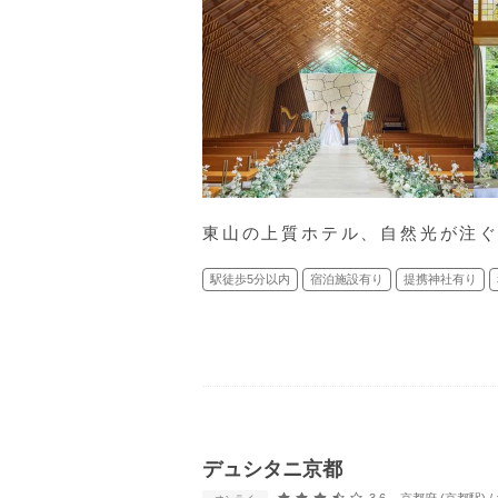
東山の上質ホテル、自然光が注
駅徒歩5分以内
宿泊施設有り
提携神社有り
デュシタニ京都
口コミ評価