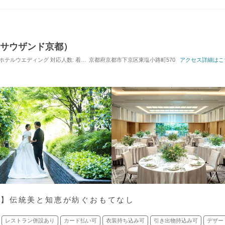
（ザ・サウザンド京都）
 / ホテルウエディング
対応人数: 着席：10名 ～ 180名
京都府京都市下京区東塩小路町570
挙式スタイル: 教会式(キリスト教式)
アクセス詳細はこ
ル】伝統美と知恵が紡ぐおもてなし
レストラン併設あり
カード払い可
衣装持ち込み可
引き出物持込み可
デザー