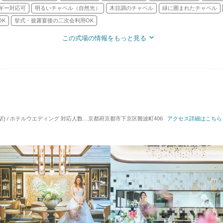
ギー対応可
明るいチャペル（自然光）
木目調のチャペル
緑に囲まれたチャペル
OK
挙式・披露宴後の二次会利用OK
この式場の情報をもっと見る
駅) / ホテルウエディング
対応人数: 着席：2名 ～ 30名
京都府京都市下京区難波町406
挙式スタイル: 人前式／和装人前式
アクセス詳細はこちら