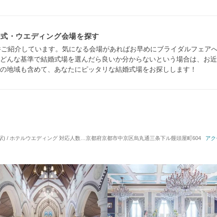
挙式・ウエディング会場を探す
件ご紹介しています。気になる会場があればお早めにブライダルフェア
どんな基準で結婚式場を選んだら良いか分からないという場合は、お近
の地域も含めて、あなたにピッタリな結婚式場をお探しします！
駅) / ホテルウエディング
対応人数: 着席：10名 ～ 110名
京都府京都市中京区烏丸通三条下ル饅頭屋町604
挙式スタイル: 教会式(キリスト教
アク