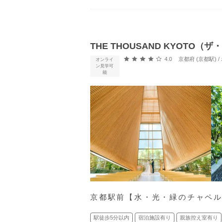
THE THOUSAND KYOTO
口コミ評価
4.0
京都府 (京都駅)
オンライ
ン見学可
能
京都駅前【水・光・緑のチャペ
駅徒歩5分以内
宿泊施設有り
親族控え室有り