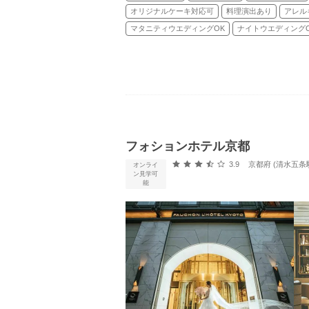
オリジナルケーキ対応可
料理演出あり
アレル
マタニティウエディングOK
ナイトウエディング
フォションホテル京都
口コミ評価
3.9
京都府 (清水五条
オンライ
ン見学可
能