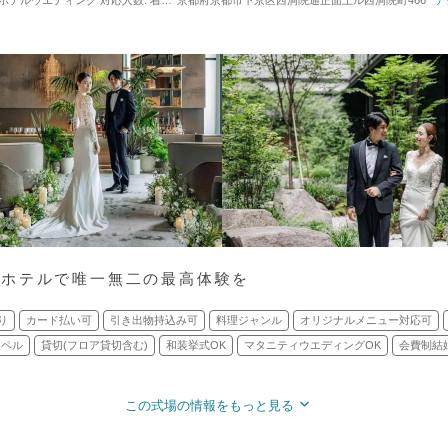
 / ホテルウエディング
対応人数: 着席：30名 ～ 100名
京都府京都市下京区西洞院通正面上ル西洞院町466
挙式スタイル: 人前式
ア
ーホテルで唯一無二の最高体験を
り
カード払い可
引き出物持込み可
料理ジャンル
オリジナルメニュー対応可
ャペル
貸切(フロア貸切含む)
和装挙式OK
マタニティウエディングOK
会費制結
この式場の情報をもっと見る