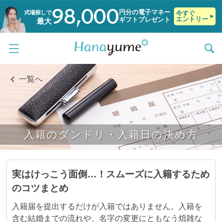
98,000
円分の電子マネー
式場探しで
今すぐ
エントリー
ギフトプレゼント
最大
一覧へ
入籍のダンドリ・入籍日の決め方
実はけっこう面倒…！スムーズに入籍するため
のコツまとめ
入籍届を提出するだけが入籍ではありません。入籍を
含む結婚までの流れや、名字の変更にともなう煩雑な