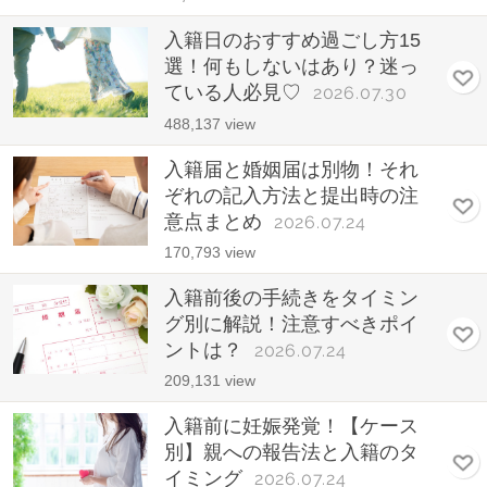
入籍日のおすすめ過ごし方15
選！何もしないはあり？迷っ
ている人必見♡
2026.07.30
488,137 view
入籍届と婚姻届は別物！それ
ぞれの記入方法と提出時の注
意点まとめ
2026.07.24
170,793 view
入籍前後の手続きをタイミン
グ別に解説！注意すべきポイ
ントは？
2026.07.24
209,131 view
入籍前に妊娠発覚！【ケース
別】親への報告法と入籍のタ
イミング
2026.07.24