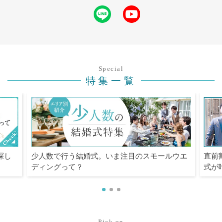
Special
特集一覧
探し
少人数で行う結婚式。いま注目のスモールウエ
直前
ディングって？
式が