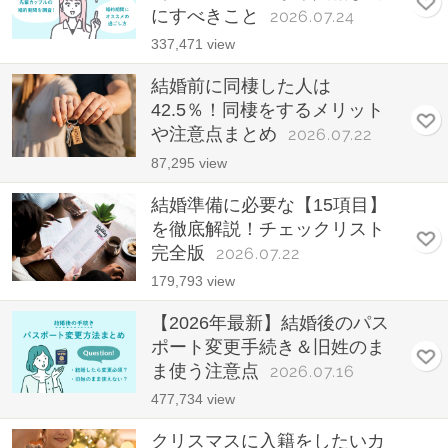
にすべきこと
2026.07.24
337,471 view
結婚前に同棲した人は
42.5％！同棲をするメリット
や注意点まとめ
2026.07.22
87,295 view
結婚準備に必要な【15項目】
を徹底解説！チェックリスト
完全版
2026.07.22
179,793 view
【2026年最新】結婚後のパス
ポート変更手続き＆旧姓のま
ま使う注意点
2026.07.16
477,734 view
クリスマスに入籍をしたいカ