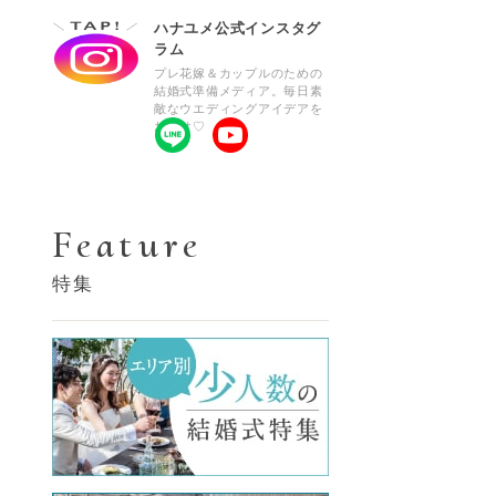
ハナユメ公式インスタグ
ラム
プレ花嫁＆カップルのための
結婚式準備メディア。毎日素
敵なウエディングアイデアを
お届け♡
Feature
特集