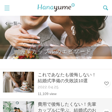
一覧へ
先輩カップルのエピソード
これであなたも後悔しない！
結婚式準備の失敗談10選
2022.04.25
11,109 view
費用で後悔したくない！先輩
カップルに学ぶ、結婚式のお