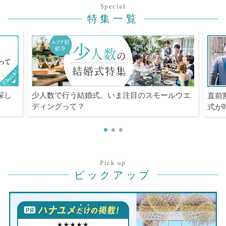
Special
特集一覧
探し
少人数で行う結婚式。いま注目のスモールウエ
直前
ディングって？
式が
Pick up
ピックアップ