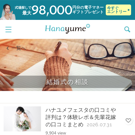
98,000
円分の電子マネー
式場探しで
今すぐ
エントリー
ギフトプレゼント
最大
一覧へ
結婚式の相談
ハナユメフェスタの口コミや
評判は？体験レポ＆先輩花嫁
の口コミまとめ
2026.07.31
9,904 view