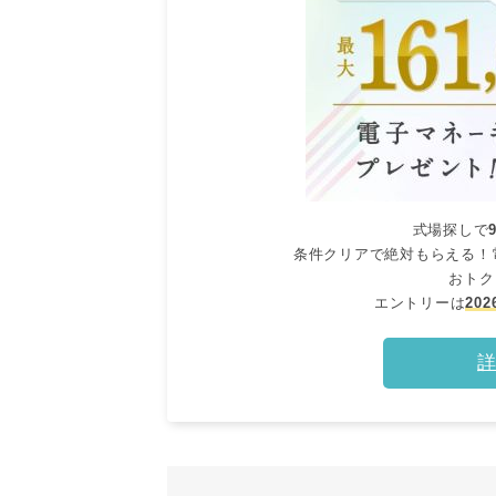
式場探しで
条件クリアで絶対もらえる！
おトク
エントリーは
20