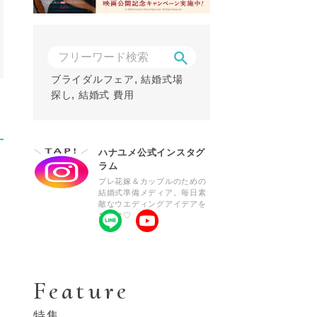
,
ブライダルフェア
結婚式場
,
探し
結婚式 費用
ハナユメ公式インスタグ
ラム
プレ花嫁＆カップルのための
結婚式準備メディア。毎日素
敵なウエディングアイデアを
お届け♡
Feature
特集