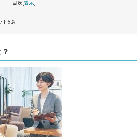
目次
表示
ット5選
は？