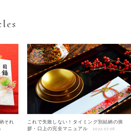
cles
納それ
これで失敗しない！タイミング別結納の挨
拶・口上の完全マニュアル
9
2022.07.08