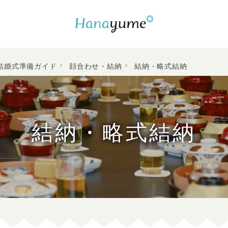
結婚式準備ガイド
顔合わせ・結納
結納・略式結納
結納・略式結納