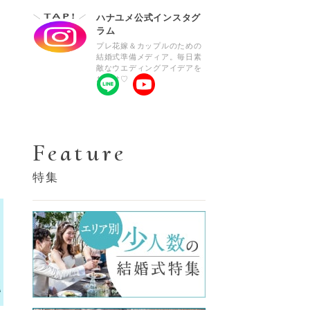
ハナユメ公式インスタグ
ラム
プレ花嫁＆カップルのための
結婚式準備メディア。毎日素
敵なウエディングアイデアを
お届け♡
Feature
特集