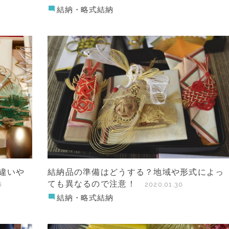
結納・略式結納
違いや
結納品の準備はどうする？地域や形式によっ
ても異なるので注意！
6
2020.01.30
結納・略式結納