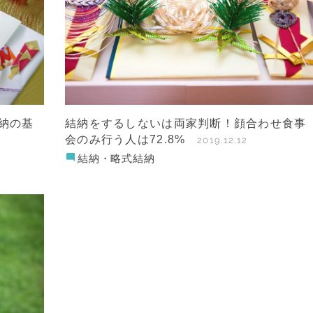
納の基
結納をするしないは両家判断！顔合わせ食事
会のみ行う人は72.8%
2019.12.12
結納・略式結納