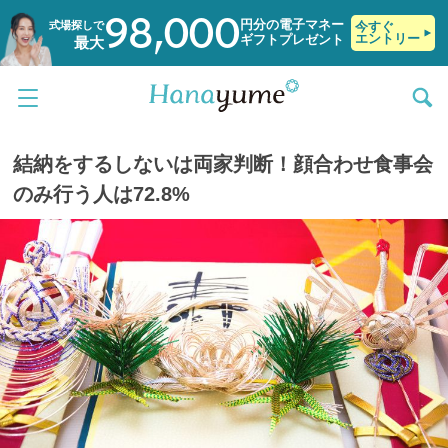
98,000
円分の電子マネー
式場探しで
今すぐ
エントリー
ギフトプレゼント
最大
結納をするしないは両家判断！顔合わせ食事会
のみ行う人は72.8%