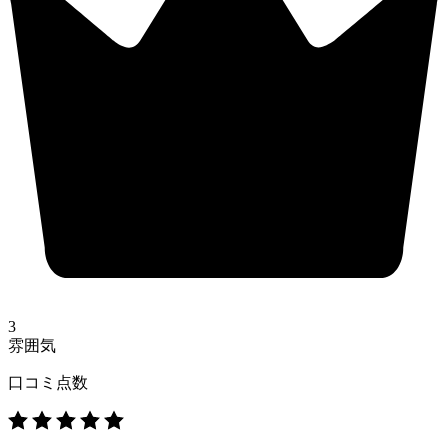
3
雰囲気
口コミ点数