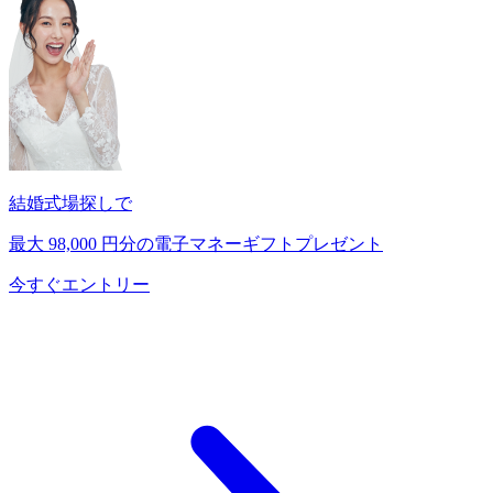
結婚式場探しで
最大
98,000
円分の電子マネーギフトプレゼント
今すぐエントリー