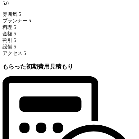
5.0
雰囲気
5
プランナー
5
料理
5
金額
5
割引
5
設備
5
アクセス
5
もらった初期費用見積もり