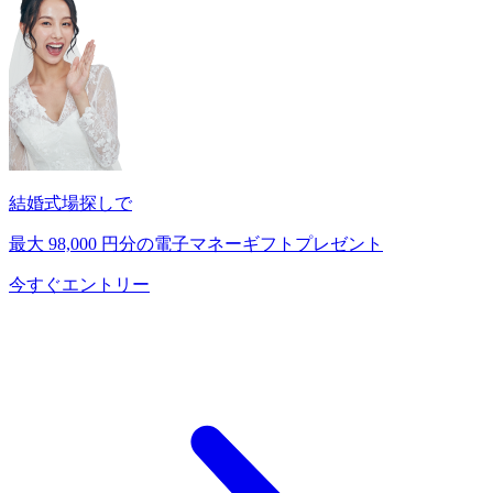
結婚式場探しで
最大
98,000
円分の電子マネーギフトプレゼント
今すぐエントリー