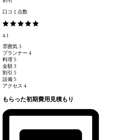
割引
口コミ点数
4.1
雰囲気
3
プランナー
4
料理
5
金額
3
割引
5
設備
5
アクセス
4
もらった初期費用見積もり