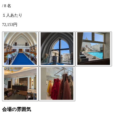
/
8
名
１人あたり
72,153円
会場の雰囲気