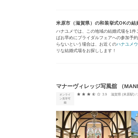
米原市（滋賀県）の和装挙式OKの結
ハナユメでは、この地域の結婚式場を1件
ばお早めにブライダルフェアへの参加予約
らないという場合は、お近くの
ハナユメウ
リな結婚式場をお探しします！
マナーヴィレッジ写風舘 （MANNER
口コミ評価
3.9
滋賀県 (米原駅)
オンライ
ン見学可
能