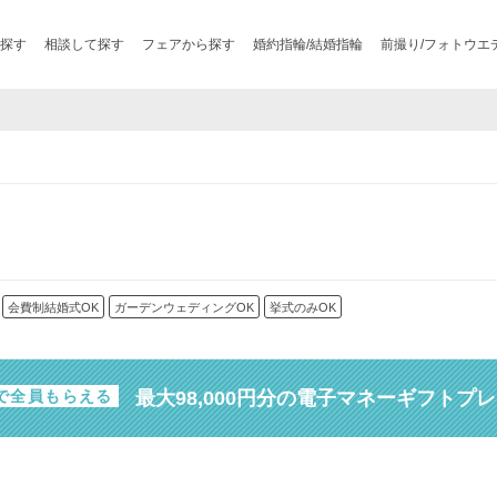
探す
相談して探す
フェアから探す
婚約指輪/結婚指輪
前撮り/フォトウエ
会費制結婚式OK
ガーデンウェディングOK
挙式のみOK
最大98,000円分の電子マネーギフトプ
で全員もらえる