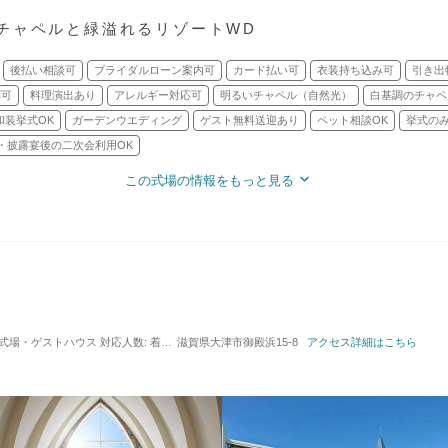
チャペルと緑溢れるリゾートWD
後払い相談可
ブライダルローン案内可
カード払い可
衣装持ち込み可
引き出
応可
料理演出あり
アレルギー対応可
明るいチャペル（自然光）
白基調のチャペ
和装挙式OK
ガーデンウエディング
ゲスト無料送迎あり
ペット相談OK
挙式のみ
・披露宴後の二次会利用OK
この式場の情報をもっと見る
 / 式場・ゲストハウス
対応人数: 着席：8名 ～ 120名
滋賀県大津市御殿浜15-8
挙式スタイル: 教会式(キリスト教式)
アクセス詳細はこちら