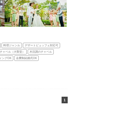
料理ジャンル
デザートビュッフェ対応可
チャペル（大聖堂）
木目調のチャペル
ィングOK
会費制結婚式OK
1
ページ目