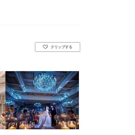
クリップする
／神前式／人前式／和装人前式