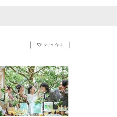
クリップする
)／人前式／仏前式