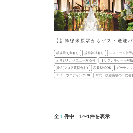
【新幹線米原駅からゲスト送迎
親族控え室有り
提携神社有り
レストラン併設
オリジナルメニュー対応可
オリジナルケーキ対
貸切(フロア貸切含む)
和装挙式OK
ガーデンウ
ナイトウエディングOK
挙式・披露宴後の二次会
全
1
件中 1〜1件を表示