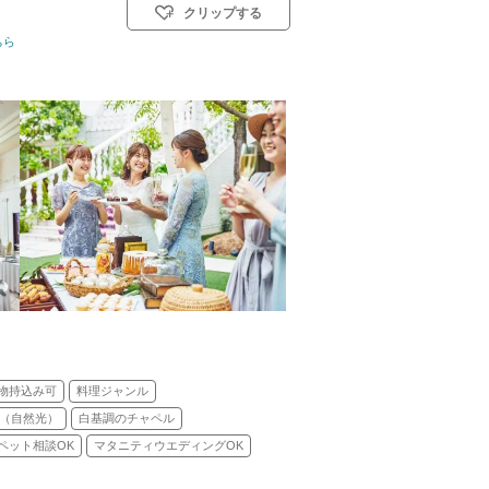
クリップする
式)／神前式／人前式
ちら
物持込み可
料理ジャンル
（自然光）
白基調のチャペル
ペット相談OK
マタニティウエディングOK