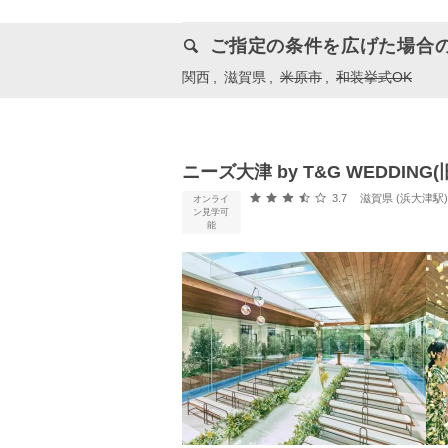
ご指定の条件を広げた場合
関西
滋賀県
米原市
和装挙式OK
ニーズ大津 by T&G WEDDIN
口コミ評価
3.7
滋賀県 (浜大津駅
オンライ
ン見学可
能