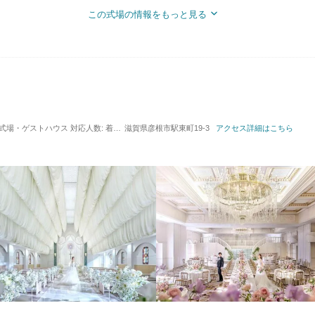
この式場の情報をもっと見る
 / 式場・ゲストハウス
対応人数: 着席：6名 ～ 150名
滋賀県彦根市駅東町19-3
挙式スタイル: 教会式(キリスト教式)
アクセス詳細はこちら