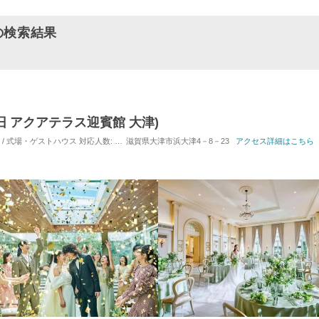
の検索結果
G(旧 アクアテラス迎賓館 大津)
) / 式場・ゲストハウス
対応人数: 着席：10名 ～ 120名
滋賀県大津市浜大津4－8－23
挙式スタイル: 教会式(キリスト教式
アクセス詳細はこちら