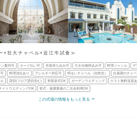
ー×壮大チャペル×近江牛試食≫
ーン案内可
カード払い可
衣装持ち込み可
引き出物持込み可
料理ジャンル
デ
応可
料理演出あり
アレルギー対応可
明るいチャペル（自然光）
白基調のチャペ
ペル
貸切(フロア貸切含む)
和装挙式OK
ガーデンウエディング
ゲスト無料送迎
ナイトウエディングOK
挙式・披露宴後の二次会利用OK
この式場の情報をもっと見る