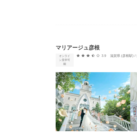
マリアージュ彦根
口コミ評価
3.9
滋賀県 (彦根駅)
オンライ
ン見学可
能