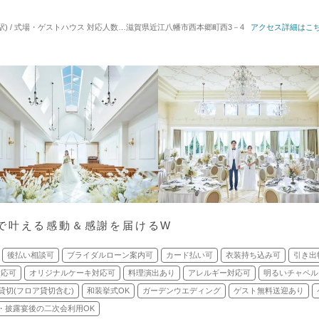
駅) / 式場・ゲストハウス
対応人数: 着席：10名 ～ 126名
滋賀県近江八幡市西本郷町西3－4
挙式スタイル: 教会式(キリスト教
アクセス詳細はこ
で叶える感動＆感謝を届けるW
後払い相談可
ブライダルローン案内可
カード払い可
衣装持ち込み可
引き出
対応可
オリジナルケーキ対応可
料理演出あり
アレルギー対応可
明るいチャペル
貸切(フロア貸切含む)
和装挙式OK
ガーデンウエディング
ゲスト無料送迎あり
・披露宴後の二次会利用OK