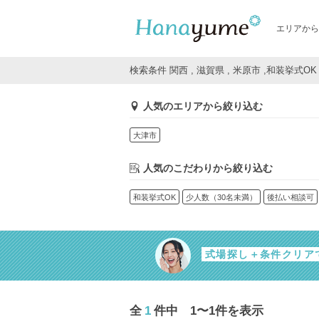
エリアから
検索条件 関西 , 滋賀県 , 米原市 ,和装挙式OK
人気のエリアから絞り込む
大津市
人気のこだわりから絞り込む
和装挙式OK
少人数（30名未満）
後払い相談可
式場探し＋条件クリア
全
1
件中 1〜1件を表示