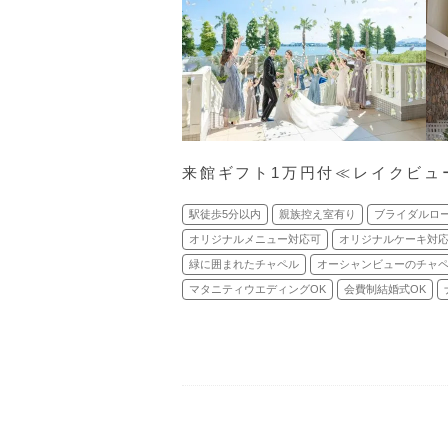
来館ギフト1万円付≪レイクビュ
駅徒歩5分以内
親族控え室有り
ブライダルロ
オリジナルメニュー対応可
オリジナルケーキ対
緑に囲まれたチャペル
オーシャンビューのチャ
マタニティウエディングOK
会費制結婚式OK