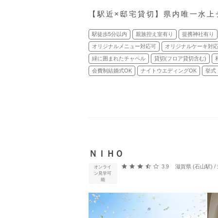
【駅近×邸宅貸切】県内唯一水上
駅徒歩5分以内
親族控え室有り
提携神社有り
オリジナルメニュー対応可
オリジナルケーキ対
緑に囲まれたチャペル
貸切(フロア貸切含む)
会費制結婚式OK
ナイトウエディングOK
挙式
ＮＩＨＯ
口コミ評価
3.9
滋賀県 (石山駅)
オンライ
ン見学可
能