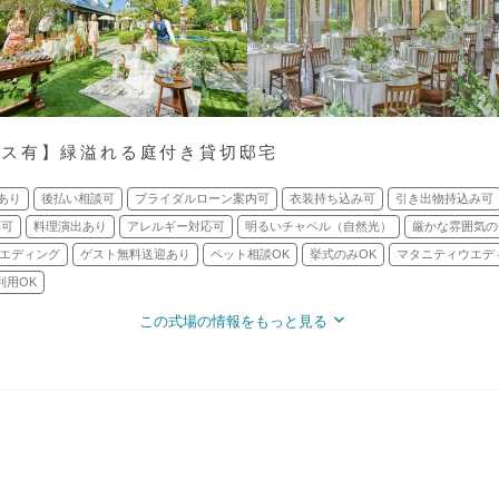
バス有】緑溢れる庭付き貸切邸宅
あり
後払い相談可
ブライダルローン案内可
衣装持ち込み可
引き出物持込み可
応可
料理演出あり
アレルギー対応可
明るいチャペル（自然光）
厳かな雰囲気の
エディング
ゲスト無料送迎あり
ペット相談OK
挙式のみOK
マタニティウエデ
利用OK
この式場の情報をもっと見る