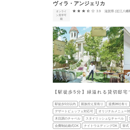
ヴィラ・アンジェリカ
口コミ評価
3.9
滋賀県 (近江八幡
オンライ
ン見学可
能
【駅徒歩5分】緑溢れる貸切邸宅
駅徒歩5分以内
親族控え室有り
提携神社有り
デザートビュッフェ対応可
オリジナルメニュー
木目調のチャペル
スタイリッシュなチャペル
会費制結婚式OK
ナイトウエディングOK
挙式