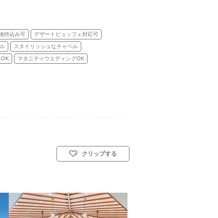
物持込み可
デザートビュッフェ対応可
ル
スタイリッシュなチャペル
OK
マタニティウエディングOK
クリップする
／人前式／和装人前式