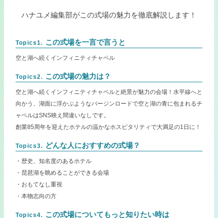
ハナユメ編集部がこの式場の魅力を徹底解説します！
この式場を一言で言うと
Topics1.
空と湖へ続くインフィニティチャペル
この式場の魅力は？
Topics2.
空と湖へ続くインフィニティチャペルと絶景が魅力の会場！水平線へと
向かう、湖面に浮かぶようなバージンロードで空と湖の青に包まれるチ
ャペルはSNS映え間違いなしです。
創業85周年を迎えたホテルの温かなホスピタリティで大満足の1日に！
どんな人におすすめの式場？
Topics3.
・歴史、知名度のあるホテル
・琵琶湖を眺めることができる会場
・おもてなし重視
・本物志向の方
この式場についてもっと知りたい時は
Topics4.