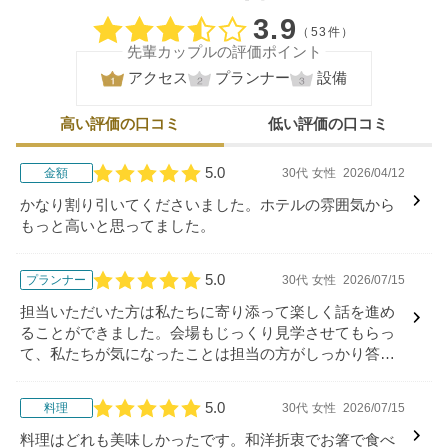
口コミ評価
3.9
（53件）
先輩カップルの評価ポイント
アクセス
プランナー
設備
高い評価の口コミ
低い評価の口コミ
5.0
金額
30代
女性
2026/04/12
口コミ評価
かなり割り引いてくださいました。ホテルの雰囲気から
もっと高いと思ってました。
5.0
プランナー
30代
女性
2026/07/15
口コミ評価
担当いただいた方は私たちに寄り添って楽しく話を進め
ることができました。会場もじっくり見学させてもらっ
て、私たちが気になったことは担当の方がしっかり答え
てくれる環境だったので感謝しております。
5.0
料理
30代
女性
2026/07/15
口コミ評価
料理はどれも美味しかったです。和洋折衷でお箸で食べ