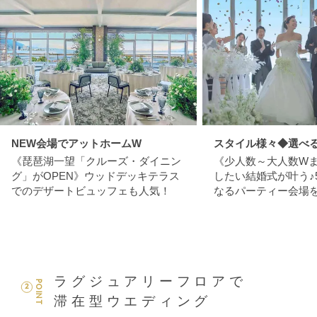
NEW会場でアットホームW
スタイル様々◆選べる
《琵琶湖一望「クルーズ・ダイニン
《少人数～大人数W
グ」がOPEN》ウッドデッキテラス
したい結婚式が叶う♪
でのデザートビュッフェも人気！
なるパーティー会場
ラグジュアリーフロアで
POINT
2
滞在型ウエディング