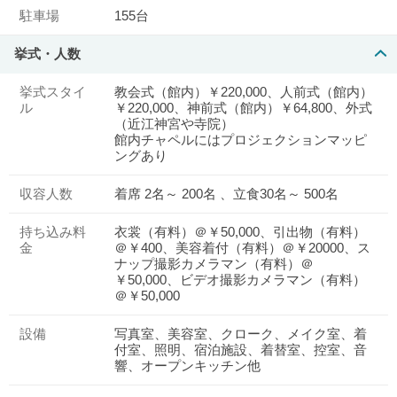
駐車場
155台
挙式・人数
挙式スタイ
教会式（館内）￥220,000、人前式（館内）
ル
￥220,000、神前式（館内）￥64,800、外式
（近江神宮や寺院）
館内チャペルにはプロジェクションマッピ
ングあり
収容人数
着席 2名～ 200名 、立食30名～ 500名
持ち込み料
衣裳（有料）＠￥50,000、引出物（有料）
金
＠￥400、美容着付（有料）＠￥20000、ス
ナップ撮影カメラマン（有料）＠
￥50,000、ビデオ撮影カメラマン（有料）
＠￥50,000
設備
写真室、美容室、クローク、メイク室、着
付室、照明、宿泊施設、着替室、控室、音
響、オープンキッチン他