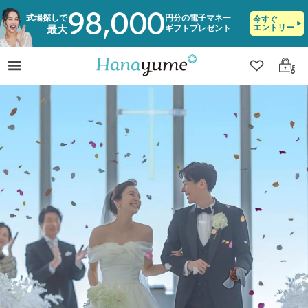
98,000
式場探しで
円分の電子マネー
今すぐ
エントリー
ギフトプレゼント
最大
クリップ
ログ