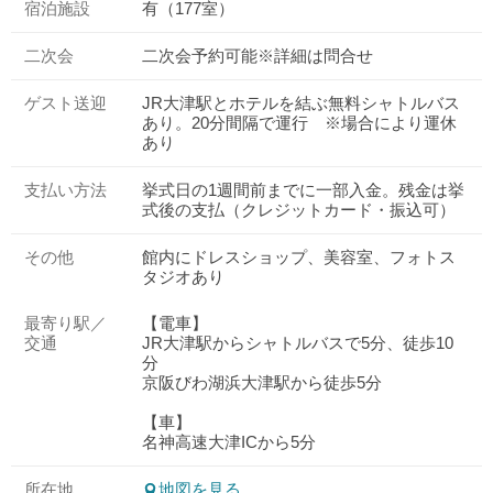
宿泊施設
有（177室）
二次会
二次会予約可能※詳細は問合せ
ゲスト送迎
JR大津駅とホテルを結ぶ無料シャトルバス
あり。20分間隔で運行 ※場合により運休
あり
支払い方法
挙式日の1週間前までに一部入金。残金は挙
式後の支払（クレジットカード・振込可）
その他
館内にドレスショップ、美容室、フォトス
タジオあり
最寄り駅／
【電車】
交通
JR大津駅からシャトルバスで5分、徒歩10
分
京阪びわ湖浜大津駅から徒歩5分
【車】
名神高速大津ICから5分
所在地
地図を見る