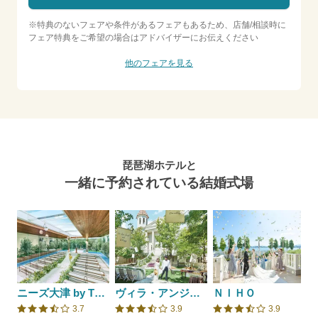
※特典のないフェアや条件があるフェアもあるため、店舗/相談時に
フェア特典をご希望の場合はアドバイザーにお伝えください
他のフェアを見る
琵琶湖ホテルと
一緒に予約されている結婚式場
ニーズ大津 by T&G WEDDING(旧 アクアテラス迎賓館 大津)
ヴィラ・アンジェリカ
ＮＩＨＯ
3.7
3.9
3.9
口コミ評価
口コミ評価
口コミ評価