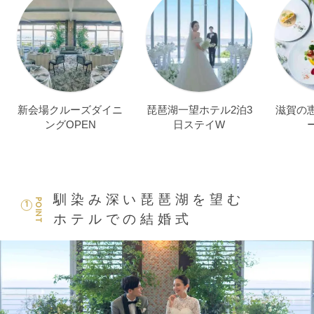
新会場クルーズダイニ
琵琶湖一望ホテル2泊3
滋賀の
ングOPEN
日ステイW
馴染み深い琵琶湖を望む
POINT
1
ホテルでの結婚式