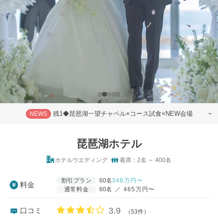
残1◆琵琶湖一望チャペル×コース試食×NEW会場
NEWS
琵琶湖ホテル
ホテルウエディング
着席：2名 ～ 400名
割引プラン
60名
348
万円〜
料金
通常料金
60名
／
465万円〜
口コミ評価
3.9
口コミ
（53件）