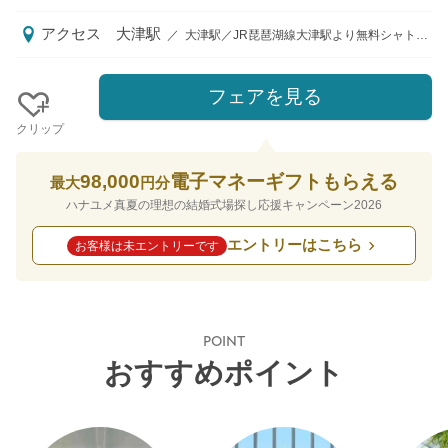
アクセス
大津駅
／
大津駅／JR琵琶湖線大津駅より無料シャトルバスで約5分（徒歩約10分）、京阪京津線びわ湖浜大津駅より徒歩約5分 大津駅よりタクシーで約3分 名神高速道路大津ICより車で約5分、
フェアを見る
クリップ
98,000
電子マネーギフトもらえる
最大
円分
ハナユメ真夏の理想の結婚式場探し応援キャンペーン2026
エントリーはこちら
お客様は未エントリーです
POINT
おすすめポイント