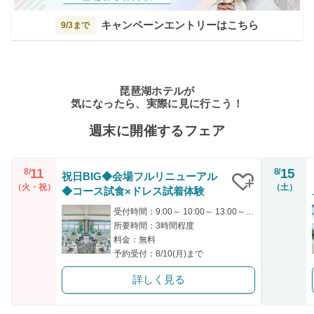
キャンペーンエントリーはこちら
9/3まで
琵琶湖ホテルが
気になったら、実際に見に行こう！
週末に開催するフェア
11
15
8/
8/
祝日BIG◆会場フルリニューアル
（火・祝）
（土）
◆コース試食×ドレス試着体験
クリップ
受付時間：9:00～ 10:00～ 13:00～ 14:00～ 16:30～
所要時間：3時間程度
料金：無料
予約受付：8/10(月)まで
詳しく見る