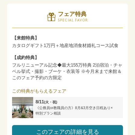
フェア特典
SPECIAL FAVOR
【来館特典】
カタログギフト1万円＋地産地消食材婚礼コース試食
【成約特典】
フルリニューアル記念◆最大155万特典 2泊宿泊・チャ
ペル挙式・撮影・ブーケ・衣装等 ※今月末まで来館＆
このフェア予約の方限定
この特典がもらえるフェア
8/11
(火・祝)
《公務員or教職員の方》8月&3月空き日程あり×
特別プラン相談
このフェアの詳細を見る