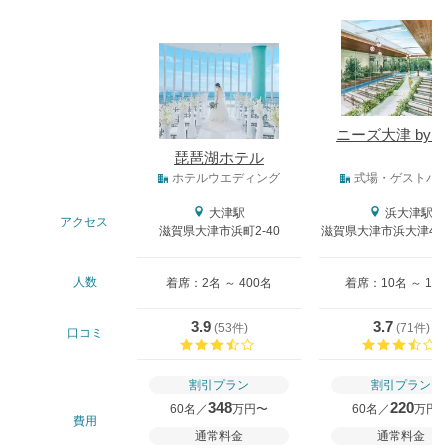
式場
ニーズ大津 by T
琵琶湖ホテル
式場タイプ
ホテルウエディング
式場・ゲストハ
大津駅
浜大津駅
アクセス
滋賀県大津市浜町2-40
滋賀県大津市浜大津4－
人数
着席：2名 ～ 400名
着席：10名 ～ 12
3.9
3.7
(
53件
)
(
71件
)
口コミ
口コミ評価
割引プラン
割引プラン
348
220
60名／
万円〜
60名／
万円
費用
通常料金
通常料金