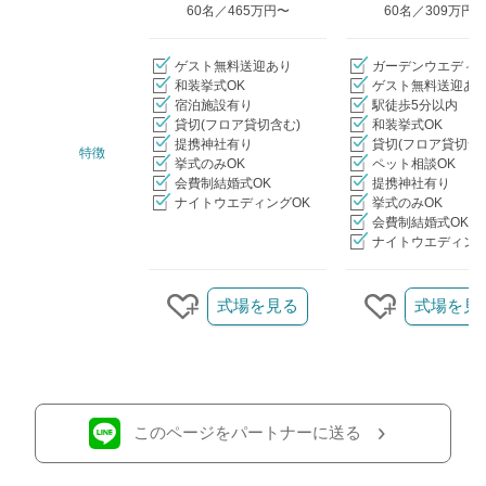
60名／465万円〜
60名／309万円
ゲスト無料送迎あり
ガーデンウエディ
和装挙式OK
ゲスト無料送迎あ
宿泊施設有り
駅徒歩5分以内
貸切(フロア貸切含む)
和装挙式OK
提携神社有り
貸切(フロア貸切含
特徴
挙式のみOK
ペット相談OK
会費制結婚式OK
提携神社有り
ナイトウエディングOK
挙式のみOK
会費制結婚式OK
ナイトウエディング
クリップ/詳細を見る
式場を見る
式場を見
クリップする
クリップす
このページをパートナーに送る