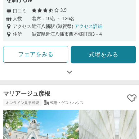
を届けるW
3.9
口コミ
口コミ評価
人数
着席：10名 ～ 126名
アクセス
近江八幡駅 (滋賀県)
アクセス詳細
住所
滋賀県近江八幡市西本郷町西3－4
フェアをみる
式場をみる
マリアージュ彦根
オンライン見学可能
式場・ゲストハウス