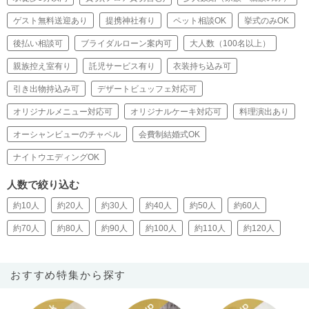
ゲスト無料送迎あり
提携神社有り
ペット相談OK
挙式のみOK
後払い相談可
ブライダルローン案内可
大人数（100名以上）
親族控え室有り
託児サービス有り
衣装持ち込み可
引き出物持込み可
デザートビュッフェ対応可
オリジナルメニュー対応可
オリジナルケーキ対応可
料理演出あり
オーシャンビューのチャペル
会費制結婚式OK
ナイトウエディングOK
人数で絞り込む
約10人
約20人
約30人
約40人
約50人
約60人
約70人
約80人
約90人
約100人
約110人
約120人
おすすめ特集から探す