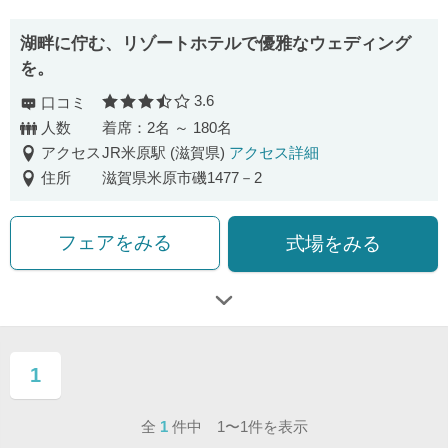
湖畔に佇む、リゾートホテルで優雅なウェディング
を。
3.6
口コミ
口コミ評価
人数
着席：2名 ～ 180名
アクセス
JR米原駅 (滋賀県)
アクセス詳細
住所
滋賀県米原市磯1477－2
フェアをみる
式場をみる
1
ページ目
全
1
件中 1〜1件を表示