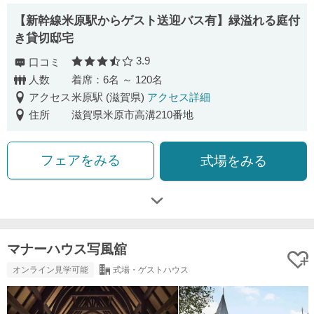
【新幹線米原駅からゲスト送迎バス有】緑溢れる庭付
き貸切邸宅
3.9
口コミ
口コミ評価
人数
着席：6名 ～ 120名
アクセス
米原駅 (滋賀県)
アクセス詳細
住所
滋賀県米原市高溝210番地
フェアをみる
式場をみる
マナーハウス写風舘
オンライン見学可能
式場・ゲストハウス