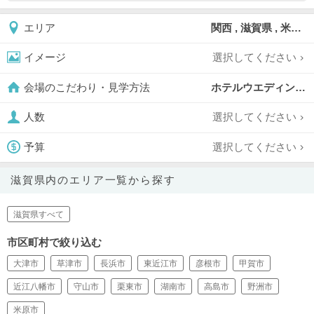
関西 , 滋賀県 , 米原市
エリア
選択してください
イメージ
ホテルウエディング,
会場のこだわり・見学方法
選択してください
人数
選択してください
予算
滋賀県内のエリア一覧から探す
滋賀県すべて
市区町村で絞り込む
大津市
草津市
長浜市
東近江市
彦根市
甲賀市
近江八幡市
守山市
栗東市
湖南市
高島市
野洲市
米原市