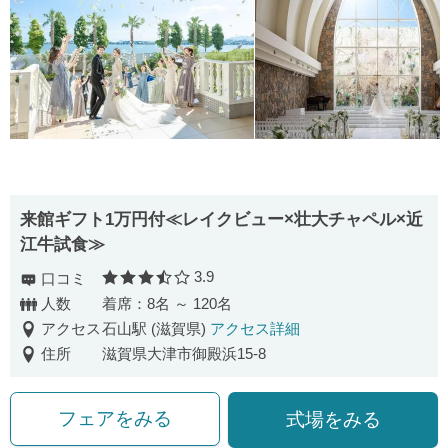
来館ギフト1万円付≪レイクビュー×壮大チャペル×近
江牛試食≫
3.9
口コミ
口コミ評価
人数
着席：8名 ～ 120名
アクセス
石山駅 (滋賀県)
アクセス詳細
住所
滋賀県大津市御殿浜15-8
フェアをみる
式場をみる