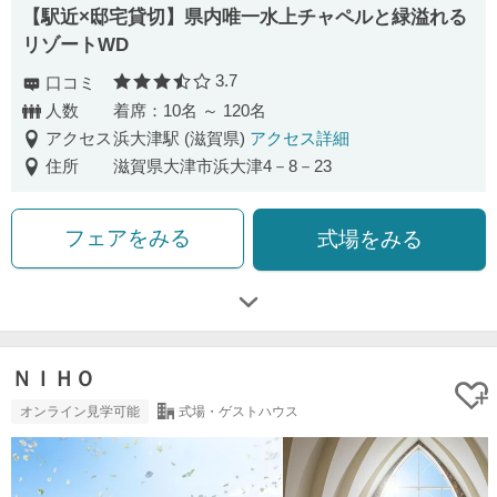
【駅近×邸宅貸切】県内唯一水上チャペルと緑溢れる
リゾートWD
3.7
口コミ
口コミ評価
人数
着席：10名 ～ 120名
アクセス
浜大津駅 (滋賀県)
アクセス詳細
住所
滋賀県大津市浜大津4－8－23
フェアをみる
式場をみる
ＮＩＨＯ
オンライン見学可能
式場・ゲストハウス