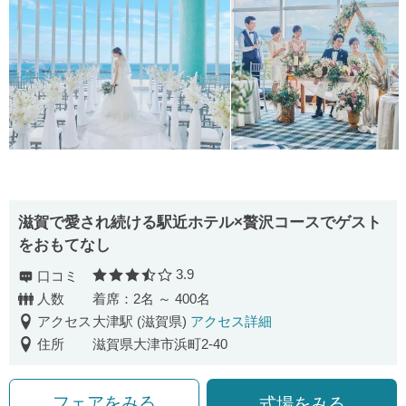
滋賀で愛され続ける駅近ホテル×贅沢コースでゲスト
をおもてなし
3.9
口コミ
口コミ評価
人数
着席：2名 ～ 400名
アクセス
大津駅 (滋賀県)
アクセス詳細
住所
滋賀県大津市浜町2-40
フェアをみる
式場をみる