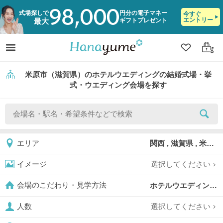
98,000
式場探しで
円分の電子マネー
今すぐ
エントリー
ギフトプレゼント
最大
クリップ
ログ
米原市（滋賀県）のホテルウエディングの結婚式場・挙
式・ウエディング会場を探す
関西 , 滋賀県 , 米原市
エリア
選択してください
イメージ
ホテルウエディング,
会場のこだわり・見学方法
選択してください
人数