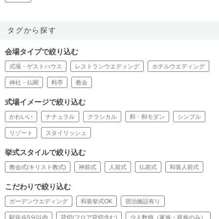
タグから探す
会場タイプで絞り込む
式場・ゲストハウス
レストランウエディング
ホテルウエディング
神社・仏閣
料亭
教会
式場イメージで絞り込む
かわいい
ナチュラル
クラシカル
和・和モダン
シンプル
リゾート
スタイリッシュ
挙式スタイルで絞り込む
教会式(キリスト教式)
神前式
人前式
仏前式
和装人前式
こだわりで絞り込む
ガーデンウエディング
和装挙式OK
宿泊施設有り
駅徒歩5分以内
貸切(フロア貸切含む)
少人数婚（家族・親族のみ）