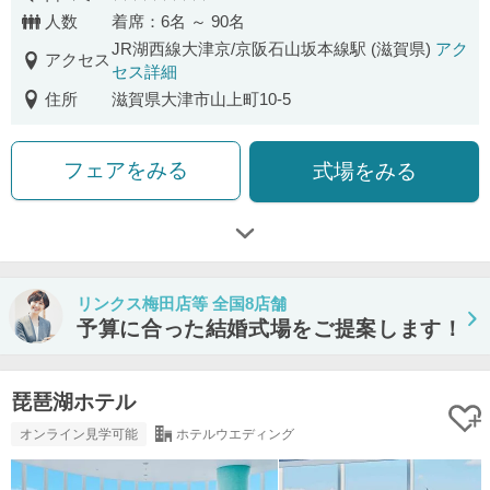
口コミ評価
人数
着席：6名 ～ 90名
JR湖西線大津京/京阪石山坂本線駅 (滋賀県)
アク
アクセス
セス詳細
住所
滋賀県大津市山上町10-5
フェアをみる
式場をみる
リンクス梅田店等 全国8店舗
予算に合った結婚式場をご提案します！
琵琶湖ホテル
オンライン見学可能
ホテルウエディング