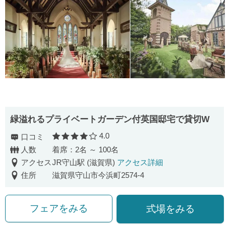
緑溢れるプライベートガーデン付英国邸宅で貸切W
4.0
口コミ
口コミ評価
人数
着席：2名 ～ 100名
アクセス
JR守山駅 (滋賀県)
アクセス詳細
住所
滋賀県守山市今浜町2574-4
フェアをみる
式場をみる