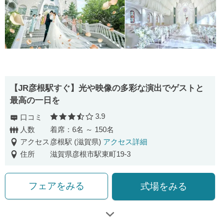
【JR彦根駅すぐ】光や映像の多彩な演出でゲストと
最高の一日を
3.9
口コミ
口コミ評価
人数
着席：6名 ～ 150名
アクセス
彦根駅 (滋賀県)
アクセス詳細
住所
滋賀県彦根市駅東町19-3
フェアをみる
式場をみる