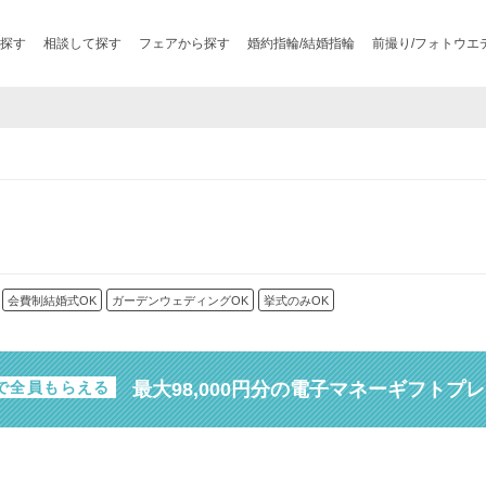
探す
相談して探す
フェアから探す
婚約指輪/結婚指輪
前撮り/フォトウエ
会費制結婚式OK
ガーデンウェディングOK
挙式のみOK
最大98,000円分の電子マネーギフトプ
で全員もらえる