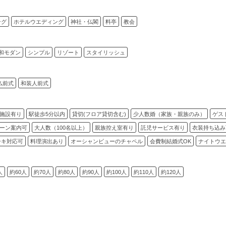
ング
ホテルウエディング
神社・仏閣
料亭
教会
和モダン
シンプル
リゾート
スタイリッシュ
仏前式
和装人前式
施設有り
駅徒歩5分以内
貸切(フロア貸切含む)
少人数婚（家族・親族のみ）
ゲス
ーン案内可
大人数（100名以上）
親族控え室有り
託児サービス有り
衣装持ち込み
ーキ対応可
料理演出あり
オーシャンビューのチャペル
会費制結婚式OK
ナイトウエ
人
約60人
約70人
約80人
約90人
約100人
約110人
約120人