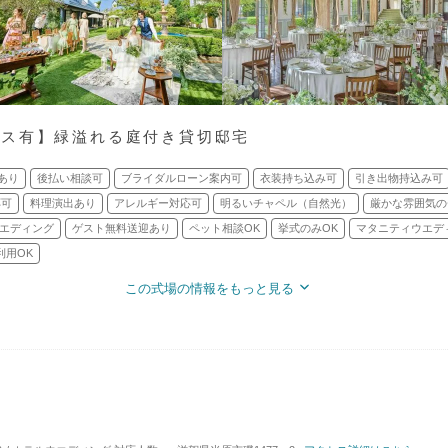
バス有】緑溢れる庭付き貸切邸宅
あり
後払い相談可
ブライダルローン案内可
衣装持ち込み可
引き出物持込み可
応可
料理演出あり
アレルギー対応可
明るいチャペル（自然光）
厳かな雰囲気の
エディング
ゲスト無料送迎あり
ペット相談OK
挙式のみOK
マタニティウエデ
利用OK
この式場の情報をもっと見る