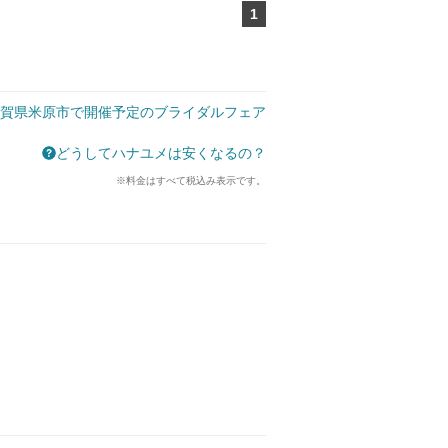
1
ページ目
賀県米原市で開催予定のブライダルフェア
どうしてハナユメは安くなるの？
※料金はすべて税込み表示です。