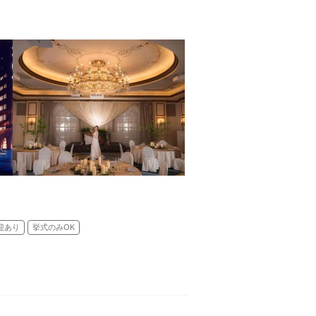
)／神前式／人前式
迎あり
挙式のみOK