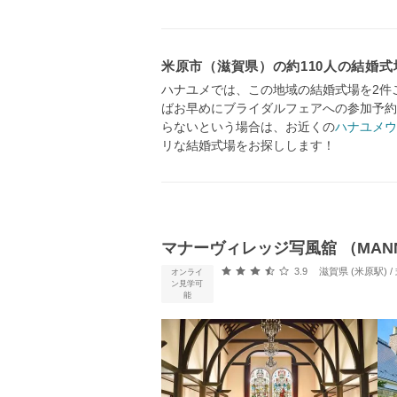
米原市（滋賀県）の約110人の結婚
ハナユメでは、この地域の結婚式場を2件
ばお早めにブライダルフェアへの参加予約
らないという場合は、お近くの
ハナユメウ
リな結婚式場をお探しします！
マナーヴィレッジ写風舘 （MANNER
口コミ評価
3.9
滋賀県 (米原駅)
オンライ
ン見学可
能