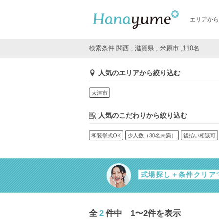
エリアから
検索条件 関西 , 滋賀県 , 米原市 ,110名
人気のエリアから絞り込む
大津市
人気のこだわりから絞り込む
和装挙式OK
少人数（30名未満）
後払い相談可
式場探し＋条件クリア
全
2
件中 1〜2件を表示