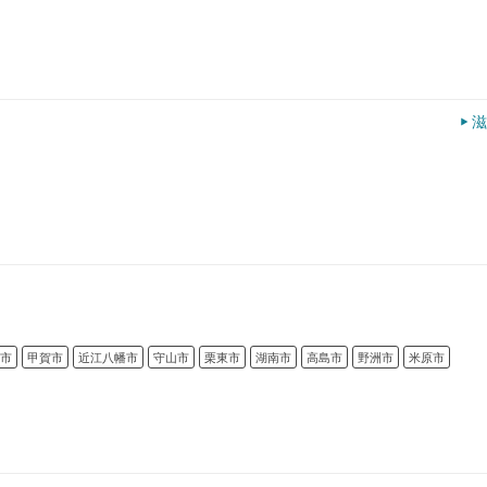
滋
市
甲賀市
近江八幡市
守山市
栗東市
湖南市
高島市
野洲市
米原市