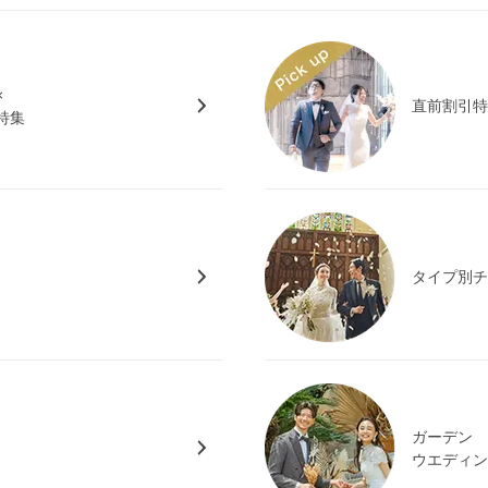
×
直前割引
特集
タイプ別
ガーデン
ウエディ