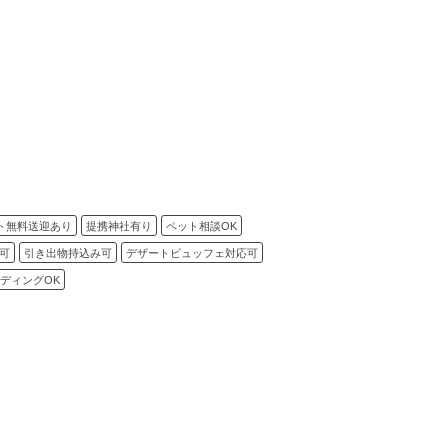
ト無料送迎あり
提携神社有り
ペット相談OK
可
引き出物持込み可
デザートビュッフェ対応可
ディングOK