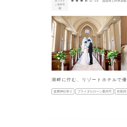
口コミ評価
3.6
滋賀県 (JR米原駅
オンライ
ン見学可
能
湖畔に佇む、リゾートホテルで
提携神社有り
ブライダルローン案内可
衣装持