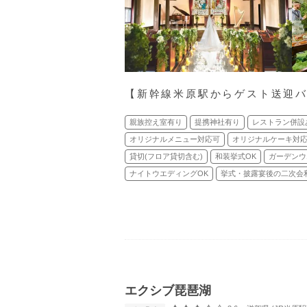
【新幹線米原駅からゲスト送迎
親族控え室有り
提携神社有り
レストラン併設
オリジナルメニュー対応可
オリジナルケーキ対
貸切(フロア貸切含む)
和装挙式OK
ガーデンウ
ナイトウエディングOK
挙式・披露宴後の二次会
エクシブ琵琶湖