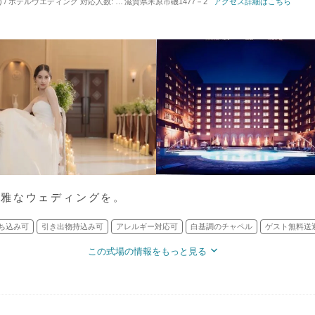
) / ホテルウエディング
対応人数: 着席：2名 ～ 180名
滋賀県米原市磯1477－2
挙式スタイル: 教会式(キリスト教式
アクセス詳細はこちら
優雅なウェディングを。
ち込み可
引き出物持込み可
アレルギー対応可
白基調のチャペル
ゲスト無料送
この式場の情報をもっと見る