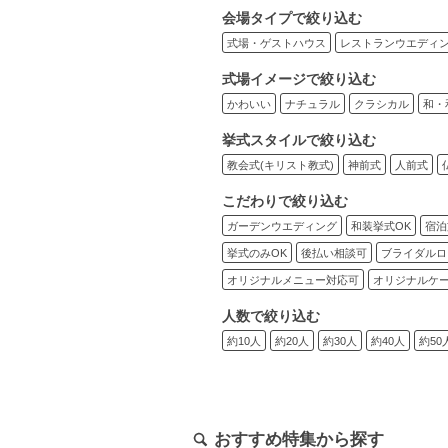
会場タイプで絞り込む
式場・ゲストハウス
レストランウエディ
式場イメージで絞り込む
かわいい
ナチュラル
クラシカル
和・
挙式スタイルで絞り込む
教会式(キリスト教式)
神前式
人前式
こだわりで絞り込む
ガーデンウエディング
和装挙式OK
宿泊
挙式のみOK
後払い相談可
ブライダルロ
オリジナルメニュー対応可
オリジナルケ
人数で絞り込む
約10人
約20人
約30人
約40人
約50
おすすめ特集から探す