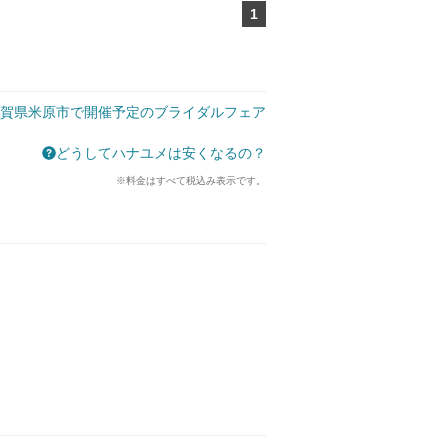
1
ページ目
賀県米原市で開催予定のブライダルフェア
どうしてハナユメは安くなるの？
※料金はすべて税込み表示です。