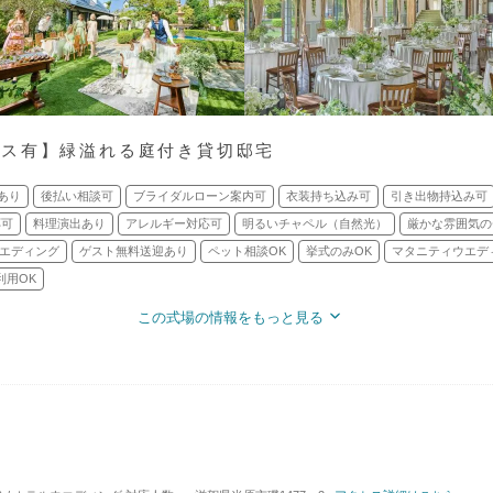
バス有】緑溢れる庭付き貸切邸宅
あり
後払い相談可
ブライダルローン案内可
衣装持ち込み可
引き出物持込み可
応可
料理演出あり
アレルギー対応可
明るいチャペル（自然光）
厳かな雰囲気の
エディング
ゲスト無料送迎あり
ペット相談OK
挙式のみOK
マタニティウエデ
利用OK
この式場の情報をもっと見る