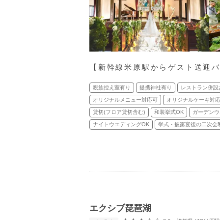
【新幹線米原駅からゲスト送迎
親族控え室有り
提携神社有り
レストラン併設
オリジナルメニュー対応可
オリジナルケーキ対
貸切(フロア貸切含む)
和装挙式OK
ガーデンウ
ナイトウエディングOK
挙式・披露宴後の二次会
エクシブ琵琶湖