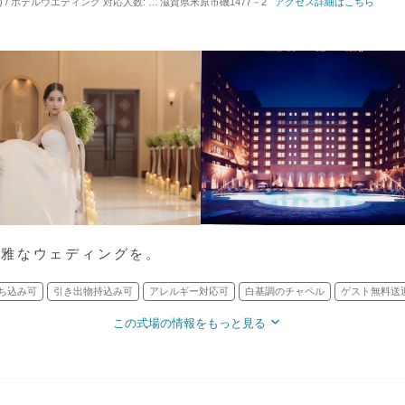
) / ホテルウエディング
対応人数: 着席：2名 ～ 180名
滋賀県米原市磯1477－2
挙式スタイル: 教会式(キリスト教式
アクセス詳細はこちら
優雅なウェディングを。
ち込み可
引き出物持込み可
アレルギー対応可
白基調のチャペル
ゲスト無料送
この式場の情報をもっと見る