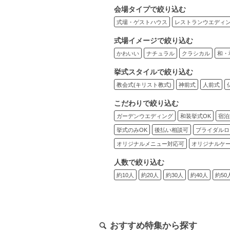
会場タイプで絞り込む
式場・ゲストハウス
レストランウエディ
式場イメージで絞り込む
かわいい
ナチュラル
クラシカル
和・
挙式スタイルで絞り込む
教会式(キリスト教式)
神前式
人前式
こだわりで絞り込む
ガーデンウエディング
和装挙式OK
宿泊
挙式のみOK
後払い相談可
ブライダルロ
オリジナルメニュー対応可
オリジナルケ
人数で絞り込む
約10人
約20人
約30人
約40人
約50
おすすめ特集から探す