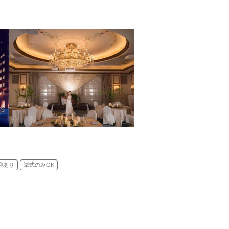
)／神前式／人前式
迎あり
挙式のみOK