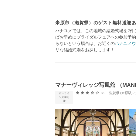
米原市（滋賀県）のゲスト無料送迎
ハナユメでは、この地域の結婚式場を2件
ばお早めにブライダルフェアへの参加予約
らないという場合は、お近くの
ハナユメウ
リな結婚式場をお探しします！
マナーヴィレッジ写風舘 （MANNER
口コミ評価
3.9
滋賀県 (米原駅)
オンライ
ン見学可
能