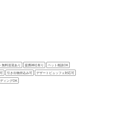
ト無料送迎あり
提携神社有り
ペット相談OK
可
引き出物持込み可
デザートビュッフェ対応可
ディングOK