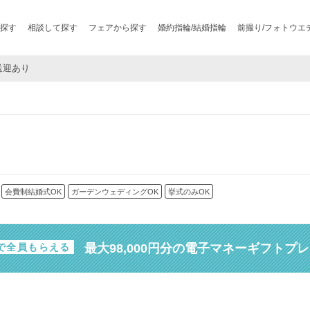
探す
相談して探す
フェアから探す
婚約指輪/結婚指輪
前撮り/フォトウエ
料送迎あり
会費制結婚式OK
ガーデンウェディングOK
挙式のみOK
最大98,000円分の電子マネーギフトプ
で全員もらえる