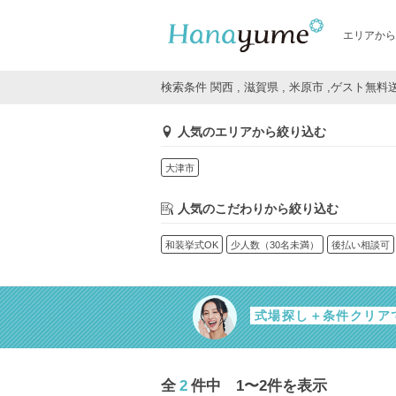
エリアから
検索条件 関西 , 滋賀県 , 米原市 ,ゲスト無
人気のエリアから絞り込む
大津市
人気のこだわりから絞り込む
和装挙式OK
少人数（30名未満）
後払い相談可
式場探し＋条件クリア
全
2
件中 1〜2件を表示