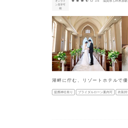
口コミ評価
3.6
滋賀県 (JR米原駅
オンライ
ン見学可
能
湖畔に佇む、リゾートホテルで
提携神社有り
ブライダルローン案内可
衣装持