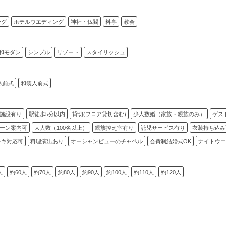
ング
ホテルウエディング
神社・仏閣
料亭
教会
和モダン
シンプル
リゾート
スタイリッシュ
仏前式
和装人前式
施設有り
駅徒歩5分以内
貸切(フロア貸切含む)
少人数婚（家族・親族のみ）
ゲス
ーン案内可
大人数（100名以上）
親族控え室有り
託児サービス有り
衣装持ち込み
ーキ対応可
料理演出あり
オーシャンビューのチャペル
会費制結婚式OK
ナイトウエ
人
約60人
約70人
約80人
約90人
約100人
約110人
約120人