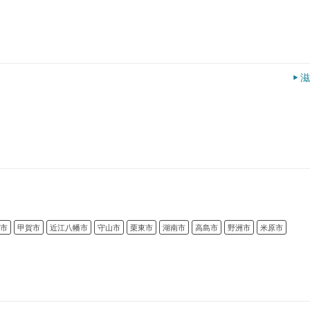
滋
市
甲賀市
近江八幡市
守山市
栗東市
湖南市
高島市
野洲市
米原市