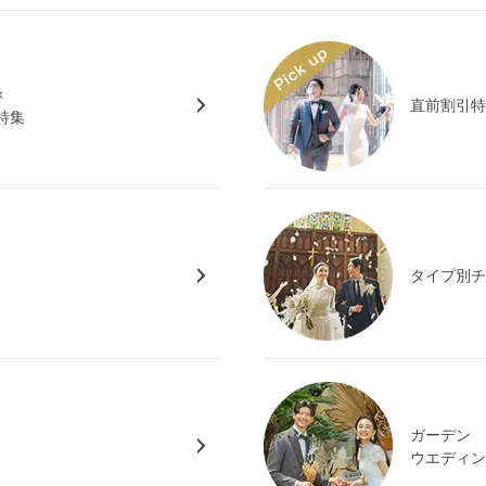
×
直前割引
特集
タイプ別
ガーデン
ウエディ