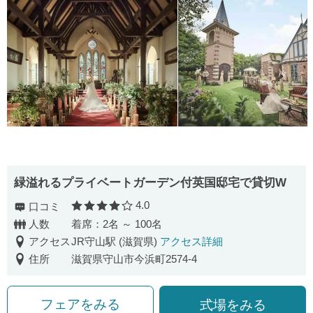
緑溢れるプライベートガーデン付英国邸宅で貸切W
4.0
口コミ
口コミ評価
人数
着席：2名 ～ 100名
アクセス
JR守山駅 (滋賀県)
アクセス詳細
住所
滋賀県守山市今浜町2574-4
フェアをみる
式場をみる