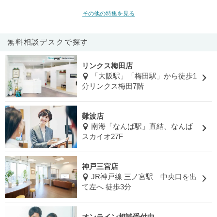
その他の特集を見る
無料相談デスクで探す
リンクス梅田店
「大阪駅」「梅田駅」から徒歩1
分リンクス梅田7階
難波店
南海「なんば駅」直結、なんば
スカイオ27F
神戸三宮店
JR神戸線 三ノ宮駅 中央口を出
て左へ 徒歩3分