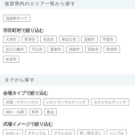
滋賀県内のエリア一覧から探す
滋賀県すべて
市区町村で絞り込む
大津市
草津市
長浜市
東近江市
彦根市
甲賀市
近江八幡市
守山市
栗東市
湖南市
高島市
野洲市
米原市
タグから探す
会場タイプで絞り込む
式場・ゲストハウス
レストランウエディング
ホテルウエディング
神社・仏閣
料亭
教会
式場イメージで絞り込む
かわいい
ナチュラル
クラシカル
和・和モダン
シンプル