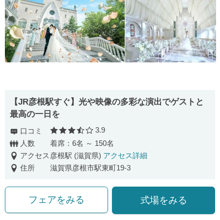
【JR彦根駅すぐ】光や映像の多彩な演出でゲストと
最高の一日を
3.9
口コミ
口コミ評価
人数
着席：6名 ～ 150名
アクセス
彦根駅 (滋賀県)
アクセス詳細
住所
滋賀県彦根市駅東町19-3
フェアをみる
式場をみる