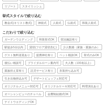
リゾート
スタイリッシュ
挙式スタイルで絞り込む
教会式(キリスト教式)
神前式
人前式
仏前式
和装人前式
こだわりで絞り込む
ガーデンウエディング
和装挙式OK
宿泊施設有り
駅徒歩5分以内
貸切(フロア貸切含む)
少人数婚（家族・親族のみ）
ゲスト無料送迎あり
提携神社有り
ペット相談OK
挙式のみOK
後払い相談可
ブライダルローン案内可
大人数（100名以上）
親族控え室有り
託児サービス有り
衣装持ち込み可
引き出物持込み可
デザートビュッフェ対応可
オリジナルメニュー対応可
オリジナルケーキ対応可
料理演出あり
オーシャンビューのチャペル
会費制結婚式OK
ナイトウエディングOK