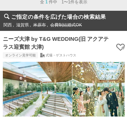
全
1
件中 1〜1件を表示
ご指定の条件を広げた場合の検索結果
関西
滋賀県
米原市
会費制結婚式OK
ニーズ大津 by T&G WEDDING(旧 アクアテ
ラス迎賓館 大津)
オンライン見学可能
式場・ゲストハウス