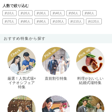
人数で絞り込む
約10人
約20人
約30人
約40人
約50人
約60人
約70人
約80人
約90人
約100人
約110人
約120人
おすすめ特集から探す
厳選！人気式場×
直前割引特集
料理がおいしい
イチオシフェア
結婚式場特集
特集