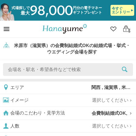
98,000
式場探しで
円分の電子マネー
今すぐ
エントリー
ギフトプレゼント
最大
クリップ
ログ
米原市（滋賀県）の会費制結婚式OKの結婚式場・挙式・
ウエディング会場を探す
関西 , 滋賀県 , 米原市
エリア
選択してください
イメージ
会費制結婚式OK,
会場のこだわり・見学方法
選択してください
人数