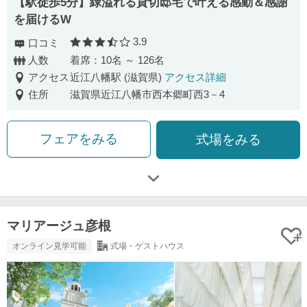
【駅徒歩5分】緑溢れる貸切邸宅で叶える感動＆感謝
を届けるW
3.9
口コミ
口コミ評価
人数
着席：10名 ～ 126名
アクセス
近江八幡駅 (滋賀県)
アクセス詳細
住所
滋賀県近江八幡市西本郷町西3－4
フェアをみる
式場をみる
マリアージュ彦根
オンライン見学可能
式場・ゲストハウス