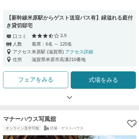
【新幹線米原駅からゲスト送迎バス有】緑溢れる庭付
き貸切邸宅
3.9
口コミ
口コミ評価
人数
着席：6名 ～ 120名
アクセス
米原駅 (滋賀県)
アクセス詳細
住所
滋賀県米原市高溝210番地
フェアをみる
式場をみる
マナーハウス写風舘
オンライン見学可能
式場・ゲストハウス