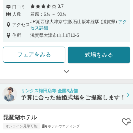
3.7
口コミ
口コミ評価
人数
着席：6名 ～ 90名
JR湖西線大津京/京阪石山坂本線駅 (滋賀県)
アク
アクセス
セス詳細
住所
滋賀県大津市山上町10-5
フェアをみる
式場をみる
リンクス梅田店等 全国8店舗
予算に合った結婚式場をご提案します！
琵琶湖ホテル
オンライン見学可能
ホテルウエディング