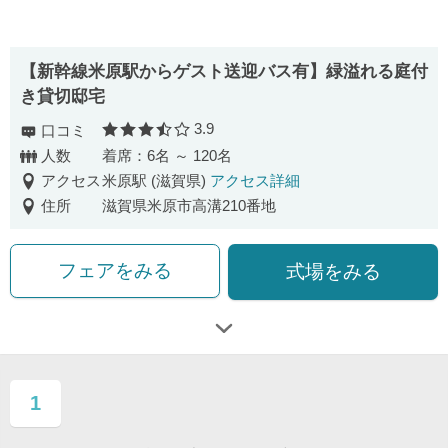
【新幹線米原駅からゲスト送迎バス有】緑溢れる庭付
き貸切邸宅
3.9
口コミ
口コミ評価
人数
着席：6名 ～ 120名
アクセス
米原駅 (滋賀県)
アクセス詳細
住所
滋賀県米原市高溝210番地
フェアをみる
式場をみる
1
ページ目