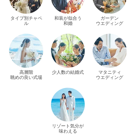
タイプ別チャペ
和装が似合う
ガーデン
ル
和婚
ウエディング
高層階
少人数の結婚式
マタニティ
眺めの良い式場
ウエディング
リゾート気分が
味わえる