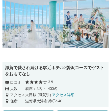
滋賀で愛され続ける駅近ホテル×贅沢コースでゲスト
をおもてなし
3.9
口コミ
口コミ評価
人数
着席：2名 ～ 400名
アクセス
大津駅 (滋賀県)
アクセス詳細
住所
滋賀県大津市浜町2-40