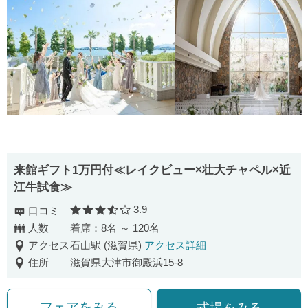
来館ギフト1万円付≪レイクビュー×壮大チャペル×近
江牛試食≫
3.9
口コミ
口コミ評価
人数
着席：8名 ～ 120名
アクセス
石山駅 (滋賀県)
アクセス詳細
住所
滋賀県大津市御殿浜15-8
フェアをみる
式場をみる