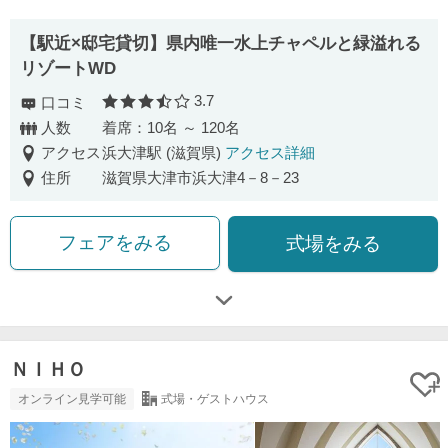
【駅近×邸宅貸切】県内唯一水上チャペルと緑溢れる
リゾートWD
3.7
口コミ
口コミ評価
人数
着席：10名 ～ 120名
アクセス
浜大津駅 (滋賀県)
アクセス詳細
住所
滋賀県大津市浜大津4－8－23
フェアをみる
式場をみる
ＮＩＨＯ
オンライン見学可能
式場・ゲストハウス