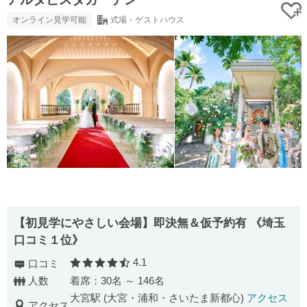
オンライン見学可能
式場・ゲストハウス
【初見学にやさしい会場】即決無＆仮予約有 《埼玉
口コミ１位》
4.1
口コミ
口コミ評価
人数
着席：30名 ～ 146名
大宮駅 (大宮・浦和・さいたま新都心)
アクセス
アクセス