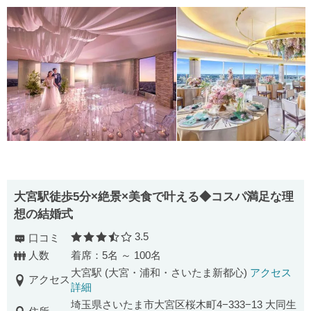
大宮駅徒歩5分×絶景×美食で叶える◆コスパ満足な理
想の結婚式
3.5
口コミ
口コミ評価
人数
着席：5名 ～ 100名
大宮駅 (大宮・浦和・さいたま新都心)
アクセス
アクセス
詳細
埼玉県さいたま市大宮区桜木町4−333−13 大同生