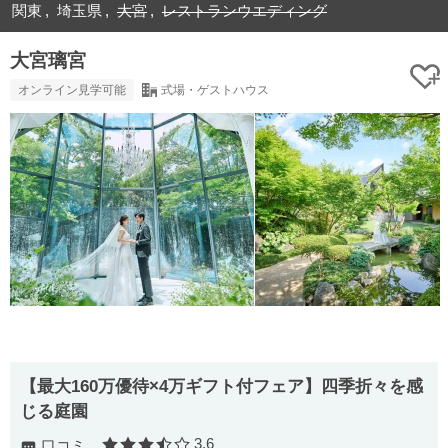
関東
埼玉県
大宮
レストランウエディング
大宮璃宮
オンライン見学可能
式場・ゲストハウス
【最大160万優待×4万ギフト付フェア】四季折々を感
じる庭園
3.6
口コミ