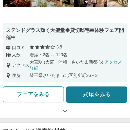
ステンドグラス輝く大聖堂◆貸切邸宅W体験フェア開
催中
3.9
口コミ
口コミ評価
人数
着席：2名 ～ 120名
大宮駅 (大宮・浦和・さいたま新都心)
アクセス
アクセス
詳細
住所
埼玉県さいたま市北区別所町36－3
フェアをみる
式場をみる