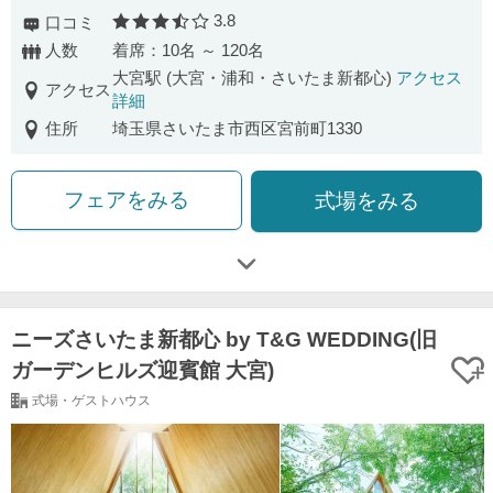
3.8
口コミ
口コミ評価
人数
着席：10名 ～ 120名
大宮駅 (大宮・浦和・さいたま新都心)
アクセス
アクセス
詳細
住所
埼玉県さいたま市西区宮前町1330
フェアをみる
式場をみる
ニーズさいたま新都心 by T&G WEDDING(旧
ガーデンヒルズ迎賓館 大宮)
式場・ゲストハウス