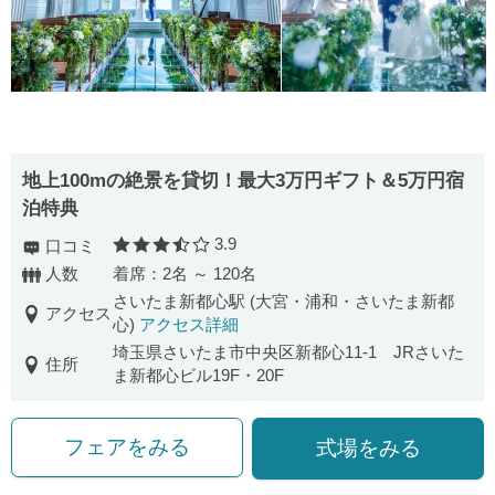
地上100mの絶景を貸切！最大3万円ギフト＆5万円宿
泊特典
3.9
口コミ
口コミ評価
人数
着席：2名 ～ 120名
さいたま新都心駅 (大宮・浦和・さいたま新都
アクセス
心)
アクセス詳細
埼玉県さいたま市中央区新都心11-1 JRさいた
住所
ま新都心ビル19F・20F
フェアをみる
式場をみる