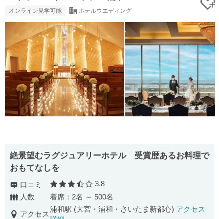
オンライン見学可能
ホテルウエディング
絶景望むラグジュアリーホテル 受賞歴あるお料理で
おもてなしを
3.8
口コミ
口コミ評価
人数
着席：2名 ～ 500名
浦和駅 (大宮・浦和・さいたま新都心)
アクセス
アクセス