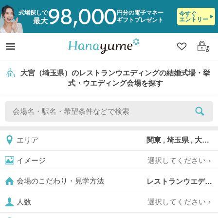
98,000
式場探しで
円分の電子マネー
今すぐ
エントリー
ギフトプレゼント
最大
クリップ
ログ
大宮（埼玉県）のレストランウエディングの結婚式場・挙
式・ウエディング会場を探す
関東 , 埼玉県 , 大宮
エリア
選択してください
イメージ
レストランウエディング,
会場のこだわり・見学方法
選択してください
人数