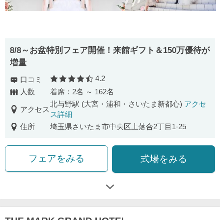
8/8～お盆特別フェア開催！来館ギフト＆150万優待が
増量
4.2
口コミ
口コミ評価
人数
着席：2名 ～ 162名
北与野駅 (大宮・浦和・さいたま新都心)
アクセ
アクセス
ス詳細
住所
埼玉県さいたま市中央区上落合2丁目1-25
フェアをみる
式場をみる