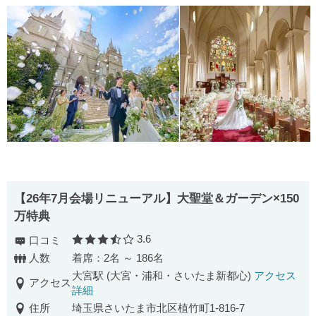
【26年7月会場リニューアル】大聖堂＆ガーデン×150
万特典
3.6
口コミ
口コミ評価
人数
着席：2名 ～ 186名
大宮駅 (大宮・浦和・さいたま新都心)
アクセス
アクセス
詳細
住所
埼玉県さいたま市北区植竹町1-816-7