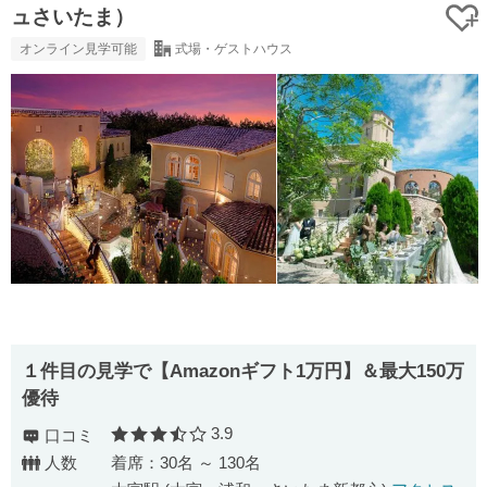
ュさいたま）
オンライン見学可能
式場・ゲストハウス
１件目の見学で【Amazonギフト1万円】＆最大150万
優待
3.9
口コミ
口コミ評価
人数
着席：30名 ～ 130名