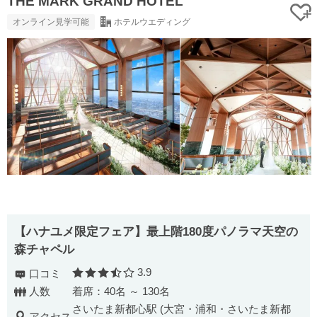
THE MARK GRAND HOTEL
オンライン見学可能
ホテルウエディング
【ハナユメ限定フェア】最上階180度パノラマ天空の
森チャペル
3.9
口コミ
口コミ評価
人数
着席：40名 ～ 130名
さいたま新都心駅 (大宮・浦和・さいたま新都
アクセス