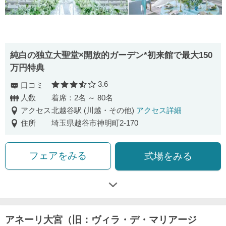
純白の独立大聖堂×開放的ガーデン*初来館で最大150
万円特典
3.6
口コミ
口コミ評価
人数
着席：2名 ～ 80名
アクセス
北越谷駅 (川越・その他)
アクセス詳細
住所
埼玉県越谷市神明町2-170
フェアをみる
式場をみる
アネーリ大宮（旧：ヴィラ・デ・マリアージ