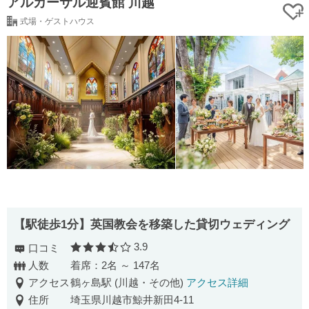
アルカーサル迎賓館 川越
式場・ゲストハウス
【駅徒歩1分】英国教会を移築した貸切ウェディング
3.9
口コミ
口コミ評価
人数
着席：2名 ～ 147名
アクセス
鶴ヶ島駅 (川越・その他)
アクセス詳細
住所
埼玉県川越市鯨井新田4-11