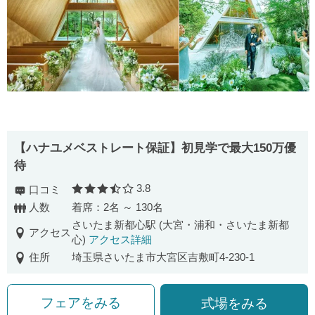
【ハナユメベストレート保証】初見学で最大150万優
待
3.8
口コミ
口コミ評価
人数
着席：2名 ～ 130名
さいたま新都心駅 (大宮・浦和・さいたま新都
アクセス
心)
アクセス詳細
住所
埼玉県さいたま市大宮区吉敷町4-230-1
フェアをみる
式場をみる