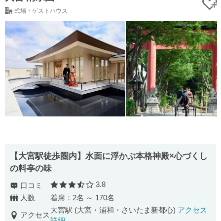
式場・ゲストハウス
【大宮駅徒歩圏内】水面に浮かぶ本格神殿×心づくし
の料亭の味
3.8
口コミ
口コミ評価
人数
着席：2名 ～ 170名
大宮駅 (大宮・浦和・さいたま新都心)
アクセス
アクセス
詳細