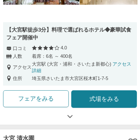
【大宮駅徒歩3分】料理で選ばれるホテル◆豪華試食
フェア開催中
4.0
口コミ
口コミ評価
人数
着席：6名 ～ 400名
大宮駅 (大宮・浦和・さいたま新都心)
アクセス
アクセス
詳細
住所
埼玉県さいたま市大宮区桜木町1-7-5
フェアをみる
式場をみる
大宮 清水園