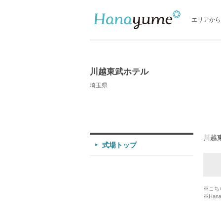
エリアから
川越東武ホテル
埼玉県
川越
式場トップ
※こち
※Han