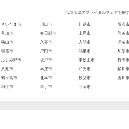
埼玉県のブライダルフェアを探
さいたま市
川口市
川越市
所沢
草加市
春日部市
上尾市
熊谷
狭山市
久喜市
入間市
深谷
朝霞市
戸田市
鴻巣市
加須
ふじみ野市
坂戸市
東松山市
行田
八潮市
本庄市
和光市
桶川
鶴ヶ島市
北本市
秩父市
吉川
羽生市
幸手市
白岡市