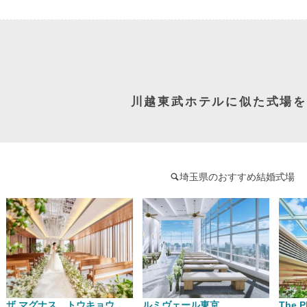
川越東武ホテルに似た式場を
埼玉県のおすすめ結婚式場
ザ マグナス　トウキョウ
ルミヴェール東京
The P