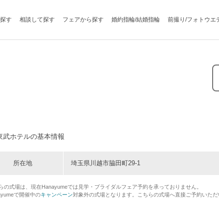
探す
相談して探す
フェアから探す
婚約指輪/結婚指輪
前撮り/フォトウエ
東武ホテルの基本情報
所在地
埼玉県川越市脇田町29-1
らの式場は、現在Hanayumeでは見学・ブライダルフェア予約を承っておりません。
ayumeで開催中の
キャンペーン
対象外の式場となります。こちらの式場へ直接ご予約いただ