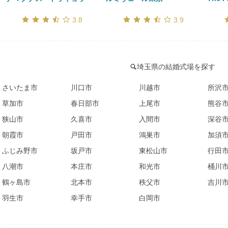
口コミ評価
口コミ評価
3.8
3.9
埼玉県の結婚式場を探す
さいたま市
川口市
川越市
所沢
草加市
春日部市
上尾市
熊谷
狭山市
久喜市
入間市
深谷
朝霞市
戸田市
鴻巣市
加須
ふじみ野市
坂戸市
東松山市
行田
八潮市
本庄市
和光市
桶川
鶴ヶ島市
北本市
秩父市
吉川
羽生市
幸手市
白岡市