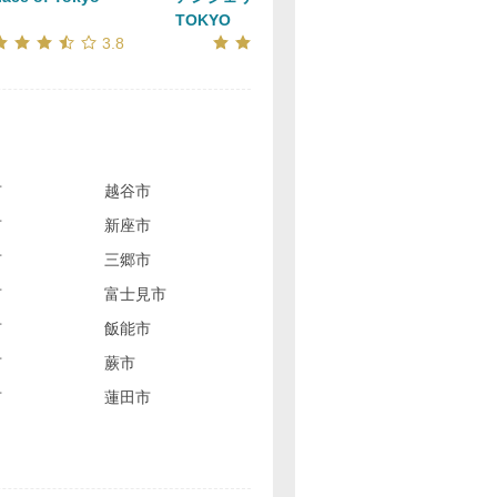
TOKYO
口コミ評価
口コミ評価
3.8
3.9
市
越谷市
市
新座市
市
三郷市
市
富士見市
市
飯能市
市
蕨市
市
蓮田市