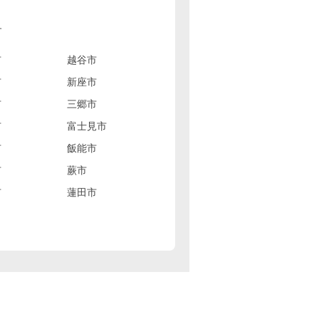
す
市
越谷市
市
新座市
市
三郷市
市
富士見市
市
飯能市
市
蕨市
市
蓮田市