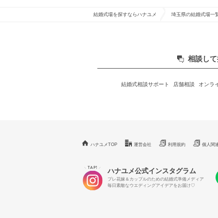
結婚式場を探すならハナユメ
埼玉県の結婚式場一
相談して
結婚式相談サポート
店舗相談
オンラ
ハナユメTOP
運営会社
利用規約
個人関
TAP!
＼
／
ハナユメ公式インスタグラム
プレ花嫁＆カップルのための結婚式準備メディア
毎日素敵なウエディングアイデアをお届け♡