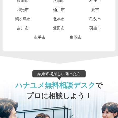
飯能市
八潮市
本庄市
和光市
桶川市
蕨市
鶴ヶ島市
北本市
秩父市
吉川市
蓮田市
羽生市
幸手市
白岡市
結婚式場探しに迷ったら
ハナユメ無料相談デスク
で
プロに相談しよう！