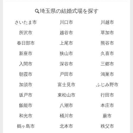
埼玉県の結婚式場を探す
さいたま市
川口市
川越市
所沢市
越谷市
草加市
春日部市
上尾市
熊谷市
新座市
狭山市
久喜市
入間市
深谷市
三郷市
朝霞市
戸田市
鴻巣市
加須市
富士見市
ふじみ野市
坂戸市
東松山市
行田市
飯能市
八潮市
本庄市
和光市
桶川市
蕨市
鶴ヶ島市
北本市
秩父市