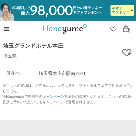
98,000
式場探しで
円分の電子マネー
今すぐ
エントリー
ギフトプレゼント
最大
クリップ
ログ
埼玉グランドホテル本庄
ク
埼玉県
所在地
埼玉県本庄市駅南2-2-1
※こちらの式場は、現在Hanayumeでは見学・ブライダルフェア予約を承ってお
りません。
※Hanayumeで開催中の
キャンペーン
対象外の式場となります。こちらの式場へ
直接ご予約いただいてもキャンペーンは適用されません。