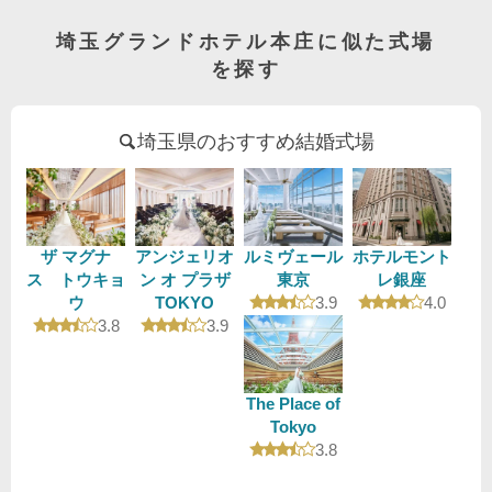
埼玉グランドホテル本庄に似た式場
を探す
埼玉県のおすすめ結婚式場
ザ マグナ
アンジェリオ
ルミヴェール
ホテルモント
ス トウキョ
ン オ プラザ
東京
レ銀座
口コミ評価
口コミ評
ウ
TOKYO
3.9
4.0
口コミ評価
口コミ評価
3.8
3.9
The Place of
Tokyo
口コミ評価
3.8