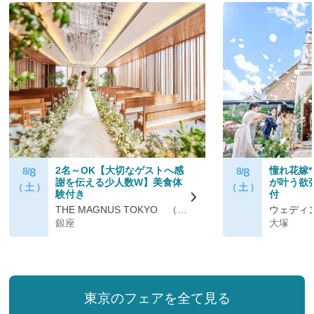
2名～OK【大切なゲストへ感
憧れ花嫁
8/
8/
8
8
謝を伝える少人数W】美食体
が叶う欲
（ 土 ）
（ 土 ）
験付き
付
THE MAGNUS TOKYO （ザ マグナス トウキョウ）
銀座
大塚
東京のフェアを全て見る