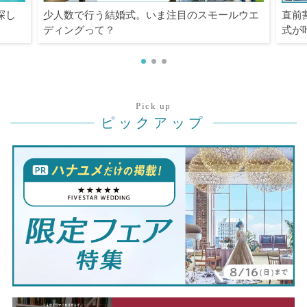
探し
少人数で行う結婚式。いま注目のスモールウエ
直前
ディングって？
式が
Pick up
ピックアップ