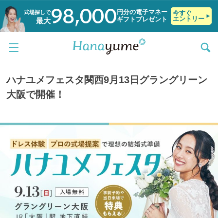
98,000
円分の電子マネー
式場探しで
今すぐ
エントリー
ギフトプレゼント
最大
ハナユメフェスタ関西9月13日グラングリーン
大阪で開催！