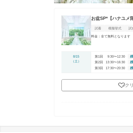
お盆SP*【ハナユメ
試着
模擬挙式
試
料金：全て無料となります
8/15
第1回
9:30〜12:30
残
（土）
第2回
13:30〜16:30
残
第3回
17:30〜20:30
残
ク