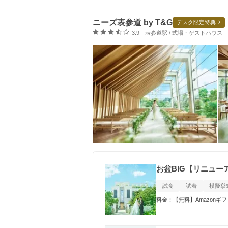
ニーズ表参道 by T&G
デスク限定特典
口コミ評価
3.9
表参道駅 / 式場・ゲストハウス
お盆BIG【リニュ
試食
試着
模擬挙
料金：【無料】Amazon