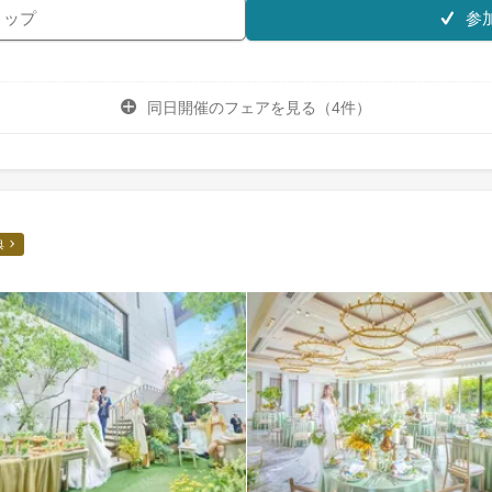
参
リップ
同日開催のフェアを
見る（4件）
典