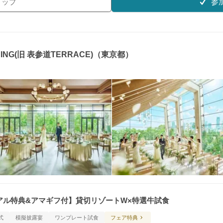
参
リップ
DING(旧 表参道TERRACE)（東京都）
ーアル特典&アマギフ付】貸切リゾートW×特選牛試食
式
模擬披露宴
ワンプレート試食
フェア特典