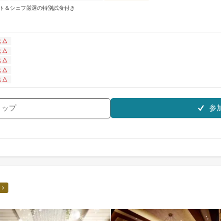
ギフト＆シェフ厳選の特別試食付き
 △
 △
 △
 △
 △
参
リップ