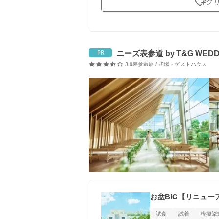
ク
ニーズ表参道 by T&G WED
PR
3.9
表参道駅 / 式場・ゲストハウス
口コミ評価
お盆BIG【リニュ
試食
試着
模擬挙