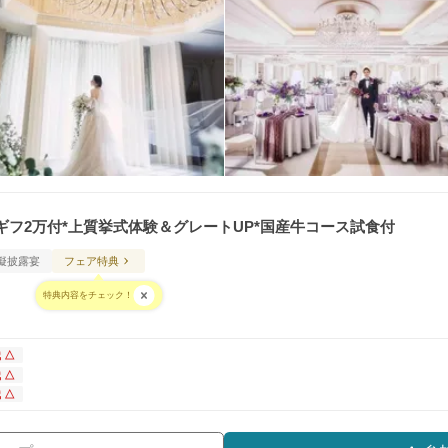
ギフ2万付*上質挙式体験＆グレートUP*国産牛コース試食付
擬披露宴
フェア特典
特典内容をチェック！
 △
 △
 △