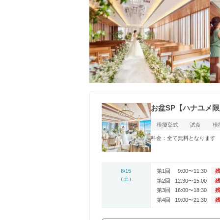
お盆SP【ハナユメ限
模擬挙式
試食
模
料金：全て無料となります
8/15
第1回
9:00〜11:30
残
（土）
第2回
12:30〜15:00
残
第3回
16:00〜18:30
残
第4回
19:00〜21:30
残