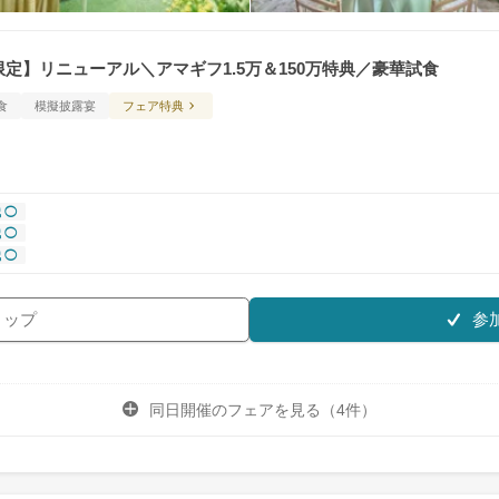
限定】リニューアル＼アマギフ1.5万＆150万特典／豪華試食
食
模擬披露宴
フェア特典
 ◯
 ◯
 ◯
参
リップ
同日開催のフェアを
見る（4件）