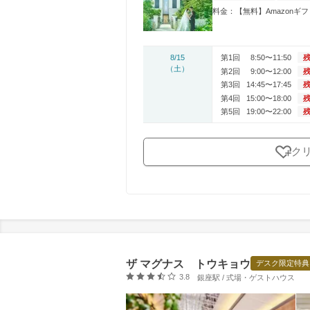
料金：【無料】Amazon
8/15
第1回
8:50〜11:50
残
（土）
第2回
9:00〜12:00
残
第3回
14:45〜17:45
残
第4回
15:00〜18:00
残
第5回
19:00〜22:00
残
ク
ザ マグナス トウキョウ
デスク限定特典
口コミ評価
3.8
銀座駅 / 式場・ゲストハウス