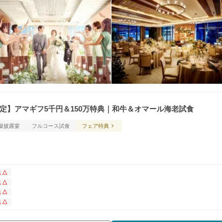
定】アマギフ5千円＆150万特典｜和牛＆オマール海老試食
擬披露宴
フルコース試食
フェア特典
 △
 △
 △
 △