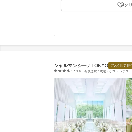
ク
シャルマンシーナTOKYO
デスク限定特
口コミ評価
3.9
表参道駅 / 式場・ゲストハウス