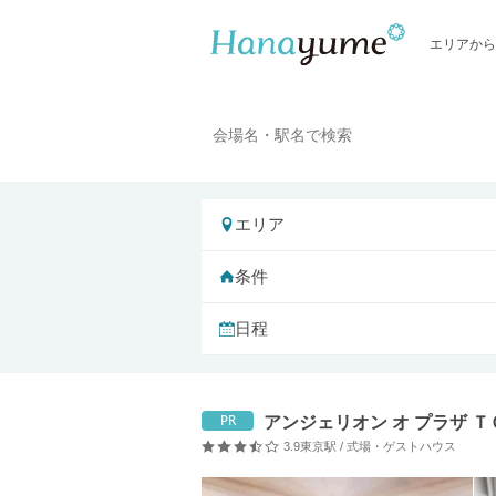
エリアから
エリア
条件
日程
アンジェリオン オ プラザ 
PR
3.9
東京駅 / 式場・ゲストハウス
口コミ評価