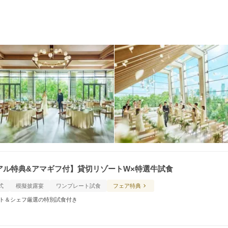
ーアル特典&アマギフ付】貸切リゾートW×特選牛試食
式
模擬披露宴
ワンプレート試食
フェア特典
ギフト＆シェフ厳選の特別試食付き