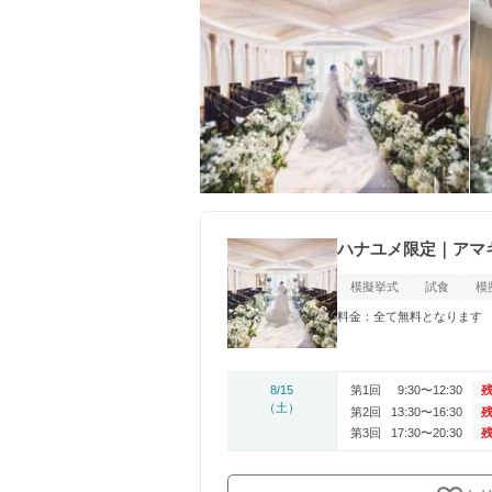
ハナユメ限定｜アマ
模擬挙式
試食
模
料金：全て無料となります
8/15
第1回
9:30〜12:30
残
（土）
第2回
13:30〜16:30
残
第3回
17:30〜20:30
残