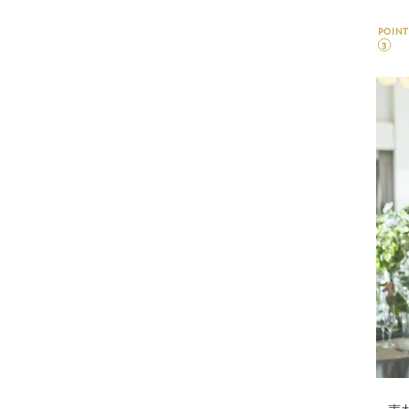
POINT
3