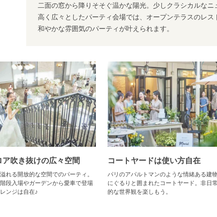
二面の窓から降りそそぐ温かな陽光。少しクラシカルなニ
高く広々としたパーティ会場では、オープンテラスのレス
和やかな雰囲気のパーティが叶えられます。
ロア吹き抜けの広々空間
コートヤードは使い方自在
溢れる開放的な空間でのパーティ。
パリのアパルトマンのような情緒ある建
階段入場やガーデンから愛車で登場
にぐるりと囲まれたコートヤード。非日
レンジは自在♪
的な世界観を楽しもう。