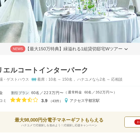
【最大150万特典】緑溢れる1組貸切邸宅Wツアー
NEWS
リエルコートインターパーク
場・ゲストハウス
着席：10名 ～ 150名， ハナユメなら2名 ～ 応相談
（
通常料金
60名
352万円〜
）
金
60名
223万円〜
割引プラン
口コミ評価
3.9
コミ
アクセス
宇都宮駅
（43件）
最大98,000円分電子マネーギフトもらえる
お
ハナユメで式場探しを進めよう！式場探し応援キャンペーン