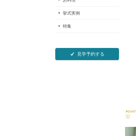
お料理
挙式実例
特集
見学予約する
POINT
1