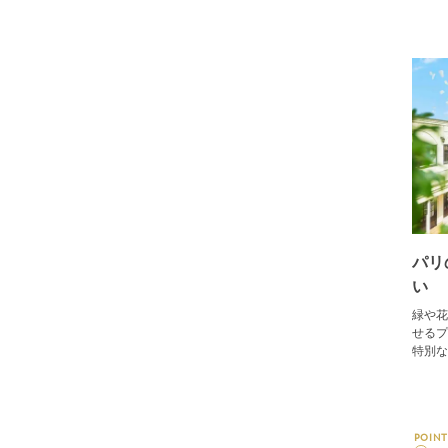
パリ
緑や花
せるプ
特別な
POINT