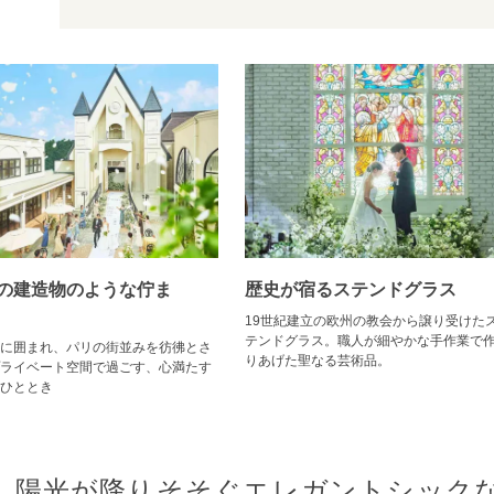
の建造物のような佇ま
歴史が宿るステンドグラス
い
19世紀建立の欧州の教会から譲り受けた
テンドグラス。職人が細やかな手作業で
に囲まれ、パリの街並みを彷彿とさ
りあげた聖なる芸術品。
ライベート空間で過ごす、心満たす
ひととき
陽光が降りそそぐエレガントシック