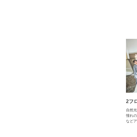
2フ
自然光
憧れの
などア