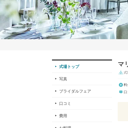
マ
式場トップ
式
写真
料
ブライダルフェア
口
口コミ
費用