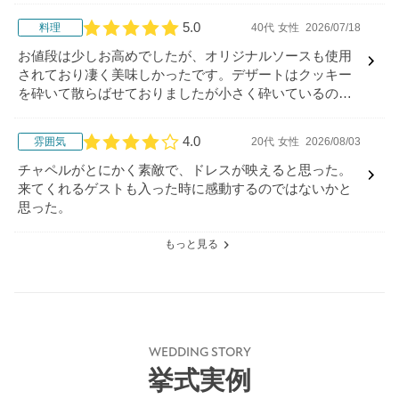
5.0
料理
40代
女性
2026/07/18
口コミ評価
お値段は少しお高めでしたが、オリジナルソースも使用
されており凄く美味しかったです。デザートはクッキー
を砕いて散らばせておりましたが小さく砕いているのと
ソース等かかっているわけでは、なかったので食べずら
かったです
4.0
雰囲気
20代
女性
2026/08/03
口コミ評価
チャペルがとにかく素敵で、ドレスが映えると思った。
来てくれるゲストも入った時に感動するのではないかと
思った。
もっと見る
WEDDING STORY
挙式実例