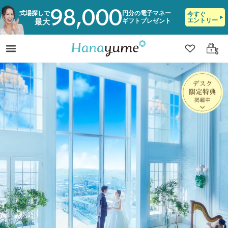
98,000
式場探しで
円分の電子マネー
今すぐ
エントリー
ギフトプレゼント
最大
クリップ
ログ