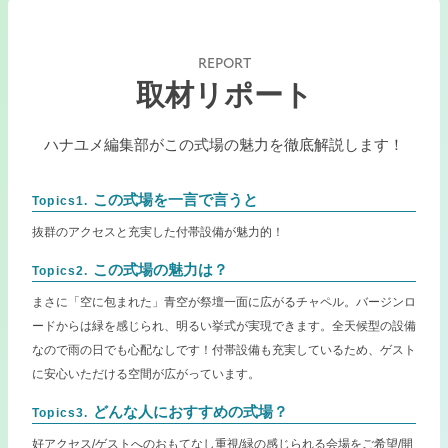
REPORT
取材リポート
ハナユメ編集部がこの式場の魅力を徹底解説します！
この式場を一言で言うと
Topics1.
抜群のアクセスと充実した付帯設備が魅力的！
この式場の魅力は？
Topics2.
まさに「空に包まれた」青空が祭壇一面に広がるチャペル。バージンロ
ードからは緑を感じられ、明るい挙式が実現できます。全天候型の設備
なので雨の日でも心配なしです！付帯設備も充実しているため、ゲスト
に安心いただける空間が広がっています。
どんな人におすすめの式場？
Topics3.
好アクセス/ゲストへのおもてなし重視/緑の感じられる会場をご希望/開