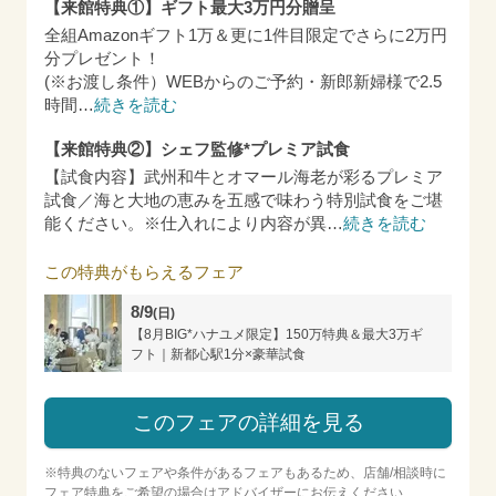
【来館特典①】ギフト最大3万円分贈呈
全組Amazonギフト1万＆更に1件目限定でさらに2万円
分プレゼント！
(※お渡し条件）WEBからのご予約・新郎新婦様で2.5
時間
…
続きを読む
【来館特典②】シェフ監修*プレミア試食
【試食内容】武州和牛とオマール海老が彩るプレミア
試食／海と大地の恵みを五感で味わう特別試食をご堪
能ください。※仕入れにより内容が異
…
続きを読む
この特典がもらえるフェア
8/9
(日)
【8月BIG*ハナユメ限定】150万特典＆最大3万ギ
フト｜新都心駅1分×豪華試食
このフェアの詳細を見る
※特典のないフェアや条件があるフェアもあるため、店舗/相談時に
フェア特典をご希望の場合はアドバイザーにお伝えください