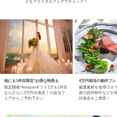
どもブライダルフェアでチェック！
他にも1件目限定*お得な特典も
4万円相当の創作フレ
限定開催*Amazonギフト1万＆1件目
厳選素材を使用◎オ
ならさらに2万円分進呈！※該当フ
産の武州和牛などが
ェアからご予約下さい
試食会をご用意！