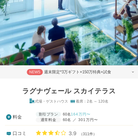
週末限定*3万ギフト×150万特典×試食
NEWS
ラグナヴェール スカイテラス
式場・ゲストハウス
着席：2名 ～ 120名
割引プラン
60名
164
万円〜
料金
通常料金
60名
／
301万円〜
口コミ評価
3.9
口コミ
（311件）