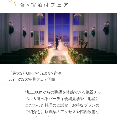
POINT
食×宿泊付フェア
「最大3万GIFT×4万試食×宿泊
5万」の3大特典フェア開催
地上100mからの眺望を体感できる絶景チャ
ペル＆選べるパーティ会場見学や、地産に
こだわった料理のご試食、お得なプランの
ご紹介も。駅直結のアクセスや館内設備な