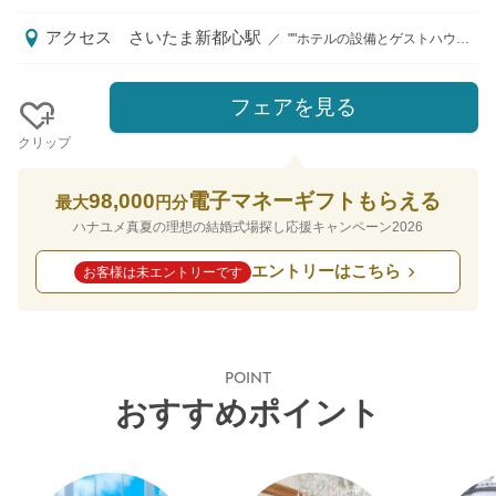
アクセス
さいたま新都心駅
／
""ホテルの設備とゲストハウスの世界観、そして高層階からの眺望を兼ね揃えた式場"" ■電車 JR「さいたま新都心駅」西口より徒歩1分（デッキ直結） JR「北与野駅」南口より徒歩4分（デッキ直結） ■車 JR「大宮駅」よりタクシーで8分 首都高速埼玉新都心自動車道 新都心ICより車で1分 ■電車 JR「さいたま新都心駅」西口より徒歩4分 JR「北与野駅」南口より徒歩2分 ▷待ち合わせ場所：さいたま新都心駅直結「ホテルメトロポリタンさいたま新都心」2階エントランスにある会場の電子看板前でスタッフとお待ち合わせです
フェアを見る
クリップ
98,000
電子マネーギフトもらえる
最大
円分
ハナユメ真夏の理想の結婚式場探し応援キャンペーン2026
エントリーはこちら
お客様は未エントリーです
POINT
おすすめポイント