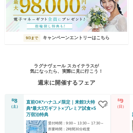
キャンペーンエントリーはこちら
9/3まで
ラグナヴェール スカイテラスが
気になったら、実際に見に行こう！
週末に開催するフェア
8
9
8/
8/
直前OK*ハナユメ限定｜来館3大特
（土）
（日）
典*最大3万ギフト×プレミア試食×5
クリップ
万宿泊特典
受付時間：9:00～ 13:30～ 17:30～
所要時間：2時間30分程度