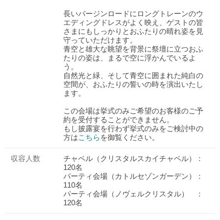
長いバージンロードにロングトレーンのウ
エディングドレスがよく映え、ゲストの皆
さまにもしっかりとおふたりの晴れ姿を見
守っていただけます。
青空と雄大な眺望を背景に祭壇に立つおふ
たりの姿は、まるで空に浮かんでいるよ
う。
自然光と緑、そして青空に囲まれた純白の
空間が、おふたりの誓いの時を演出いたし
ます。
この会場は挙式のみご希望のお客様のご予
約を受付することができません。
もし披露宴を行わず挙式のみをご検討中の
方は
こちら
を御覧ください。
収容人数
チャペル（クリスタルスカイチャペル）：
120名
パーティ会場（カトルセゾンガーデン）：
110名
パーティ会場（ノヴェルクリスタル） ：
120名