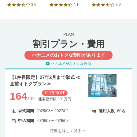
3.6
4.1
3.9
口コミ評価
口コミ評価
口コミ評価
PLAN
割引プラン・費用
ハナユメのおトクな割引があります
ハナユメがおトクな理由
【1件目限定】27年2月まで挙式 ≪
直前オトクプラン≫
164
138万円OFF
万円
通常提示額:301万円
挙式期間
2026/08〜2027/02
適用人数
60名
申込期間
2026/07〜2026/08
特典を詳しく見る