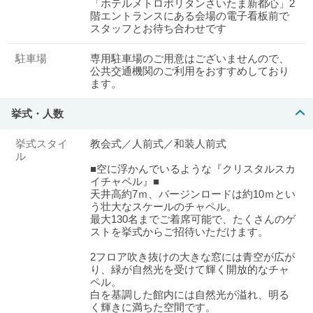
「ホテルメトロポリタンさいたま新都心」2
階エントランスにある会場の電子看板前で
スタッフとお待ち合わせです
駐車場
専用駐車場のご用意はございませんので、
公共交通機関のご利用をおすすめしており
ます。
挙式・人数
挙式スタイ
教会式／人前式／和装人前式
ル
■空に浮かんでいるような『クリスタルスカ
イチャペル』■
天井高約7ｍ、バージンロードは約10ｍとい
う壮大なスケールのチャペル。
最大130名までご着席可能で、たくさんのゲ
ストを挙式からご招待いただけます。
2フロア吹き抜けの大きな窓には青空が広が
り、緑が自然光を受けて輝く開放的なチャ
ペル。
白を基調した館内には自然光が溢れ、明る
く輝きに満ちた空間です。