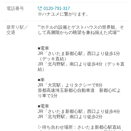
電話番号
0120-791-317
※ハナユメに繋がります。
最寄り駅／
""ホテルの設備とゲストハウスの世界観、そ
交通
して高層階からの眺望を兼ね揃えた式場""
■電車
JR「さいたま新都心駅」西口より徒歩1分
（デッキ直結）
JR「北与野駅」南口より徒歩4分（デッキ直
結）
■車
JR「大宮駅」よりタクシーで8分
首都高速埼玉新都心自動車道 新都心ICよ
り車で1分
■電車
JR「さいたま新都心駅」西口より徒歩4分
JR「北与野駅」南口より徒歩2分
▷待ち合わせ場所：さいたま新都心駅直結