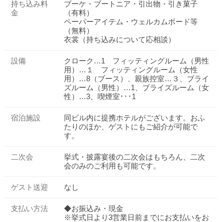
持ち込み料
ブーケ・ブートニア・引出物・引き菓子
金
（有料）
ペーパーアイテム・ウェルカムボード等
（無料）
衣裳（持ち込みについて応相談）
設備
クローク…1 フィッティングルーム（男性
用）…１ フィッティングルーム（女性
用）…8（ブース）、親族控室…３、ブライ
ズルーム（男性）…1、ブライズルーム（女
性）…3、喫煙室･･･1
宿泊施設
同ビル内に提携ホテルがございます。おふ
たりのほか、ゲストにもご紹介が可能で
す。
二次会
挙式・披露宴後の二次会はもちろん、二次
会のみのご利用も可能です。
ゲスト送迎
なし
おトクな特典つきフェア
フェア一覧
8/9
残◯
(日)
支払い方法
◆お振込み・現金
【来館特典①】ギフト最大3万円分贈呈
※挙式日より3営業日前までにお支払いをお