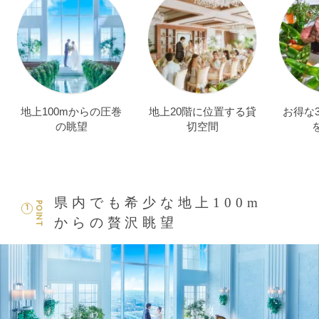
地上100mからの圧巻
地上20階に位置する貸
お得な
の眺望
切空間
県内でも希少な地上100m
POINT
1
からの贅沢眺望