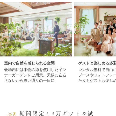
室内で自然を感じられる空間
ゲストと楽しめる多
会場内には本物の緑を使用したイン
レンタル無料で自由
ナーガーデンをご用意。天候に左右
ブースやフォトフレ
さないから思い通りの一日に
たりもゲストも楽し
期間限定！3万ギフト＆試
3