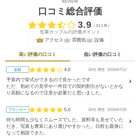
REVIEW
口コミ総合評価
口コミ評価
3.9
（311件）
先輩カップルの評価ポイント
アクセス
雰囲気
設備
高い評価の口コミ
低い評価の口コミ
4.0
金額
30代
男性
2026/07/12
口コミ評価
予算内で挙式ができるので良かったです
ただ、初めての見学や一件目での契約割引がないとかな
り高額になるので注意が必要だと思いました。
5.0
プランナー
30代
男性
2026/07/25
口コミ評価
待ち時間も少なくスムーズでした。資料等も見せていた
だき、写真も豊富にあり選びやすかった。日程も親身に
なって相談できた。