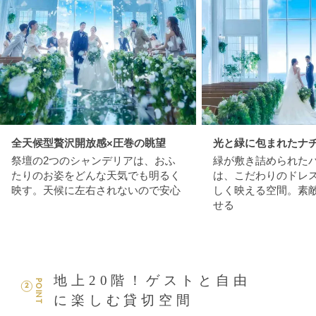
全天候型贅沢開放感×圧巻の眺望
光と緑に包まれたナ
祭壇の2つのシャンデリアは、おふ
緑が敷き詰められた
たりのお姿をどんな天気でも明るく
は、こだわりのドレ
映す。天候に左右されないので安心
しく映える空間。素
せる
地上20階！ゲストと自由
POINT
2
に楽しむ貸切空間