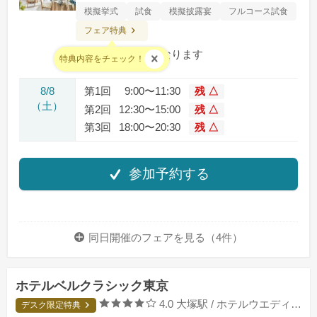
模擬挙式
試食
模擬披露宴
フルコース試食
フェア特典
料金：全て無料となります
特典内容をチェック！
8/8
第1回
9:00〜11:30
残 △
（土）
第2回
12:30〜15:00
残 △
第3回
18:00〜20:30
残 △
参加予約する
同日開催のフェアを
見る（4件）
ホテルベルクラシック東京
口コミ評価
4.0
大塚駅 / ホテルウエディング
デスク限定特典