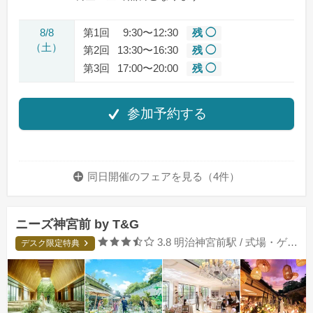
8/8
第1回
9:30〜12:30
残 ◯
（土）
第2回
13:30〜16:30
残 ◯
第3回
17:00〜20:00
残 ◯
参加予約する
同日開催のフェアを
見る（4件）
ニーズ神宮前 by T&G
口コミ評価
3.8
明治神宮前駅 / 式場・ゲストハウス
デスク限定特典