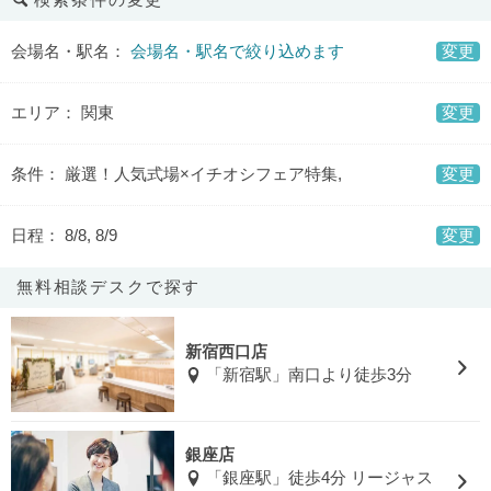
検索条件の変更
会場名・駅名：
会場名・駅名で絞り込めます
変更
エリア： 関東
変更
条件： 厳選！人気式場×イチオシフェア特集,
変更
日程： 8/8, 8/9
変更
無料相談デスクで探す
新宿西口店
「新宿駅」南口より徒歩3分
銀座店
「銀座駅」徒歩4分 リージャス