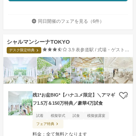
同日開催のフェアを
見る（6件）
シャルマンシーナTOKYO
口コミ評価
3.9
表参道駅 / 式場・ゲストハウス
デスク限定特典
残1*お盆BIG*【ハナユメ限定】＼アマギ
クリ
フ1.5万＆150万特典／豪華4万試食
試着
模擬挙式
試食
模擬披露宴
フェア特典
料金：全て無料となります