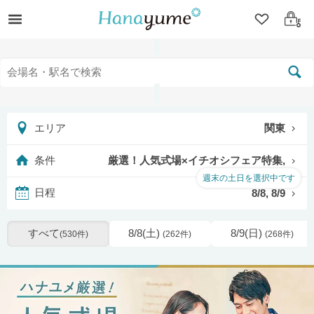
クリップ
ログ
関東
エリア
厳選！人気式場×イチオシフェア特集,
条件
週末の土日を選択中です
8/8, 8/9
日程
すべて
8/8(土)
8/9(日)
(530件)
(262件)
(268件)