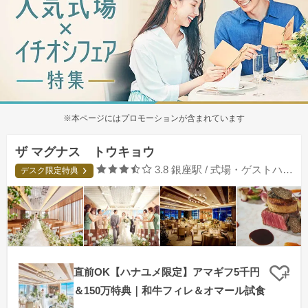
※本ページにはプロモーションが含まれています
ザ マグナス トウキョウ
口コミ評価
3.8
銀座駅 / 式場・ゲストハウス
デスク限定特典
直前OK【ハナユメ限定】アマギフ5千円
クリ
＆150万特典｜和牛フィレ＆オマール試食