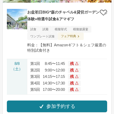
お盆初日BIG*森のチャペル&貸切ガーデン
クリ
体験×特選牛試食&アマギフ
試食
試着
模擬挙式
模擬披露宴
フェア特典
ワンプレート試食
料金：【無料】Amazonギフト＆シェフ厳選の
特別試食付き
8/8
第1回
8:45〜11:45
残 △
（土）
第2回
9:00〜12:00
残 △
第3回
14:15〜17:15
残 △
第4回
14:30〜17:30
残 △
第5回
17:00〜20:00
残 △
参加予約する