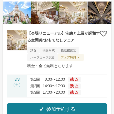
【会場リニューアル】洗練と上質が調和す
クリ
る空間美*おもてなしフェア
試食
模擬挙式
模擬披露宴
フェア特典
ハーフコース試食
料金：全て無料となります
8/8
第1回
9:00〜12:00
残 △
（土）
第2回
14:30〜17:30
残 △
第3回
17:00〜20:00
残 △
参加予約する