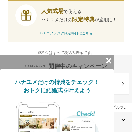
人気式場
で使える
限定特典
ハナユメだけの
が適用に！
ハナユメデスク限定特典はこちら
※料金はすべて税込み表示です。
開催中のキャンペーン
式場探しで最大98,000円分の電子マネーギフト貰える
気になる式場をクリップして式場を比較検討しよう
ハナユメだけの特典をチェック！
結婚式場探しキャンペーン実施中
おトクに結婚式を叶えよう
結婚式場を探すならハナユメ
ブライダルフェア検索
関東のブライダルフェア一覧
結婚式場を探す