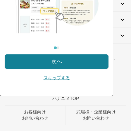
ブライダルフェアを探す
相談して探す
指輪・フォトウエディング
TAP!
ハナユメ公式インスタグラム
＼
／
プレ花嫁＆カップルのための結婚式準備メディア
次へ
毎日素敵なウエディングアイデアをお届け♡
スキップする
ハナユメTOP
お客様向け
式場様・企業様向け
お問い合わせ
お問い合わせ