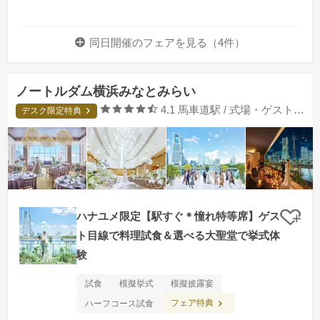
同日開催のフェアを
見る（4件）
ノートルダム横浜みなとみらい
口コミ評価
4.1
馬車道駅 / 式場・ゲストハウス
デスク限定特典
ハナユメ限定【駅すぐ＊憧れ特等席】ゲス
クリ
ト目線で料理試食＆選べる大聖堂で挙式体
験
試食
模擬挙式
模擬披露宴
フェア特典
ハーフコース試食