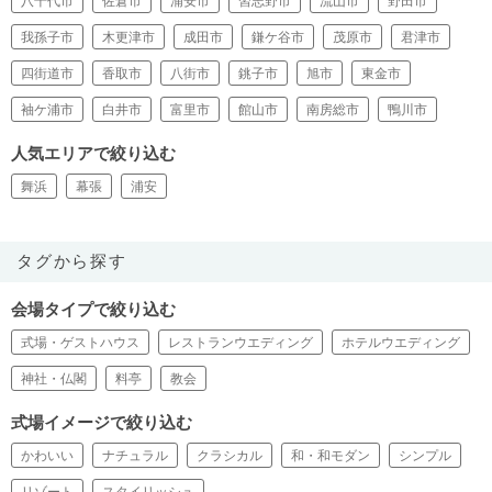
八千代市
佐倉市
浦安市
習志野市
流山市
野田市
我孫子市
木更津市
成田市
鎌ケ谷市
茂原市
君津市
四街道市
香取市
八街市
銚子市
旭市
東金市
袖ケ浦市
白井市
富里市
館山市
南房総市
鴨川市
人気エリアで絞り込む
舞浜
幕張
浦安
タグから探す
会場タイプで絞り込む
式場・ゲストハウス
レストランウエディング
ホテルウエディング
神社・仏閣
料亭
教会
式場イメージで絞り込む
かわいい
ナチュラル
クラシカル
和・和モダン
シンプル