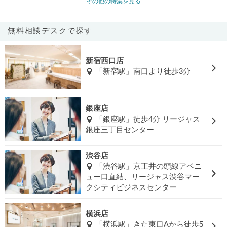
その他の特集を見る
無料相談デスクで探す
新宿西口店
「新宿駅」南口より徒歩3分
銀座店
「銀座駅」徒歩4分 リージャス
銀座三丁目センター
渋谷店
「渋谷駅」京王井の頭線アベニ
ュー口直結、リージャス渋谷マー
クシティビジネスセンター
横浜店
「横浜駅」きた東口Aから徒歩5