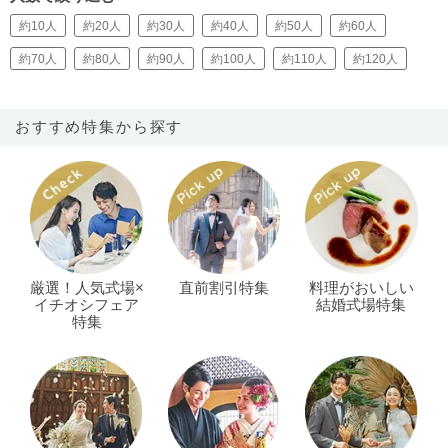
約10人
約20人
約30人
約40人
約50人
約60人
約70人
約80人
約90人
約100人
約110人
約120人
おすすめ特集から探す
厳選！人気式場×
直前割引特集
料理がおいしい
イチオシフェア
結婚式場特集
特集