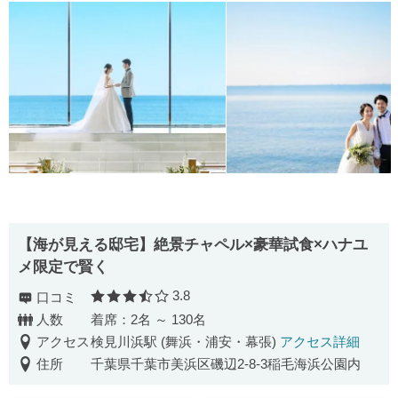
【海が見える邸宅】絶景チャペル×豪華試食×ハナユ
メ限定で賢く
3.8
口コミ
口コミ評価
人数
着席：2名 ～ 130名
アクセス
検見川浜駅 (舞浜・浦安・幕張)
アクセス詳細
住所
千葉県千葉市美浜区磯辺2-8-3稲毛海浜公園内