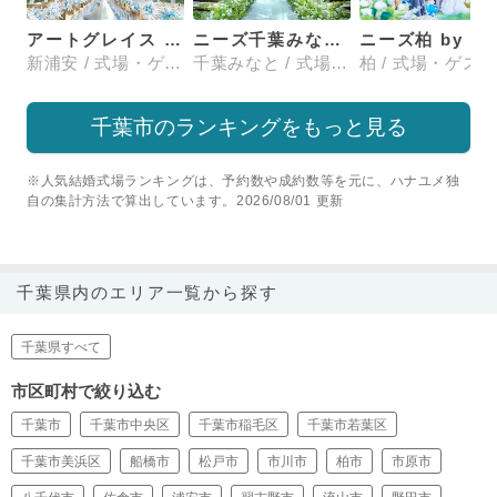
アートグレイス ウエディングコースト 東京ベイ
ニーズ千葉みなと by T&G WEDDING(旧 ベイサイドパーク迎賓館 千葉みなと)
ニ
新浦安 / 式場・ゲストハウス
千葉みなと / 式場・ゲストハウス
千葉市のランキングをもっと見る
※人気結婚式場ランキングは、予約数や成約数等を元に、ハナユメ独
自の集計方法で算出しています。2026/08/01 更新
千葉県内のエリア一覧から探す
千葉県すべて
市区町村で絞り込む
千葉市
千葉市中央区
千葉市稲毛区
千葉市若葉区
千葉市美浜区
船橋市
松戸市
市川市
柏市
市原市