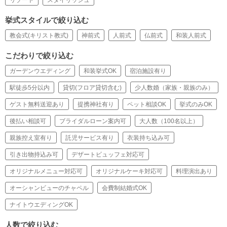
リゾート
スタイリッシュ
挙式スタイルで絞り込む
教会式(キリスト教式)
神前式
人前式
仏前式
和装人前式
こだわりで絞り込む
ガーデンウエディング
和装挙式OK
宿泊施設有り
駅徒歩5分以内
貸切(フロア貸切含む)
少人数婚（家族・親族のみ）
ゲスト無料送迎あり
提携神社有り
ペット相談OK
挙式のみOK
後払い相談可
ブライダルローン案内可
大人数（100名以上）
親族控え室有り
託児サービス有り
衣装持ち込み可
引き出物持込み可
デザートビュッフェ対応可
オリジナルメニュー対応可
オリジナルケーキ対応可
料理演出あり
オーシャンビューのチャペル
会費制結婚式OK
ナイトウエディングOK
人数で絞り込む