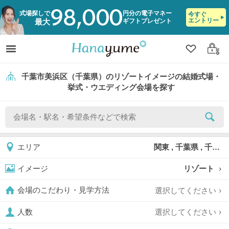
98,000
式場探しで
円分の電子マネー
今すぐ
エントリー
ギフトプレゼント
最大
クリップ
ログ
千葉市美浜区（千葉県）のリゾートイメージの結婚式場・
挙式・ウエディング会場を探す
関東 , 千葉県 , 千葉市 , 千葉市美浜区
エリア
リゾート
イメージ
選択してください
会場のこだわり・見学方法
選択してください
人数