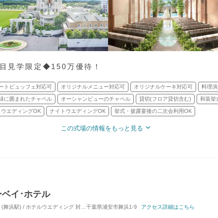
件目見学限定◆150万優待！
ートビュッフェ対応可
オリジナルメニュー対応可
オリジナルケーキ対応可
料理演
緑に囲まれたチャペル
オーシャンビューのチャペル
貸切(フロア貸切含む)
和装挙
ウエディングOK
ナイトウエディングOK
挙式・披露宴後の二次会利用OK
この式場の情報をもっと見る
ーベイ･ホテル
(舞浜駅) / ホテルウエディング
対応人数: 着席：6名 ～ 720名
千葉県浦安市舞浜1-9
アクセス詳細はこちら
挙式スタイル: 教会式(キリ