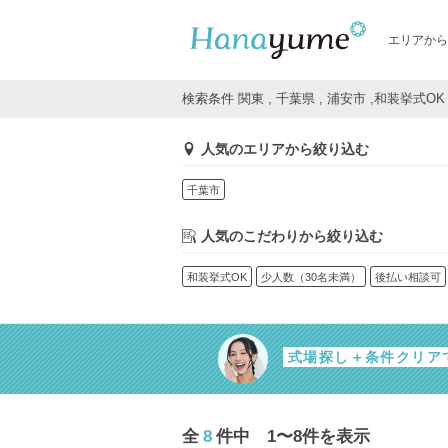
エリアから
検索条件 関東 , 千葉県 , 浦安市 ,和装挙式OK
人気のエリアから絞り込む
千葉市
人気のこだわりから絞り込む
和装挙式OK
少人数（30名未満）
後払い相談可
式場探し＋条件クリア
全
8
件中 1〜8件を表示