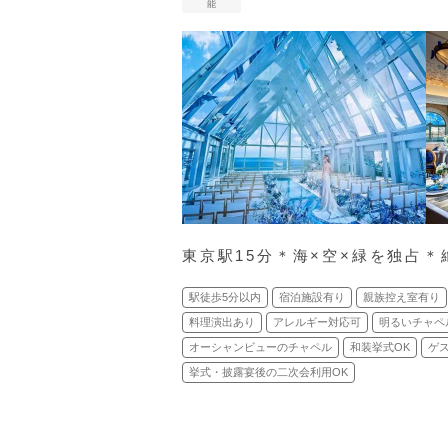
能
東京駅15分＊海×空×緑を独占
駅徒歩5分以内
宿泊施設有り
親族控え室有り
料理演出あり
アレルギー対応可
明るいチャペ
オーシャンビューのチャペル
和装挙式OK
ゲ
挙式・披露宴後の二次会利用OK