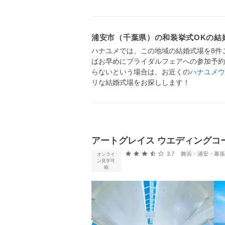
浦安市（千葉県）の和装挙式OKの結
ハナユメでは、この地域の結婚式場を8件
ばお早めにブライダルフェアへの参加予約
らないという場合は、お近くの
ハナユメウ
リな結婚式場をお探しします！
アートグレイス ウエディングコ
口コミ評価
3.7
舞浜・浦安・幕張 
オンライ
ン見学可
能