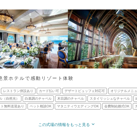
＊絶景ホテルで感動リゾート体験
レストラン併設あり
カード払い可
デザートビュッフェ対応可
オリジナルメニ
ル（自然光）
白基調のチャペル
木目調のチャペル
スタイリッシュなチャペル
スト無料送迎あり
ペット相談OK
マタニティウエディングOK
会費制結婚式OK
この式場の情報をもっと見る