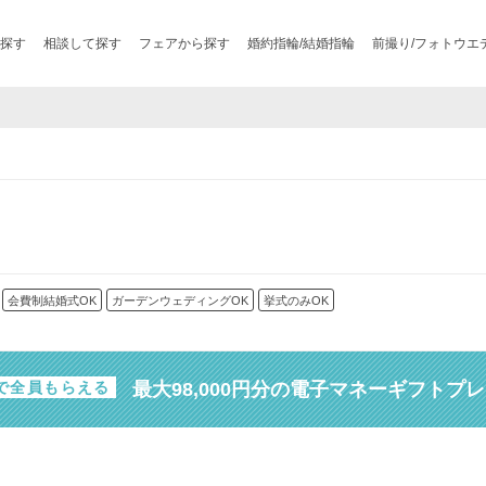
探す
相談して探す
フェアから探す
婚約指輪/結婚指輪
前撮り/フォトウエ
会費制結婚式OK
ガーデンウェディングOK
挙式のみOK
最大98,000円分の電子マネーギフトプ
で全員もらえる