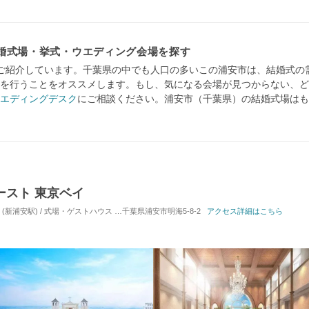
婚式場・挙式・ウエディング会場を探す
ご紹介しています。千葉県の中でも人口の多いこの浦安市は、結婚式の
を行うことをオススメします。もし、気になる会場が見つからない、ど
エディングデスク
にご相談ください。浦安市（千葉県）の結婚式場はも
ースト 東京ベイ
(新浦安駅) / 式場・ゲストハウス
対応人数: 着席：2名 ～ 170名
千葉県浦安市明海5-8-2
アクセス詳細はこちら
挙式スタイル: 教会式(キ