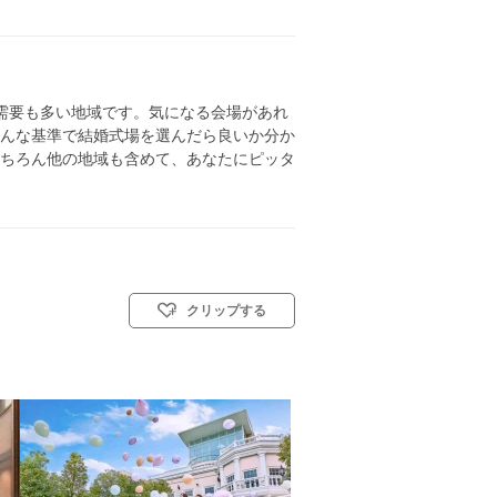
需要も多い地域です。気になる会場があれ
んな基準で結婚式場を選んだら良いか分か
ちろん他の地域も含めて、あなたにピッタ
クリップする
リスト教式)／人前式／和装人前式