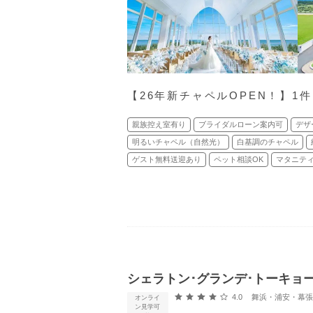
【26年新チャペルOPEN！】1
親族控え室有り
ブライダルローン案内可
デザ
明るいチャペル（自然光）
白基調のチャペル
ゲスト無料送迎あり
ペット相談OK
マタニティ
シェラトン･グランデ･トーキョ
口コミ評価
4.0
舞浜・浦安・幕張 
オンライ
ン見学可