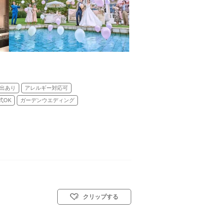
出あり
アレルギー対応可
式OK
ガーデンウエディング
クリップする
スト教式)／人前式／和装人前式