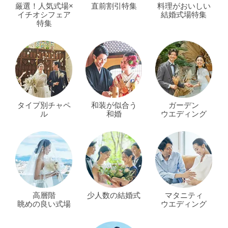
厳選！人気式場×
直前割引特集
料理がおいしい
イチオシフェア
結婚式場特集
特集
タイプ別チャペ
和装が似合う
ガーデン
ル
和婚
ウエディング
高層階
少人数の結婚式
マタニティ
眺めの良い式場
ウエディング