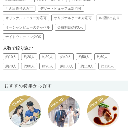
引き出物持込み可
デザートビュッフェ対応可
オリジナルメニュー対応可
オリジナルケーキ対応可
料理演出あり
オーシャンビューのチャペル
会費制結婚式OK
ナイトウエディングOK
人数で絞り込む
約10人
約20人
約30人
約40人
約50人
約60人
約70人
約80人
約90人
約100人
約110人
約120人
おすすめ特集から探す