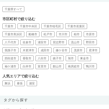
千葉県すべて
市区町村で絞り込む
千葉市
千葉市中央区
千葉市稲毛区
千葉市若葉区
千葉市美浜区
船橋市
松戸市
市川市
柏市
市原市
八千代市
佐倉市
浦安市
習志野市
流山市
野田市
我孫子市
木更津市
成田市
鎌ケ谷市
茂原市
君津市
四街道市
香取市
八街市
銚子市
旭市
東金市
袖ケ浦市
白井市
富里市
館山市
南房総市
鴨川市
人気エリアで絞り込む
舞浜
幕張
浦安
タグから探す