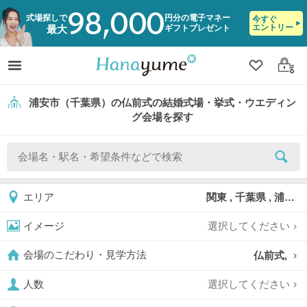
98,000
式場探しで
円分の電子マネー
今すぐ
エントリー
ギフトプレゼント
最大
クリップ
ログ
浦安市（千葉県）の仏前式の結婚式場・挙式・ウエディン
グ会場を探す
関東 , 千葉県 , 浦安市
エリア
選択してください
イメージ
仏前式,
会場のこだわり・見学方法
選択してください
人数