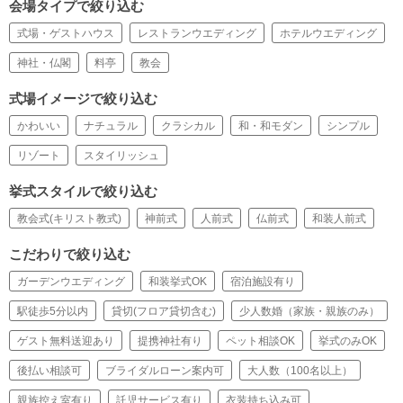
会場タイプで絞り込む
式場・ゲストハウス
レストランウエディング
ホテルウエディング
神社・仏閣
料亭
教会
式場イメージで絞り込む
かわいい
ナチュラル
クラシカル
和・和モダン
シンプル
リゾート
スタイリッシュ
挙式スタイルで絞り込む
教会式(キリスト教式)
神前式
人前式
仏前式
和装人前式
こだわりで絞り込む
ガーデンウエディング
和装挙式OK
宿泊施設有り
駅徒歩5分以内
貸切(フロア貸切含む)
少人数婚（家族・親族のみ）
ゲスト無料送迎あり
提携神社有り
ペット相談OK
挙式のみOK
後払い相談可
ブライダルローン案内可
大人数（100名以上）
親族控え室有り
託児サービス有り
衣装持ち込み可