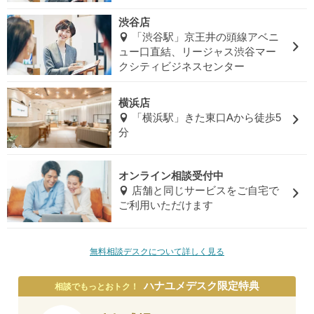
渋谷店
「渋谷駅」京王井の頭線アベニ
ュー口直結、リージャス渋谷マー
クシティビジネスセンター
横浜店
「横浜駅」きた東口Aから徒歩5
分
オンライン相談受付中
店舗と同じサービスをご自宅で
ご利用いただけます
無料相談デスクについて詳しく見る
ハナユメデスク限定特典
相談でもっとおトク！