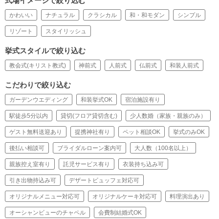
式場イメージで絞り込む
かわいい
ナチュラル
クラシカル
和・和モダン
シンプル
リゾート
スタイリッシュ
挙式スタイルで絞り込む
教会式(キリスト教式)
神前式
人前式
仏前式
和装人前式
こだわりで絞り込む
ガーデンウエディング
和装挙式OK
宿泊施設有り
駅徒歩5分以内
貸切(フロア貸切含む)
少人数婚（家族・親族のみ）
ゲスト無料送迎あり
提携神社有り
ペット相談OK
挙式のみOK
後払い相談可
ブライダルローン案内可
大人数（100名以上）
親族控え室有り
託児サービス有り
衣装持ち込み可
引き出物持込み可
デザートビュッフェ対応可
オリジナルメニュー対応可
オリジナルケーキ対応可
料理演出あり
オーシャンビューのチャペル
会費制結婚式OK