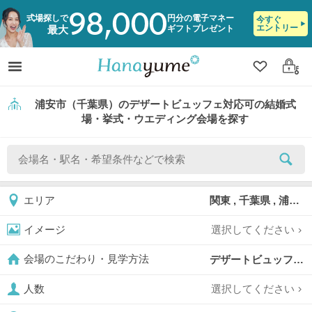
98,000
式場探しで
円分の電子マネー
今すぐ
エントリー
ギフトプレゼント
最大
クリップ
ログ
浦安市（千葉県）のデザートビュッフェ対応可の結婚式
場・挙式・ウエディング会場を探す
関東 , 千葉県 , 浦安市
エリア
選択してください
イメージ
デザートビュッフェ対応可,
会場のこだわり・見学方法
選択してください
人数