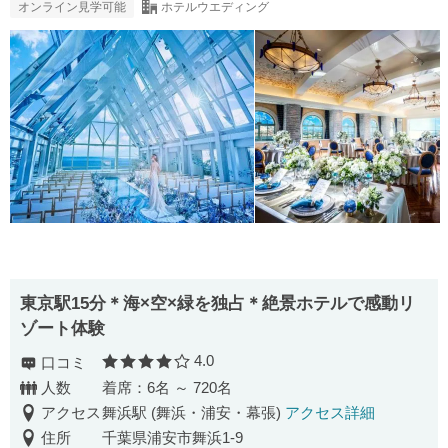
オンライン見学可能
ホテルウエディング
東京駅15分＊海×空×緑を独占＊絶景ホテルで感動リ
ゾート体験
4.0
口コミ
口コミ評価
人数
着席：6名 ～ 720名
アクセス
舞浜駅 (舞浜・浦安・幕張)
アクセス詳細
住所
千葉県浦安市舞浜1-9