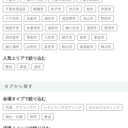
千葉市美浜区
船橋市
松戸市
市川市
柏市
市原市
八千代市
佐倉市
浦安市
習志野市
流山市
野田市
我孫子市
木更津市
成田市
鎌ケ谷市
茂原市
君津市
四街道市
香取市
八街市
銚子市
旭市
東金市
袖ケ浦市
白井市
富里市
館山市
南房総市
鴨川市
人気エリアで絞り込む
舞浜
幕張
浦安
タグから探す
会場タイプで絞り込む
式場・ゲストハウス
レストランウエディング
ホテルウエディング
神社・仏閣
料亭
教会