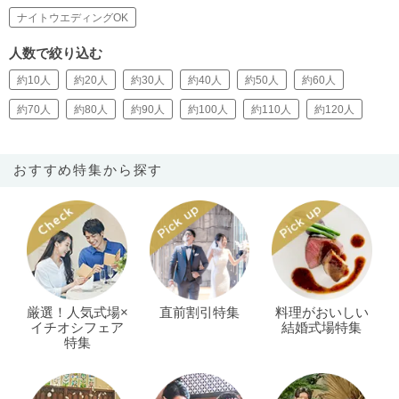
ナイトウエディングOK
人数で絞り込む
約10人
約20人
約30人
約40人
約50人
約60人
約70人
約80人
約90人
約100人
約110人
約120人
おすすめ特集から探す
厳選！人気式場×
直前割引特集
料理がおいしい
イチオシフェア
結婚式場特集
特集