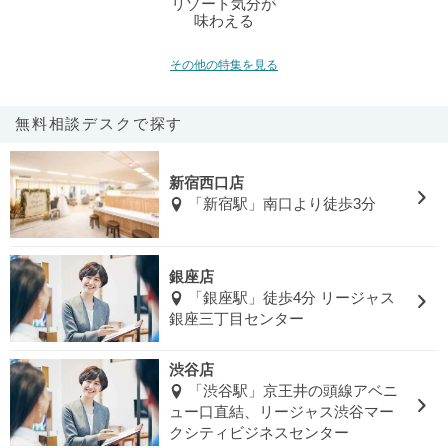
リゾート気分が
味わえる
その他の特集を見る
無料相談デスクで探す
新宿西口店
「新宿駅」南口より徒歩3分
銀座店
「銀座駅」徒歩4分 リージャス
銀座三丁目センター
渋谷店
「渋谷駅」京王井の頭線アベニ
ュー口直結、リージャス渋谷マー
クシティビジネスセンター