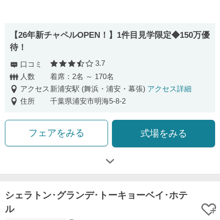
【26年新チャペルOPEN！】1件目見学限定◆150万優
待！
3.7
口コミ
口コミ評価
人数
着席：2名 ～ 170名
アクセス
新浦安駅 (舞浜・浦安・幕張)
アクセス詳細
住所
千葉県浦安市明海5-8-2
フェアをみる
式場をみる
シェラトン･グランデ･トーキョーベイ･ホテ
ル