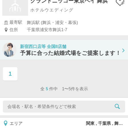
グランドニッコー東京ベイ 舞浜
ホテルウエディング
最寄駅
舞浜駅 (舞浜・浦安・幕張)
住所
千葉県浦安市舞浜1-7
新宿西口店等 全国8店舗
予算に合った結婚式場をご提案します！
1
ページ目
全
5
件中 1〜5件を表示
関東 , 千葉県 , 舞浜
エリア