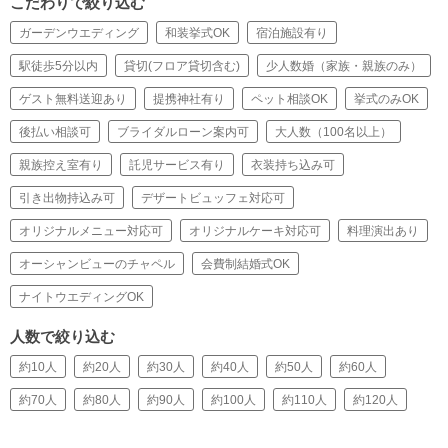
こだわりで絞り込む
ガーデンウエディング
和装挙式OK
宿泊施設有り
駅徒歩5分以内
貸切(フロア貸切含む)
少人数婚（家族・親族のみ）
ゲスト無料送迎あり
提携神社有り
ペット相談OK
挙式のみOK
後払い相談可
ブライダルローン案内可
大人数（100名以上）
親族控え室有り
託児サービス有り
衣装持ち込み可
引き出物持込み可
デザートビュッフェ対応可
オリジナルメニュー対応可
オリジナルケーキ対応可
料理演出あり
オーシャンビューのチャペル
会費制結婚式OK
ナイトウエディングOK
人数で絞り込む
約10人
約20人
約30人
約40人
約50人
約60人
約70人
約80人
約90人
約100人
約110人
約120人