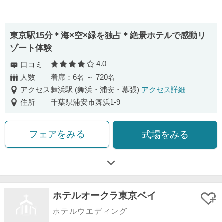
東京駅15分＊海×空×緑を独占＊絶景ホテルで感動リ
ゾート体験
4.0
口コミ
口コミ評価
人数
着席：6名 ～ 720名
アクセス
舞浜駅 (舞浜・浦安・幕張)
アクセス詳細
住所
千葉県浦安市舞浜1-9
フェアをみる
式場をみる
ホテルオークラ東京ベイ
ホテルウエディング