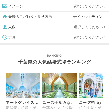
選択してください
イメージ
ナイトウエディングOK,
会場のこだわり・見学方法
選択してください
人数
選択してください
予算
千葉県の人気結婚式場ランキング
1
2
3
アートグレイス ウエディングコースト 東京ベイ
ニーズ千葉みなと by T&G WEDDING(旧 ベイサイドパーク迎賓館 千葉みなと)
ニ
新浦安 / 式場・ゲストハウス
千葉みなと / 式場・ゲストハウス