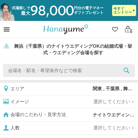
98,000
式場探しで
円分の電子マネー
今すぐ
エントリー
ギフトプレゼント
最大
クリップ
ログ
舞浜（千葉県）のナイトウエディングOKの結婚式場・挙
式・ウエディング会場を探す
関東 , 千葉県 , 舞浜
エリア
選択してください
イメージ
ナイトウエディングOK,
会場のこだわり・見学方法
選択してください
人数