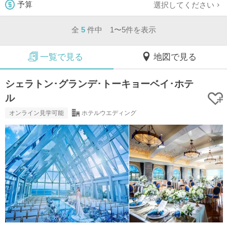
選択してください
予算
全
5
件中 1〜5件を表示
一覧で見る
地図で見る
シェラトン･グランデ･トーキョーベイ･ホテ
ル
オンライン見学可能
ホテルウエディング