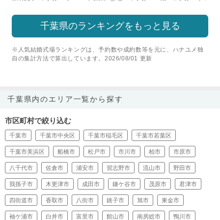
千葉県のランキングをもっと見る
※人気結婚式場ランキングは、予約数や成約数等を元に、ハナユメ独
自の集計方法で算出しています。2026/08/01 更新
千葉県内のエリア一覧から探す
市区町村で絞り込む
千葉市
千葉市中央区
千葉市稲毛区
千葉市若葉区
千葉市美浜区
船橋市
松戸市
市川市
柏市
市原市
八千代市
佐倉市
浦安市
習志野市
流山市
野田市
我孫子市
木更津市
成田市
鎌ケ谷市
茂原市
君津市
四街道市
香取市
八街市
銚子市
旭市
東金市
袖ケ浦市
白井市
富里市
館山市
南房総市
鴨川市