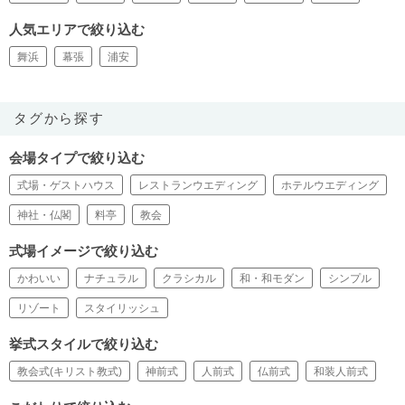
人気エリアで絞り込む
舞浜
幕張
浦安
タグから探す
会場タイプで絞り込む
式場・ゲストハウス
レストランウエディング
ホテルウエディング
神社・仏閣
料亭
教会
式場イメージで絞り込む
かわいい
ナチュラル
クラシカル
和・和モダン
シンプル
リゾート
スタイリッシュ
挙式スタイルで絞り込む
教会式(キリスト教式)
神前式
人前式
仏前式
和装人前式