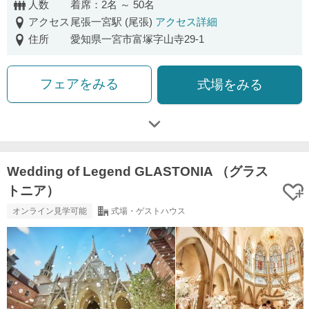
人数
着席：2名 ～ 50名
アクセス
尾張一宮駅 (尾張)
アクセス詳細
住所
愛知県一宮市富塚字山寺29-1
フェアをみる
式場をみる
Wedding of Legend GLASTONIA （グラス
トニア）
オンライン見学可能
式場・ゲストハウス