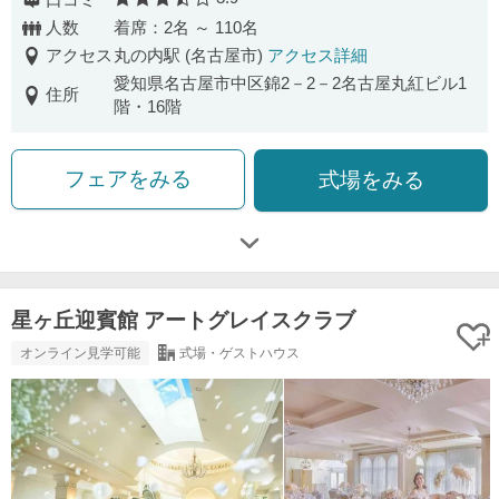
口コミ評価
人数
着席：2名 ～ 110名
アクセス
丸の内駅 (名古屋市)
アクセス詳細
愛知県名古屋市中区錦2－2－2名古屋丸紅ビル1
住所
階・16階
フェアをみる
式場をみる
星ヶ丘迎賓館 アートグレイスクラブ
オンライン見学可能
式場・ゲストハウス