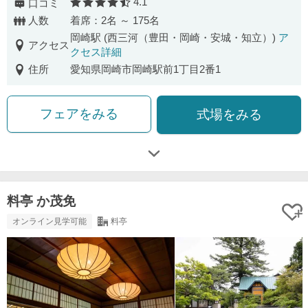
4.1
口コミ
口コミ評価
人数
着席：2名 ～ 175名
岡崎駅 (西三河（豊田・岡崎・安城・知立）)
ア
アクセス
クセス詳細
住所
愛知県岡崎市岡崎駅前1丁目2番1
フェアをみる
式場をみる
料亭 か茂免
オンライン見学可能
料亭