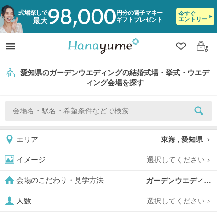
98,000
式場探しで
円分の電子マネー
今すぐ
エントリー
ギフトプレゼント
最大
クリップ
ログ
愛知県のガーデンウエディングの結婚式場・挙式・ウエデ
ィング会場を探す
東海 , 愛知県
エリア
選択してください
イメージ
ガーデンウエディング,
会場のこだわり・見学方法
選択してください
人数