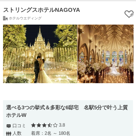
ストリングスホテルNAGOYA
ホテルウエディング
選べる3つの挙式＆多彩な6邸宅 名駅5分で叶う上質
ホテルW
3.8
口コミ
口コミ評価
人数
着席：2名 ～ 180名