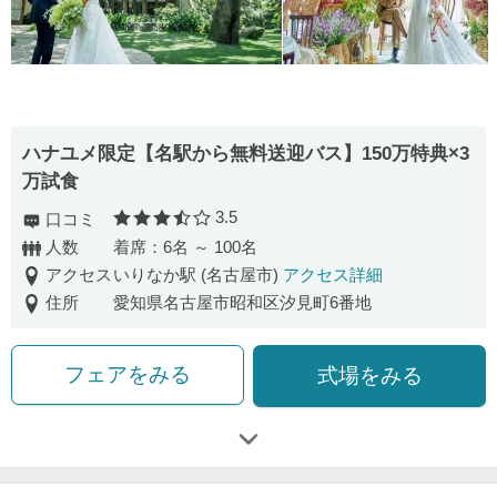
ハナユメ限定【名駅から無料送迎バス】150万特典×3
万試食
3.5
口コミ
口コミ評価
人数
着席：6名 ～ 100名
アクセス
いりなか駅 (名古屋市)
アクセス詳細
住所
愛知県名古屋市昭和区汐見町6番地
フェアをみる
式場をみる