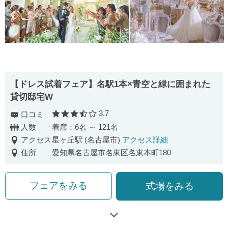
【ドレス試着フェア】名駅1本×青空と緑に囲まれた
貸切邸宅W
3.7
口コミ
口コミ評価
人数
着席：6名 ～ 121名
アクセス
星ヶ丘駅 (名古屋市)
アクセス詳細
住所
愛知県名古屋市名東区名東本町180
フェアをみる
式場をみる