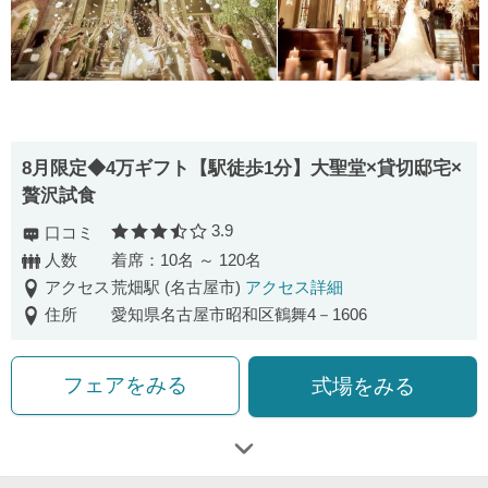
8月限定◆4万ギフト【駅徒歩1分】大聖堂×貸切邸宅×
贅沢試食
3.9
口コミ
口コミ評価
人数
着席：10名 ～ 120名
アクセス
荒畑駅 (名古屋市)
アクセス詳細
住所
愛知県名古屋市昭和区鶴舞4－1606
フェアをみる
式場をみる