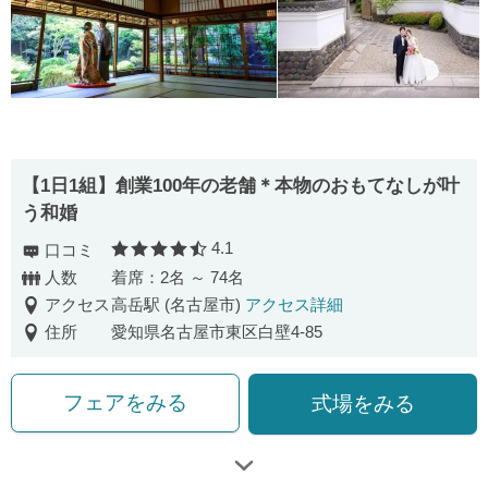
【1日1組】創業100年の老舗＊本物のおもてなしが叶
う和婚
4.1
口コミ
口コミ評価
人数
着席：2名 ～ 74名
アクセス
高岳駅 (名古屋市)
アクセス詳細
住所
愛知県名古屋市東区白壁4-85
フェアをみる
式場をみる