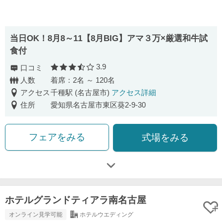
当日OK！8月8～11【8月BIG】アマ３万×厳選和牛試
食付
3.9
口コミ
口コミ評価
人数
着席：2名 ～ 120名
アクセス
千種駅 (名古屋市)
アクセス詳細
住所
愛知県名古屋市東区葵2-9-30
フェアをみる
式場をみる
ホテルグランドティアラ南名古屋
オンライン見学可能
ホテルウエディング