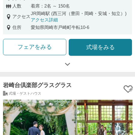
口コミ評価
人数
着席：2名 ～ 150名
JR岡崎駅 (西三河（豊田・岡崎・安城・知立）)
アクセス
アクセス詳細
住所
愛知県岡崎市戸崎町牛転10-6
フェアをみる
式場をみる
岩崎台倶楽部グラスグラス
式場・ゲストハウス