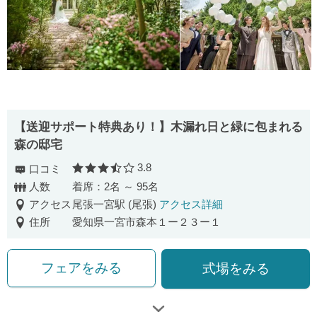
【送迎サポート特典あり！】木漏れ日と緑に包まれる
森の邸宅
3.8
口コミ
口コミ評価
人数
着席：2名 ～ 95名
アクセス
尾張一宮駅 (尾張)
アクセス詳細
住所
愛知県一宮市森本１ー２３ー１
フェアをみる
式場をみる