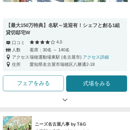
【最大150万特典】名駅～送迎有！シェフと創る1組
貸切邸宅W
4.0
口コミ
口コミ評価
人数
着席：30名 ～ 140名
アクセス
瑞穂運動場東駅 (名古屋市)
アクセス詳細
住所
愛知県名古屋市瑞穂区八勝通2-18
フェアをみる
式場をみる
ニーズ名古屋八事 by T&G