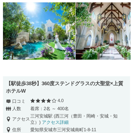
【駅徒歩38秒】360度ステンドグラスの大聖堂×上質
ホテルW
4.0
口コミ
口コミ評価
人数
着席：2名 ～ 400名
三河安城駅 (西三河（豊田・岡崎・安城・知
アクセス
立）)
アクセス詳細
住所
愛知県安城市三河安城南町1-8-11