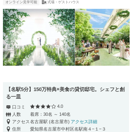
オンライン見学可能
式場・ゲストハウス
【名駅5分】150万特典×美食の貸切邸宅。シェフと創
る一皿
4.0
口コミ
口コミ評価
人数
着席：30名 ～ 140名
アクセス
名古屋駅 (名古屋市)
アクセス詳細
住所
愛知県名古屋市中村区名駅南４−１−３