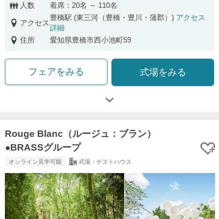
人数
着席：20名 ～ 110名
豊橋駅 (東三河（豊橋・豊川・蒲郡）)
アクセス
アクセス
詳細
住所
愛知県豊橋市西小池町59
フェアをみる
式場をみる
Rouge Blanc（ルージュ：ブラン）
●BRASSグループ
オンライン見学可能
式場・ゲストハウス