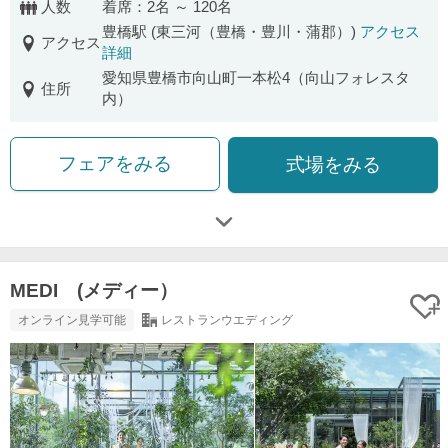
人数
着席：2名 ～ 120名
豊橋駅 (東三河（豊橋・豊川・蒲郡）)
アクセス
アクセス
詳細
愛知県豊橋市向山町一本松4（向山フォレスタ
住所
内）
フェアをみる
式場をみる
MEDI (メディー）
オンライン見学可能
レストランウエディング