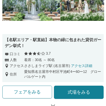
【名駅エリア・駅直結】本物の緑に包まれた貸切ガー
デン挙式！
3.7
口コミ
口コミ評価
人数
着席：30名 ～ 80名
アクセス
ささしまライブ駅 (名古屋市)
アクセス詳細
愛知県名古屋市中村区平池町4ー60ー12 グロー
住所
バルゲート内
フェアをみる
式場をみる