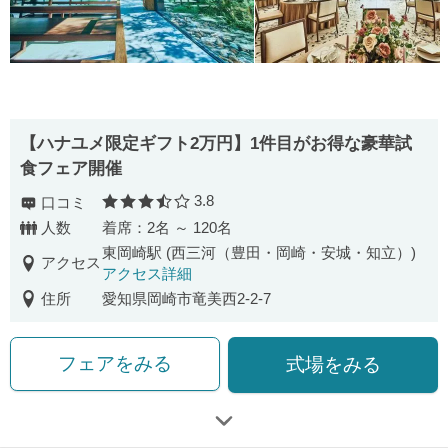
【ハナユメ限定ギフト2万円】1件目がお得な豪華試
食フェア開催
3.8
口コミ
口コミ評価
人数
着席：2名 ～ 120名
東岡崎駅 (西三河（豊田・岡崎・安城・知立）)
アクセス
アクセス詳細
住所
愛知県岡崎市竜美西2-2-7
フェアをみる
式場をみる