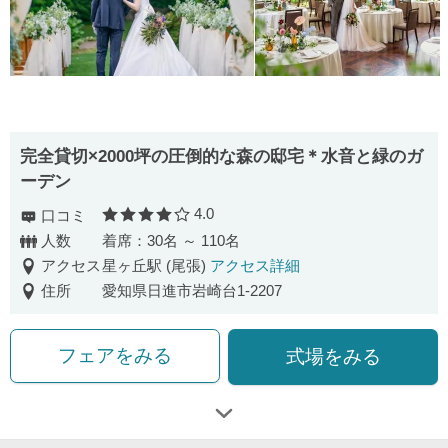
完全貸切×2000坪の圧倒的な森の邸宅＊水音と緑のガ
ーデン
4.0
口コミ
口コミ評価
人数
着席：30名 ～ 110名
アクセス
星ヶ丘駅 (尾張)
アクセス詳細
住所
愛知県日進市岩崎台1-2207
フェアをみる
式場をみる