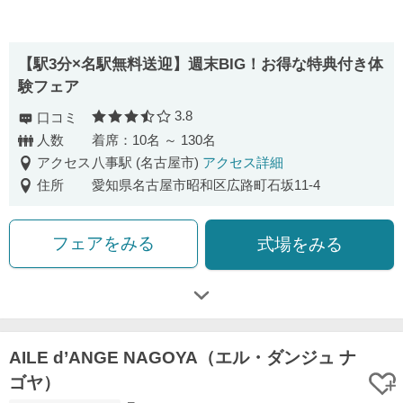
【駅3分×名駅無料送迎】週末BIG！お得な特典付き体
験フェア
3.8
口コミ
口コミ評価
人数
着席：10名 ～ 130名
アクセス
八事駅 (名古屋市)
アクセス詳細
住所
愛知県名古屋市昭和区広路町石坂11-4
フェアをみる
式場をみる
AILE d’ANGE NAGOYA（エル・ダンジュ ナ
ゴヤ）