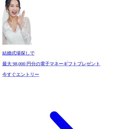
結婚式場探しで
最大
98,000
円分の電子マネーギフトプレゼント
今すぐエントリー