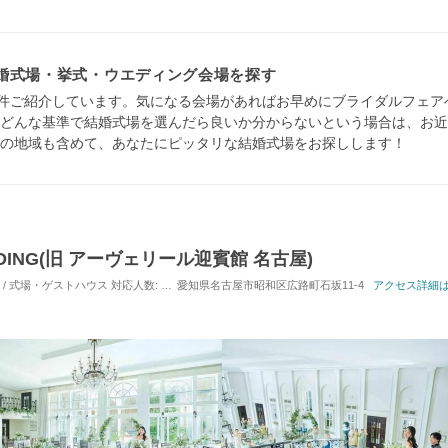
婚式場・挙式・ウエディング会場を探す
2件ご紹介しています。気になる会場があればお早めにブライダルフェ
どんな基準で結婚式場を選んだら良いか分からないという場合は、お近
の地域も含めて、あなたにピッタリな結婚式場をお探しします！
DDING(旧 アーヴェリール迎賓館 名古屋)
) / 式場・ゲストハウス
対応人数: 着席：10名 ～ 130名
愛知県名古屋市昭和区広路町石坂11-4
挙式スタイル: 教会式(キリスト教式
アクセス詳細