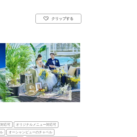
クリップする
ト教式)／神前式／人前式／和装人前式
ら
ェ対応可
オリジナルメニュー対応可
ル
オーシャンビューのチャペル