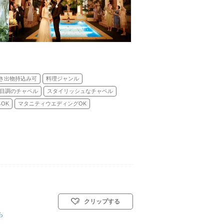
き出物持込み可
料理ジャンル
目調のチャペル
スタイリッシュなチャペル
OK
マタニティウエディングOK
クリップする
式)／人前式
ら