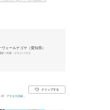
ナヴェールナゴヤ（愛知県）
駅 / 式場・ゲストハウス
クリップする
-3F
教式)／人前式／仏前式
アクセス詳細はこちら