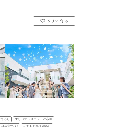
クリップする
式)／人前式／和装人前式
ェ対応可
オリジナルメニュー対応可
和装挙式OK
ゲスト無料送迎あり