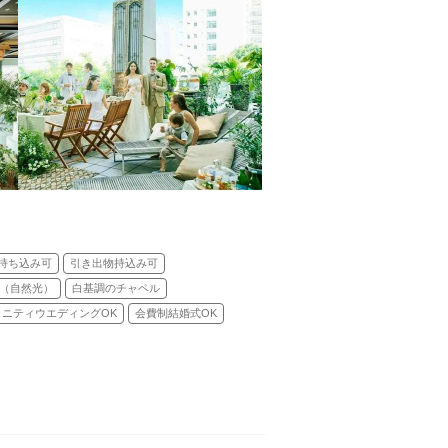
持ち込み可
引き出物持込み可
（自然光）
白基調のチャペル
タニティウエディングOK
会費制結婚式OK