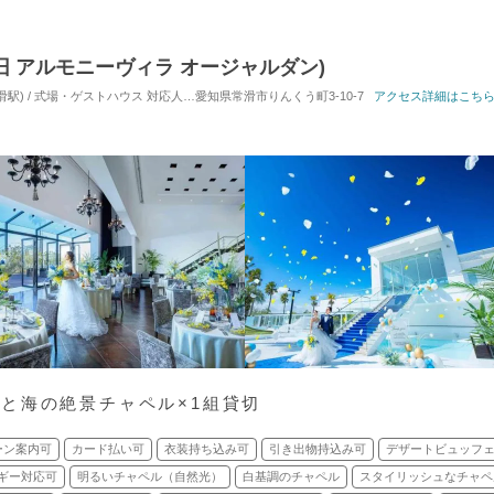
NG(旧 アルモニーヴィラ オージャルダン)
滑駅) / 式場・ゲストハウス
対応人数: 着席：10名 ～ 120名
愛知県常滑市りんくう町3-10-7
挙式スタイル: 教会式(キリス
アクセス詳細はこち
と海の絶景チャペル×1組貸切
ーン案内可
カード払い可
衣装持ち込み可
引き出物持込み可
デザートビュッフ
ギー対応可
明るいチャペル（自然光）
白基調のチャペル
スタイリッシュなチャペ