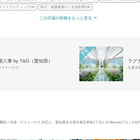
ナイトウエディングOK
挙式・披露宴後の二次会利用OK
この式場の情報をもっと見る
八事 by T&G（愛知県）
ラグ
・ゲストハウス
久屋大通
通駅) / 式場・ゲストハウス
対応人数: 着席：2名 ～ 100名
愛知県名古屋市東区東桜1丁目1-10 Blossa(ブロッサ)2F
挙式スタイル: 教会式(キリスト