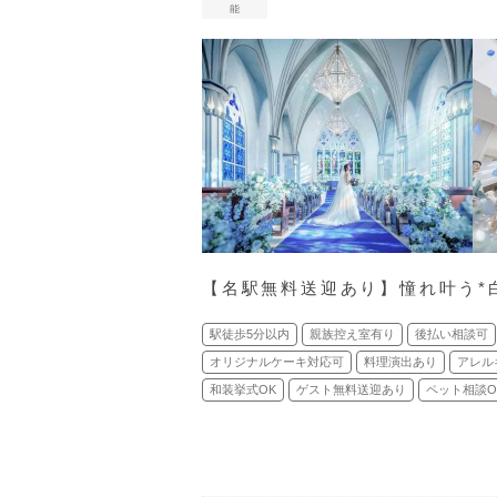
能
【名駅無料送迎あり】憧れ叶う*
駅徒歩5分以内
親族控え室有り
後払い相談可
オリジナルケーキ対応可
料理演出あり
アレル
和装挙式OK
ゲスト無料送迎あり
ペット相談O