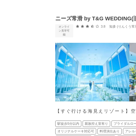
ニーズ常滑 by T&G WEDDI
口コミ評価
3.8
知多 (りんくう常
オンライ
ン見学可
能
【すぐ行ける海見えリゾート】空
駅徒歩5分以内
親族控え室有り
ブライダルロ
オリジナルケーキ対応可
料理演出あり
アレル