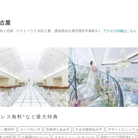
名古屋
駅) / 式場・ゲストハウス
対応人数: 着席：20名 ～ 120名
愛知県名古屋市西区牛島町4-1
挙式スタイル: 教会式(キリスト教
アクセス詳細はこちら
ドレス無料*など最大特典
ーン案内可
カード払い可
衣装持ち込み可
引き出物持込み可
デザートビュッフ
ギー対応可
白基調のチャペル
スタイリッシュなチャペル
貸切(フロア貸切含む)