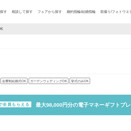
探す
相談して探す
フェアから探す
婚約指輪/結婚指輪
前撮り/フォトウエ
OK
会費制結婚式OK
ガーデンウェディングOK
挙式のみOK
最大98,000円分の電子マネーギフトプ
で全員もらえる