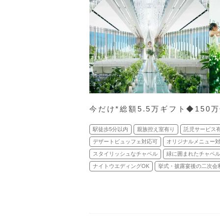
今だけ*総額5.5万ギフト◆150
駅徒歩5分以内
親族控え室有り
託児サービス
デザートビュッフェ対応可
オリジナルメニュー
スタイリッシュなチャペル
緑に囲まれたチャペ
ナイトウエディングOK
挙式・披露宴後の二次会