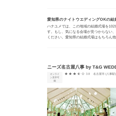
愛知県のナイトウエディングOKの結
ハナユメでは、この地域の結婚式場を10
す。もし、気になる会場が見つからない、
ください。愛知県の結婚式場はもちろん他
ニーズ名古屋八事 by T&G WE
口コミ評価
3.8
名古屋市 (八事駅
オンライ
ン見学可
能