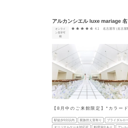
アルカンシエル luxe mariage 
口コミ評価
4.1
名古屋市 (名古屋
オンライ
ン見学可
能
【8月中のご来館限定】*カラー
駅徒歩5分以内
親族控え室有り
ブライダルロ
オリジナルケーキ対応可
料理演出あり
アレル