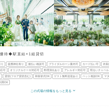
万優待◆駅直結×1組貸切
有り
提携神社有り
後払い相談可
ブライダルローン案内可
カード払い可
衣装
対応可
オリジナルケーキ対応可
料理演出あり
アレルギー対応可
明るいチャペル
ル
貸切(フロア貸切含む)
和装挙式OK
ゲスト無料送迎あり
ペット相談OK
マ
利用OK
この式場の情報をもっと見る