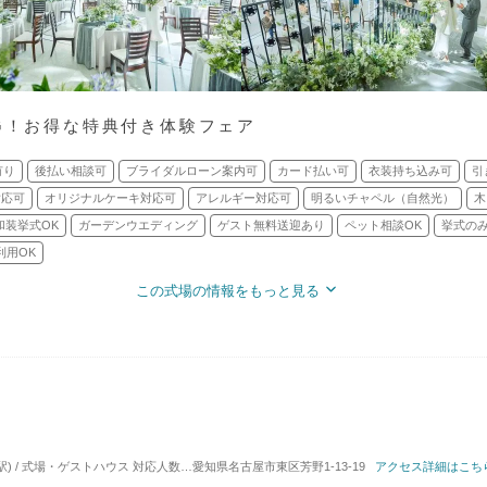
IG！お得な特典付き体験フェア
有り
後払い相談可
ブライダルローン案内可
カード払い可
衣装持ち込み可
引
対応可
オリジナルケーキ対応可
アレルギー対応可
明るいチャペル（自然光）
木
和装挙式OK
ガーデンウエディング
ゲスト無料送迎あり
ペット相談OK
挙式のみ
利用OK
この式場の情報をもっと見る
駅) / 式場・ゲストハウス
対応人数: 着席：10名 ～ 100名
愛知県名古屋市東区芳野1-13-19
挙式スタイル: 教会式(キリスト教
アクセス詳細はこち