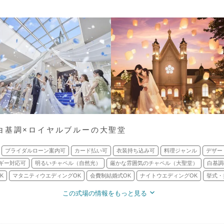
白基調×ロイヤルブルーの大聖堂
ブライダルローン案内可
カード払い可
衣装持ち込み可
料理ジャンル
デザー
ギー対応可
明るいチャペル（自然光）
厳かな雰囲気のチャペル（大聖堂）
白基調
K
マタニティウエディングOK
会費制結婚式OK
ナイトウエディングOK
挙式・
この式場の情報をもっと見る