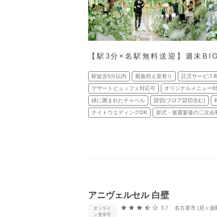
【駅3分×名駅無料送迎】週末B
駅徒歩5分以内
親族控え室有り
託児サービス
デザートビュッフェ対応可
オリジナルメニュー
緑に囲まれたチャペル
貸切(フロア貸切含む)
ナイトウエディングOK
挙式・披露宴後の二次会
アニヴェルセル 白壁
口コミ評価
3.7
名古屋市 (尼ヶ坂
オンライ
ン見学可