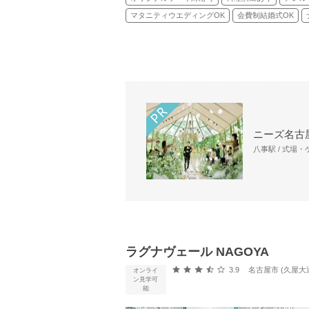
マタニティウエディングOK
会費制結婚式OK
ニーズ名古屋
八事駅 / 式場
ラグナヴェール NAGOYA
口コミ評価
3.9
名古屋市 (久屋大
オンライ
ン見学可
能