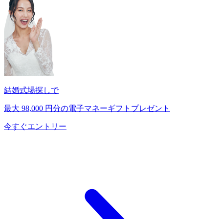
結婚式場探しで
最大
98,000
円分の電子マネーギフトプレゼント
今すぐエントリー