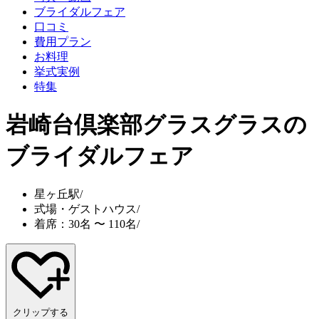
ブライダルフェア
口コミ
費用プラン
お料理
挙式実例
特集
岩崎台倶楽部グラスグラス
の
ブライダルフェア
星ヶ丘駅
/
式場・ゲストハウス
/
着席：30名 〜 110名
/
クリップする