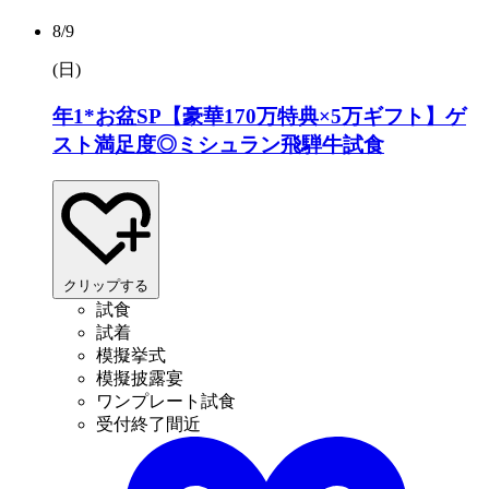
8/9
(日
)
年1*お盆SP【豪華170万特典×5万ギフト】ゲ
スト満足度◎ミシュラン飛騨牛試食
クリップする
試食
試着
模擬挙式
模擬披露宴
ワンプレート試食
受付終了間近