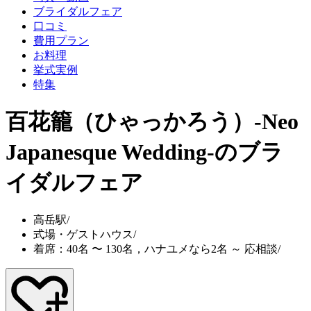
ブライダルフェア
口コミ
費用プラン
お料理
挙式実例
特集
百花籠（ひゃっかろう）-Neo
Japanesque Wedding-
のブラ
イダルフェア
高岳駅
/
式場・ゲストハウス
/
着席：40名 〜 130名，ハナユメなら2名 ～ 応相談
/