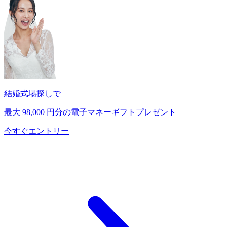
結婚式場探しで
最大
98,000
円分の電子マネーギフトプレゼント
今すぐエントリー