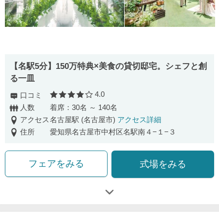
【名駅5分】150万特典×美食の貸切邸宅。シェフと創
る一皿
4.0
口コミ
口コミ評価
人数
着席：30名 ～ 140名
アクセス
名古屋駅 (名古屋市)
アクセス詳細
住所
愛知県名古屋市中村区名駅南４−１−３
フェアをみる
式場をみる