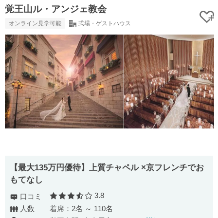
覚王山ル・アンジェ教会
オンライン見学可能
式場・ゲストハウス
【最大135万円優待】上質チャペル ×京フレンチでお
もてなし
3.8
口コミ
口コミ評価
人数
着席：2名 ～ 110名