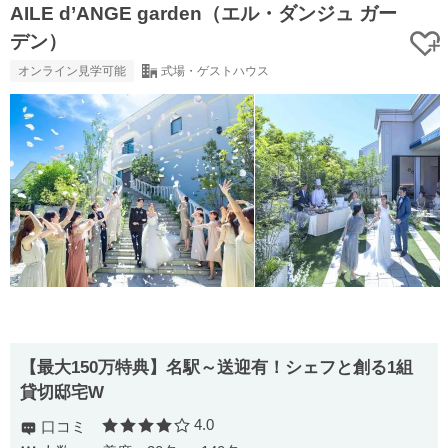
AILE d’ANGE garden（エル・ダンジュ ガー
デン）
オンライン見学可能
式場・ゲストハウス
【最大150万特典】名駅～送迎有！シェフと創る1組
貸切邸宅W
4.0
口コミ
口コミ評価