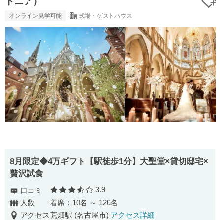
トニア）
オンライン見学可能
式場・ゲストハウス
8月限定◆4万ギフト【駅徒歩1分】大聖堂×貸切邸宅×
贅沢試食
3.9
口コミ
口コミ評価
人数
着席：10名 ～ 120名
アクセス
荒畑駅 (名古屋市)
アクセス詳細