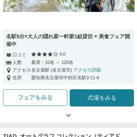
名駅5分×大人の隠れ家一軒家1組貸切 × 美食フェア開
催中
4.0
口コミ
口コミ評価
人数
着席：10名 ～ 120名
アクセス
名古屋駅 (名古屋市)
アクセス詳細
住所
愛知県名古屋市中村区名駅3-11-6
フェアをみる
式場をみる
TIAD, オートグラフ コレクション（ティアド,