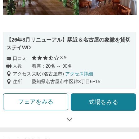
【26年8月リニューアル】駅近＆名古屋の象徴を貸切
ステイWD
3.9
口コミ
口コミ評価
人数
着席：20名 ～ 90名
アクセス
栄駅 (名古屋市)
アクセス詳細
住所
愛知県名古屋市中区錦3丁目6−15
フェアをみる
式場をみる