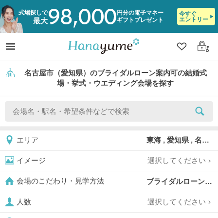
98,000
式場探しで
円分の電子マネー
今すぐ
エントリー
ギフトプレゼント
最大
クリップ
ログ
名古屋市（愛知県）のブライダルローン案内可の結婚式
場・挙式・ウエディング会場を探す
東海 , 愛知県 , 名古屋市
エリア
選択してください
イメージ
ブライダルローン案内可,
会場のこだわり・見学方法
選択してください
人数