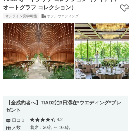
オートグラフ コレクション）
オンライン見学可能
ホテルウエディング
【全成約者へ】TIAD2泊3日滞在*ウエディング*プレ
ゼント
4.2
口コミ
口コミ評価
人数
着席：30名 ～ 160名