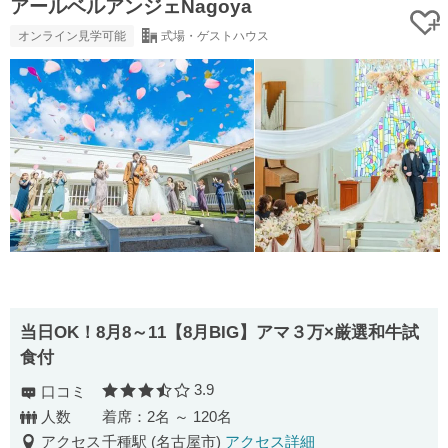
アールベルアンジェNagoya
オンライン見学可能
式場・ゲストハウス
当日OK！8月8～11【8月BIG】アマ３万×厳選和牛試
食付
3.9
口コミ
口コミ評価
人数
着席：2名 ～ 120名
アクセス
千種駅 (名古屋市)
アクセス詳細