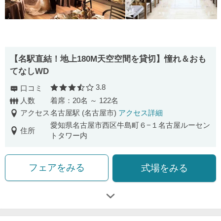
【名駅直結！地上180M天空空間を貸切】憧れ＆おも
てなしWD
3.8
口コミ
口コミ評価
人数
着席：20名 ～ 122名
アクセス
名古屋駅 (名古屋市)
アクセス詳細
愛知県名古屋市西区牛島町６−１名古屋ルーセン
住所
トタワー内
フェアをみる
式場をみる