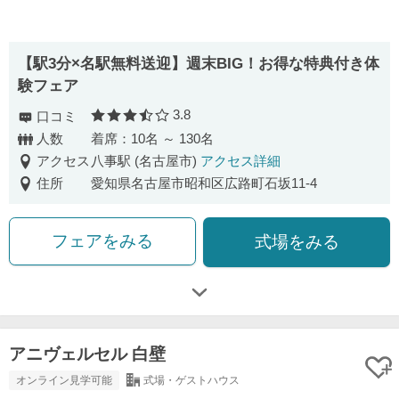
【駅3分×名駅無料送迎】週末BIG！お得な特典付き体
験フェア
3.8
口コミ
口コミ評価
人数
着席：10名 ～ 130名
アクセス
八事駅 (名古屋市)
アクセス詳細
住所
愛知県名古屋市昭和区広路町石坂11-4
フェアをみる
式場をみる
アニヴェルセル 白壁
オンライン見学可能
式場・ゲストハウス