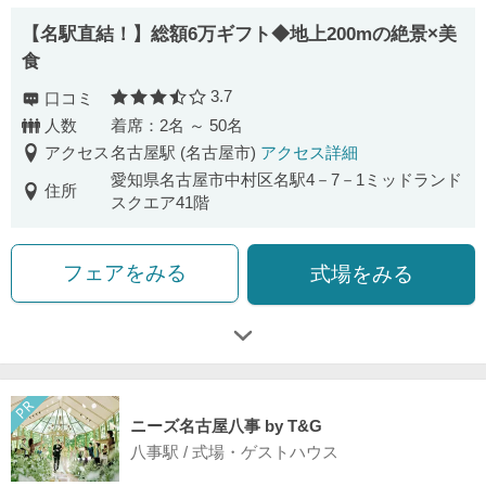
【名駅直結！】総額6万ギフト◆地上200mの絶景×美
食
3.7
口コミ
口コミ評価
人数
着席：2名 ～ 50名
アクセス
名古屋駅 (名古屋市)
アクセス詳細
愛知県名古屋市中村区名駅4－7－1ミッドランド
住所
スクエア41階
フェアをみる
式場をみる
ニーズ名古屋八事 by T&G
八事駅 / 式場・ゲストハウス