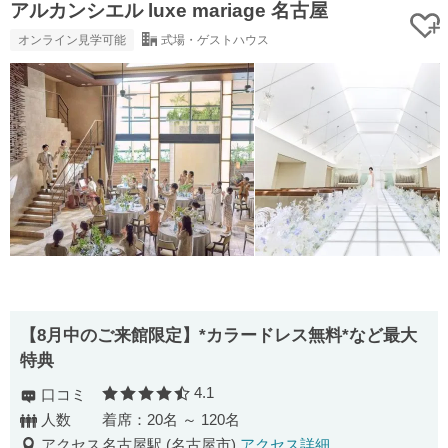
アルカンシエル luxe mariage 名古屋
オンライン見学可能
式場・ゲストハウス
【8月中のご来館限定】*カラードレス無料*など最大
特典
4.1
口コミ
口コミ評価
人数
着席：20名 ～ 120名
アクセス
名古屋駅 (名古屋市)
アクセス詳細