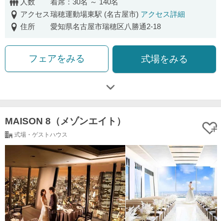
人数
着席：30名 ～ 140名
アクセス
瑞穂運動場東駅 (名古屋市)
アクセス詳細
住所
愛知県名古屋市瑞穂区八勝通2-18
フェアをみる
式場をみる
MAISON 8（メゾンエイト）
式場・ゲストハウス