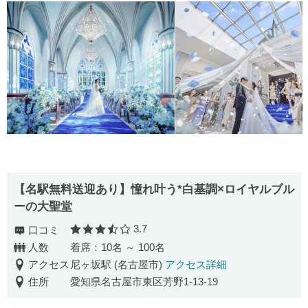
【名駅無料送迎あり】憧れ叶う*白基調×ロイヤルブル
ーの大聖堂
3.7
口コミ
口コミ評価
人数
着席：10名 ～ 100名
アクセス
尼ヶ坂駅 (名古屋市)
アクセス詳細
住所
愛知県名古屋市東区芳野1-13-19