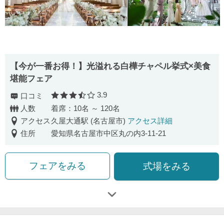
【今が一番お得！】光溢れる白樺チャペル挙式×美食
堪能フェア
3.9
口コミ
口コミ評価
人数
着席：10名 ～ 120名
アクセス
久屋大通駅 (名古屋市)
アクセス詳細
住所
愛知県名古屋市中区丸の内3-11-21
フェアをみる
式場をみる