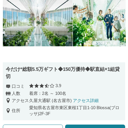
今だけ*総額5.5万ギフト◆150万優待◆駅直結×1組貸
切
3.9
口コミ
口コミ評価
人数
着席：2名 ～ 100名
アクセス
久屋大通駅 (名古屋市)
アクセス詳細
愛知県名古屋市東区東桜1丁目1-10 Blossa(ブロ
住所
ッサ)2F-3F