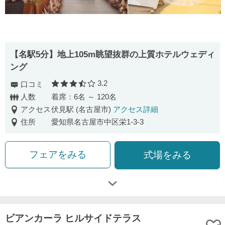
【名駅5分】地上105m眺望抜群の上質ホテルウェディ
ング
3.2
口コミ
口コミ評価
人数
着席：6名 ～ 120名
アクセス
伏見駅 (名古屋市)
アクセス詳細
住所
愛知県名古屋市中区栄1-3-3
フェアをみる
式場をみる
ビアンカーラ ヒルサイドテラス