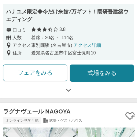
ハナユメ限定◆今だけ来館7万ギフト！隈研吾建築ウ
エディング
3.8
口コミ
口コミ評価
人数
着席：20名 ～ 114名
アクセス
東別院駅 (名古屋市)
アクセス詳細
住所
愛知県名古屋市中区富士見町10
フェアをみる
式場をみる
ラグナヴェール NAGOYA
オンライン見学可能
式場・ゲストハウス