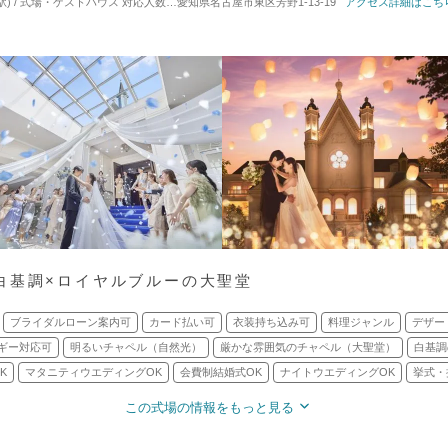
駅) / 式場・ゲストハウス
対応人数: 着席：10名 ～ 100名
愛知県名古屋市東区芳野1-13-19
挙式スタイル: 教会式(キリスト教
アクセス詳細はこち
白基調×ロイヤルブルーの大聖堂
ブライダルローン案内可
カード払い可
衣装持ち込み可
料理ジャンル
デザー
ギー対応可
明るいチャペル（自然光）
厳かな雰囲気のチャペル（大聖堂）
白基調
K
マタニティウエディングOK
会費制結婚式OK
ナイトウエディングOK
挙式・
この式場の情報をもっと見る