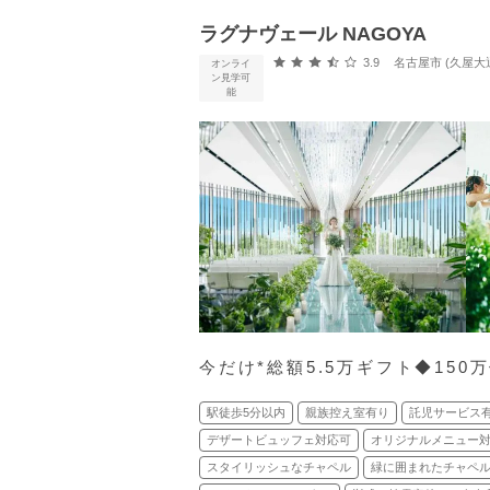
ラグナヴェール NAGOYA
口コミ評価
3.9
名古屋市 (久屋大
オンライ
ン見学可
能
今だけ*総額5.5万ギフト◆150
駅徒歩5分以内
親族控え室有り
託児サービス
デザートビュッフェ対応可
オリジナルメニュー
スタイリッシュなチャペル
緑に囲まれたチャペ