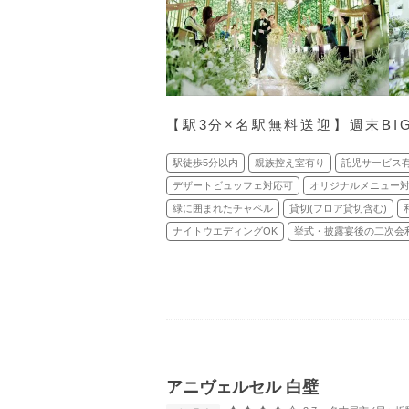
【駅3分×名駅無料送迎】週末B
駅徒歩5分以内
親族控え室有り
託児サービス
デザートビュッフェ対応可
オリジナルメニュー
緑に囲まれたチャペル
貸切(フロア貸切含む)
ナイトウエディングOK
挙式・披露宴後の二次会
アニヴェルセル 白壁