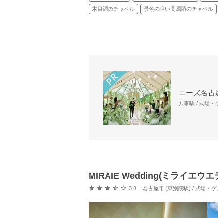
木目調のチャペル
景色の良い高層階のチャペル
ニーズ名古屋
八事駅 / 式場
MIRAIE Wedding(ミライエ
口コミ評価
3.8
名古屋市 (東別院駅) / 式場