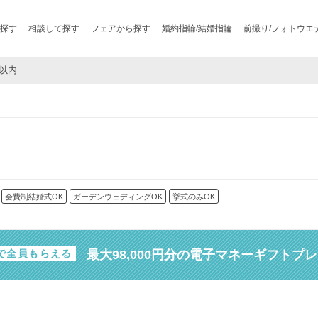
探す
相談して探す
フェアから探す
婚約指輪/結婚指輪
前撮り/フォトウエ
分以内
会費制結婚式OK
ガーデンウェディングOK
挙式のみOK
最大98,000円分の電子マネーギフトプ
で全員もらえる