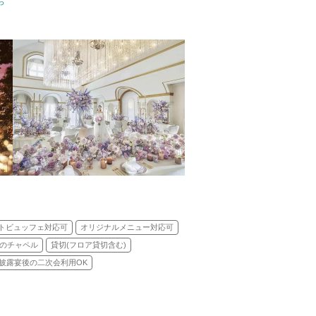
式)／人前式
ら
トビュッフェ対応可
オリジナルメニュー対応可
のチャペル
貸切(フロア貸切含む)
披露宴後の二次会利用OK