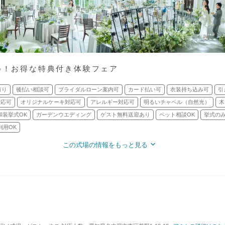
IG！お得な特典付き体験フェア
有り
後払い相談可
ブライダルローン案内可
カード払い可
衣装持ち込み可
引
対応可
オリジナルケーキ対応可
アレルギー対応可
明るいチャペル（自然光）
木
和装挙式OK
ガーデンウエディング
ゲスト無料送迎あり
ペット相談OK
挙式のみ
利用OK
この式場の情報をもっと見る