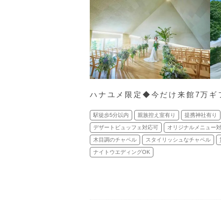
ハナユメ限定◆今だけ来館7万ギ
駅徒歩5分以内
親族控え室有り
提携神社有り
デザートビュッフェ対応可
オリジナルメニュー
木目調のチャペル
スタイリッシュなチャペル
ナイトウエディングOK