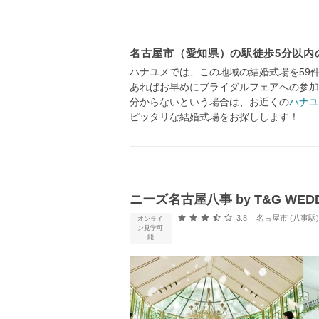
名古屋市（愛知県）の駅徒歩5分以内
ハナユメでは、この地域の結婚式場を59
あればお早めにブライダルフェアへの参加
分からないという場合は、お近くの
ハナユ
ピッタリな結婚式場をお探しします！
ニーズ名古屋八事 by T&G WE
口コミ評価
3.8
名古屋市 (八事駅
オンライ
ン見学可
能