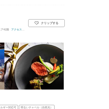
クリップする
ア41階
)／人前式／和装人前式
アクセス詳細はこちら
レルギー対応可
明るいチャペル（自然光）