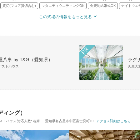
貸切(フロア貸切含む)
マタニティウエディングOK
会費制結婚式OK
ナイトウエ
この式場の情報をもっと見る
八事 by T&G（愛知県）
ラグ
・ゲストハウス
久屋大通
ウエディング）
・ゲストハウス
対応人数: 着席：20名 ～ 114名
愛知県名古屋市中区富士見町10
挙式スタイル: 教会式(キリスト教式)／人前式
アクセス詳細はこちら