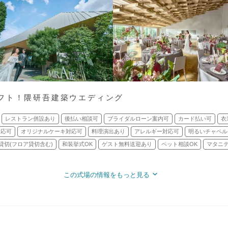
フト！隈研吾建築ウエディング
レストラン併設あり
後払い相談可
ブライダルローン案内可
カード払い可
衣
対応可
オリジナルケーキ対応可
料理演出あり
アレルギー対応可
明るいチャペル
貸切(フロア貸切含む)
和装挙式OK
ゲスト無料送迎あり
ペット相談OK
マタニ
この式場の情報をもっと見る