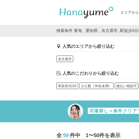
エリアから
検索条件 東海 , 愛知県 , 名古屋市 ,駅徒歩5
人気のエリアから絞り込む
名古屋市
人気のこだわりから絞り込む
和装挙式OK
少人数（30名未満）
後払い相談可
式場探し＋条件クリア
全
59
件中 1〜50件を表示