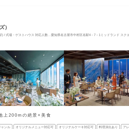
ンズ）
駅) / 式場・ゲストハウス
対応人数: 着席：2名 ～ 50名
愛知県名古屋市中村区名駅4－7－1ミッドランド スクエ
挙式スタイル: 教会式(キリスト教式
上200mの絶景×美食
ジャンル
オリジナルメニュー対応可
オリジナルケーキ対応可
料理演出あり
ア