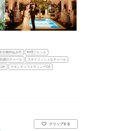
き出物持込み可
料理ジャンル
目調のチャペル
スタイリッシュなチャペル
OK
マタニティウエディングOK
クリップする