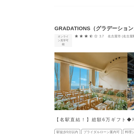
GRADATIONS（グラデーショ
口コミ評価
3.7
名古屋市 (名古屋
オンライ
ン見学可
能
【名駅直結！】総額6万ギフト◆地
駅徒歩5分以内
ブライダルローン案内可
料理