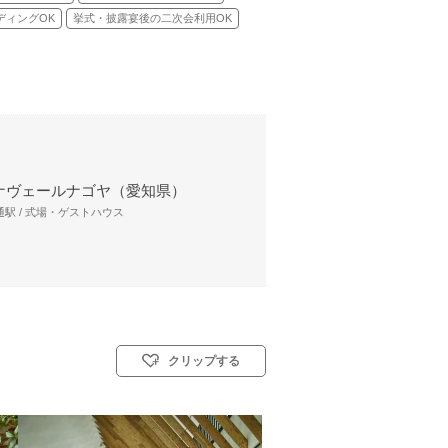
ディングOK
挙式・披露宴後の二次会利用OK
ナヴェールナゴヤ（愛知県）
駅 / 式場・ゲストハウス
クリップする
／和装人前式