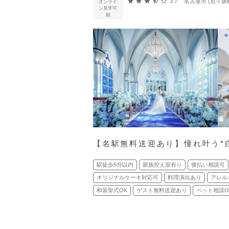
口コミ評価
3.7
名古屋市 (尼ヶ坂
オンライ
ン見学可
能
【名駅無料送迎あり】憧れ叶う*
駅徒歩5分以内
親族控え室有り
後払い相談可
オリジナルケーキ対応可
料理演出あり
アレル
和装挙式OK
ゲスト無料送迎あり
ペット相談O