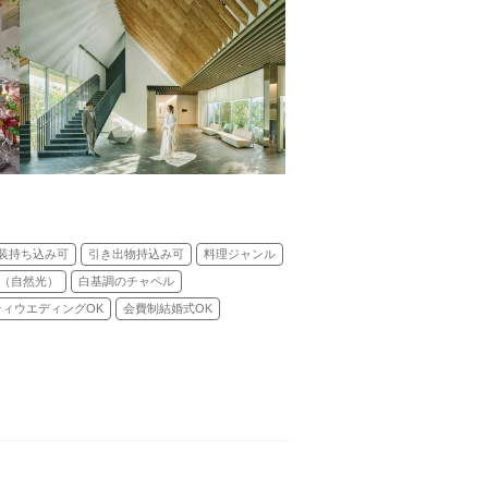
装持ち込み可
引き出物持込み可
料理ジャンル
（自然光）
白基調のチャペル
ティウエディングOK
会費制結婚式OK