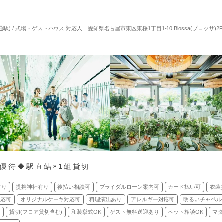
通駅) / 式場・ゲストハウス
対応人数: 着席：2名 ～ 100名
愛知県名古屋市東区東桜1丁目1-10 Blossa(ブロッサ)2F
挙式スタイル: 教会式(キリスト
万優待◆駅直結×1組貸切
有り
提携神社有り
後払い相談可
ブライダルローン案内可
カード払い可
衣装
対応可
オリジナルケーキ対応可
料理演出あり
アレルギー対応可
明るいチャペル
ル
貸切(フロア貸切含む)
和装挙式OK
ゲスト無料送迎あり
ペット相談OK
マ