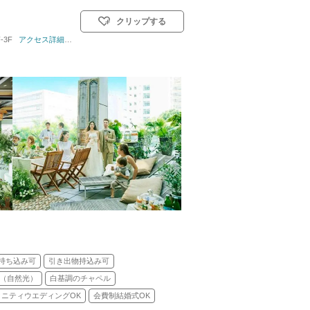
クリップする
-3F
教式)／人前式／仏前式
アクセス詳細はこちら
持ち込み可
引き出物持込み可
（自然光）
白基調のチャペル
タニティウエディングOK
会費制結婚式OK