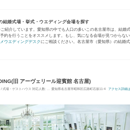
の結婚式場・挙式・ウエディング会場を探す
件ご紹介しています。愛知県の中でも人口の多いこの名古屋市は、結婚
予約を行うことをオススメします。もし、気になる会場が見つからない
メウエディングデスク
にご相談ください。名古屋市（愛知県）の結婚式
DDING(旧 アーヴェリール迎賓館 名古屋)
) / 式場・ゲストハウス
対応人数: 着席：10名 ～ 130名
愛知県名古屋市昭和区広路町石坂11-4
挙式スタイル: 教会式(キリスト教式
アクセス詳細