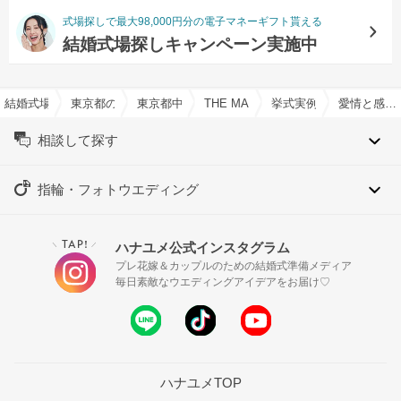
式場探しで最大98,000円分の電子マネーギフト貰える
結婚式場探しキャンペーン実施中
結婚式場を探すならハナユメ
東京都の結婚式場一覧
東京都中央区の結婚式場一覧
THE MAGNUS TOKYO （ザ 
挙式実例
愛情と感謝をつめこんだ想いを大切にした結婚式
相談して探す
指輪・フォトウエディング
TAP!
ハナユメ公式インスタグラム
＼
／
プレ花嫁＆カップルのための結婚式準備メディア
毎日素敵なウエディングアイデアをお届け♡
ハナユメTOP