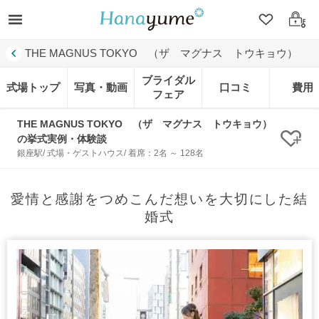
クリップ
ログ
THE MAGNUS TOKYO （ザ マグナス トウキョウ）
ブライダル
式場トップ
写真・動画
口コミ
費用
フェア
THE MAGNUS TOKYO （ザ マグナス トウキョウ）
の挙式実例・体験談
クリ
銀座駅/ 式場・ゲストハウス/ 着席：2名 ～ 128名
愛情と感謝をつめこんだ想いを大切にした結
婚式