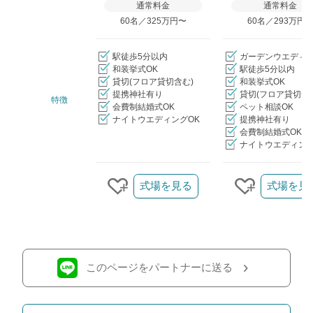
通常料金
通常料金
60名／325万円〜
60名／293万円
駅徒歩5分以内
ガーデンウエディ
和装挙式OK
駅徒歩5分以内
貸切(フロア貸切含む)
和装挙式OK
提携神社有り
貸切(フロア貸切含
特徴
会費制結婚式OK
ペット相談OK
ナイトウエディングOK
提携神社有り
会費制結婚式OK
ナイトウエディング
クリップ/詳細を見る
式場を見る
式場を見
クリップする
クリップす
このページをパートナーに送る