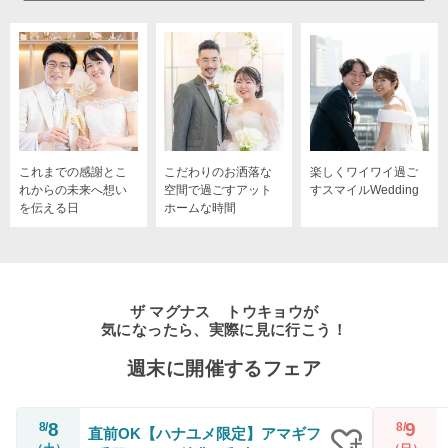
これまでの感謝とこ
こだわりのお洒落な
楽しくワイワイ過ご
れからの未来へ想い
空間で過ごすアット
すスマイルWedding
を伝える日
ホームな時間
ザ マグナス トウキョウが
気になったら、実際に見に行こう！
週末に開催するフェア
8
9
8/
8/
直前OK【ハナユメ限定】アマギフ