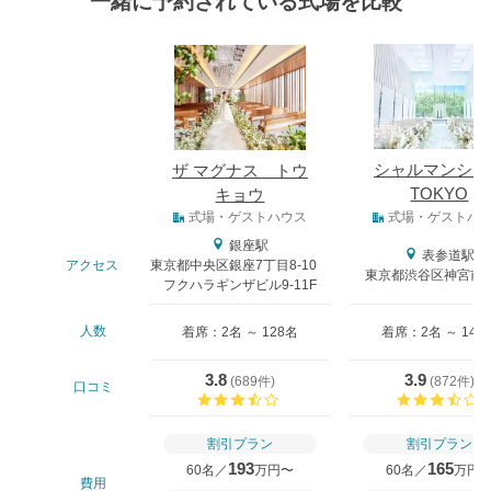
一緒に予約されている式場を比較
式場
シャルマンシー
ザ マグナス トウ
TOKYO
キョウ
式場タイプ
式場・ゲストハウス
式場・ゲストハ
銀座駅
表参道駅
アクセス
東京都中央区銀座7丁目8-10
東京都渋谷区神宮前4-
フクハラギンザビル9-11F
人数
着席：2名 ～ 128名
着席：2名 ～ 140
3.8
3.9
(
689件
)
(
872件
)
口コミ
口コミ評価
割引プラン
割引プラン
193
165
60名／
万円〜
60名／
万円
費用