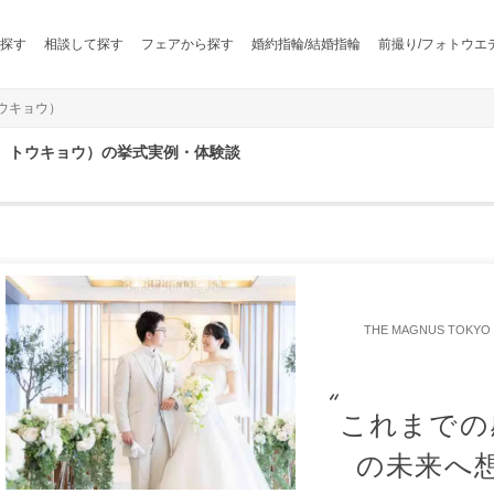
探す
相談して探す
フェアから探す
婚約指輪/結婚指輪
前撮り/フォトウエ
トウキョウ）
グナス トウキョウ）の挙式実例・体験談
THE MAGNUS TO
これまでの
の未来へ