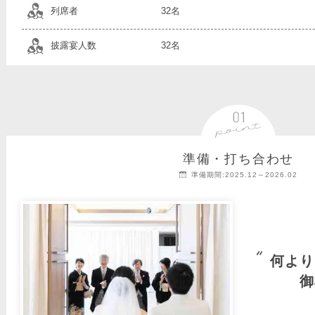
列席者
32名
披露宴人数
32名
準備・打ち合わせ
準備期間:2025.12～2026.02
何より
御