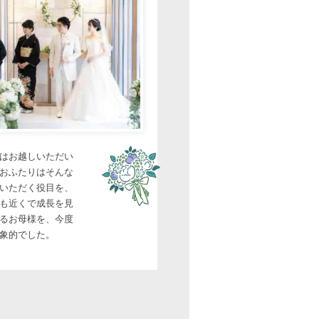
はお越しいただい
おふたりはそんな
いただく役目を、
も近くで成長を見
るお母様を、今度
象的でした。