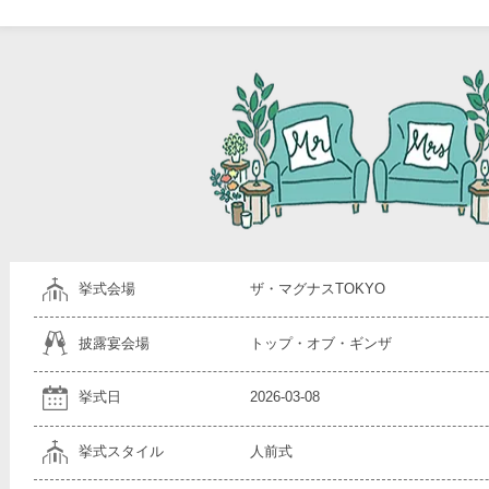
挙式会場
ザ・マグナスTOKYO
披露宴会場
トップ・オブ・ギンザ
挙式日
2026-03-08
挙式スタイル
人前式