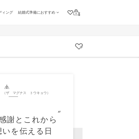
ディング
結婚式準備におすすめ
クリップリスト
ログイン
クリップする
KYO （ザ マグナス トウキョウ）
感謝とこれから
想いを伝える日