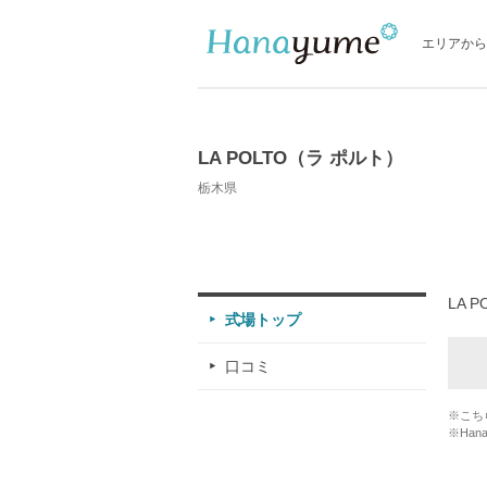
エリアから
LA POLTO（ラ ポルト）
栃木県
LA 
式場トップ
口コミ
※こち
※Han