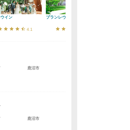
ァウイン
ブランレヴュー宇都宮
モアフィール
口コミ評価
口コミ評価
4.1
3.9
市
鹿沼市
す
市
鹿沼市