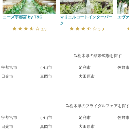
ニーズ宇都宮 by T&G
マリエルコートインターパー
エヴ
ク
口コミ評価
口コミ評価
3.9
3.9
栃木県の結婚式場を探す
宇都宮市
小山市
足利市
佐野
日光市
真岡市
大田原市
栃木県のブライダルフェアを探
宇都宮市
小山市
足利市
佐野
日光市
真岡市
大田原市