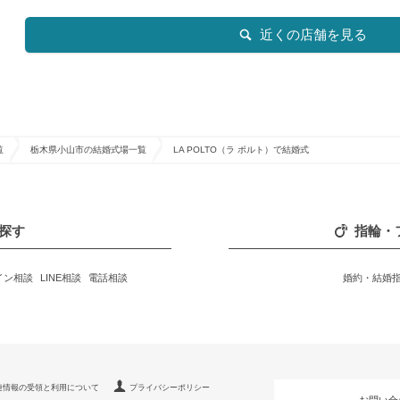
近くの店舗を見る
覧
栃木県小山市の結婚式場一覧
LA POLTO（ラ ポルト）で結婚式
探す
指輪・
イン相談
LINE相談
電話相談
婚約・結婚
連情報の受領と利用について
プライバシーポリシー
お問い合