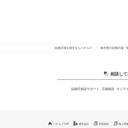
結婚式場を探すならハナユメ
栃木県の結婚式場一
相談して
結婚式相談サポート
店舗相談
オンラ
ハナユメTOP
運営会社
利用規約
個人関