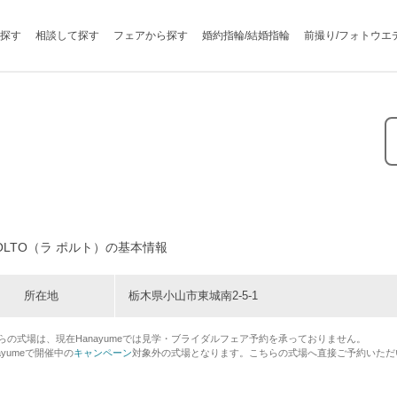
探す
相談して探す
フェアから探す
婚約指輪/結婚指輪
前撮り/フォトウエ
POLTO（ラ ポルト）の基本情報
所在地
栃木県小山市東城南2-5-1
らの式場は、現在Hanayumeでは見学・ブライダルフェア予約を承っておりません。
ayumeで開催中の
キャンペーン
対象外の式場となります。こちらの式場へ直接ご予約いただ